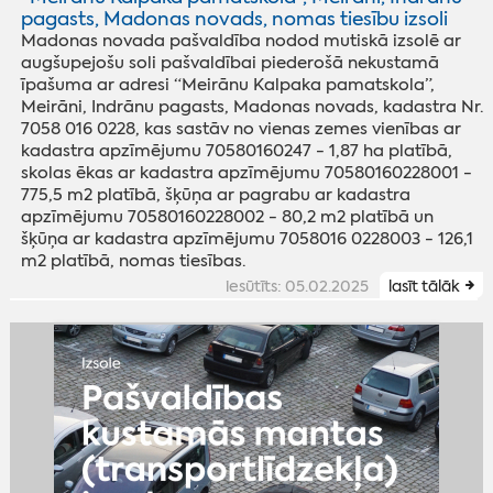
pagasts, Madonas novads, nomas tiesību izsoli
Madonas novada pašvaldība nodod mutiskā izsolē ar
augšupejošu soli pašvaldībai piederošā nekustamā
īpašuma ar adresi “Meirānu Kalpaka pamatskola”,
Meirāni, Indrānu pagasts, Madonas novads, kadastra Nr.
7058 016 0228, kas sastāv no vienas zemes vienības ar
kadastra apzīmējumu 70580160247 - 1,87 ha platībā,
skolas ēkas ar kadastra apzīmējumu 70580160228001 -
775,5 m2 platībā, šķūņa ar pagrabu ar kadastra
apzīmējumu 70580160228002 - 80,2 m2 platībā un
šķūņa ar kadastra apzīmējumu 7058016 0228003 - 126,1
m2 platībā, nomas tiesības.
iesūtīts: 05.02.2025
lasīt tālāk