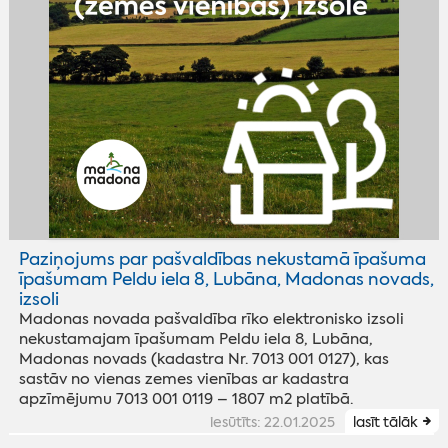
Paziņojums par pašvaldības nekustamā īpašuma
īpašumam Peldu iela 8, Lubāna, Madonas novads,
izsoli
Madonas novada pašvaldība rīko elektronisko izsoli
nekustamajam īpašumam Peldu iela 8, Lubāna,
Madonas novads (kadastra Nr. 7013 001 0127), kas
sastāv no vienas zemes vienības ar kadastra
apzīmējumu 7013 001 0119 – 1807 m2 platībā.
iesūtīts: 22.01.2025
lasīt tālāk