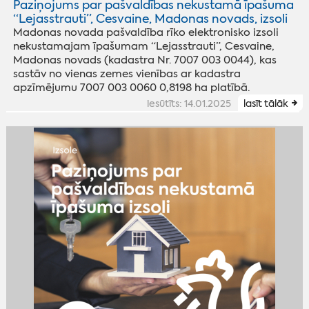
Paziņojums par pašvaldības nekustamā īpašuma
“Lejasstrauti”, Cesvaine, Madonas novads, izsoli
Madonas novada pašvaldība rīko elektronisko izsoli
nekustamajam īpašumam “Lejasstrauti”, Cesvaine,
Madonas novads (kadastra Nr. 7007 003 0044), kas
sastāv no vienas zemes vienības ar kadastra
apzīmējumu 7007 003 0060 0,8198 ha platībā.
iesūtīts: 14.01.2025
lasīt tālāk