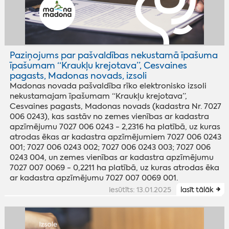
Paziņojums par pašvaldības nekustamā īpašuma
īpašumam “Kraukļu krejotava”, Cesvaines
pagasts, Madonas novads, izsoli
Madonas novada pašvaldība rīko elektronisko izsoli
nekustamajam īpašumam “Kraukļu krejotava”,
Cesvaines pagasts, Madonas novads (kadastra Nr. 7027
006 0243), kas sastāv no zemes vienības ar kadastra
apzīmējumu 7027 006 0243 - 2,2316 ha platībā, uz kuras
atrodas ēkas ar kadastra apzīmējumiem 7027 006 0243
001; 7027 006 0243 002; 7027 006 0243 003; 7027 006
0243 004, un zemes vienības ar kadastra apzīmējumu
7027 007 0069 - 0,2211 ha platībā, uz kuras atrodas ēka
ar kadastra apzīmējumu 7027 007 0069 001.
iesūtīts: 13.01.2025
lasīt tālāk