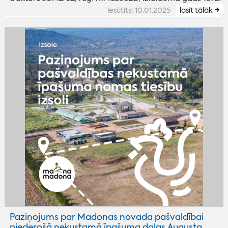
iesūtīts: 10.01.2025
lasīt tālāk
Paziņojums par Madonas novada pašvaldībai
piederošā nekustamā īpašuma daļas Augusta