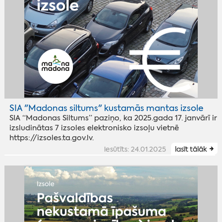
SIA "Madonas siltums" kustamās mantas izsole
SIA “Madonas Siltums” paziņo, ka 2025.gada 17. janvārī ir
izsludinātas 7 izsoles elektronisko izsoļu vietnē
https://izsoles.ta.gov.lv.
iesūtīts: 24.01.2025
lasīt tālāk