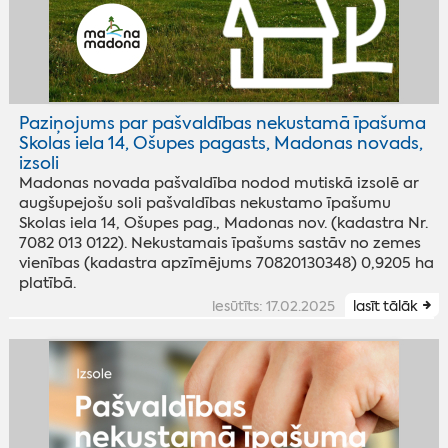
Paziņojums par pašvaldības nekustamā īpašuma
Skolas iela 14, Ošupes pagasts, Madonas novads,
izsoli
Madonas novada pašvaldība nodod mutiskā izsolē ar
augšupejošu soli pašvaldības nekustamo īpašumu
Skolas iela 14, Ošupes pag., Madonas nov. (kadastra Nr.
7082 013 0122). Nekustamais īpašums sastāv no zemes
vienības (kadastra apzīmējums 70820130348) 0,9205 ha
platībā.
iesūtīts: 17.02.2025
lasīt tālāk