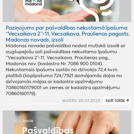
Paziņojums par pašvaldības nekustamā īpašuma
“Vecsaikava 2”-11, Vecsaikava, Praulienas pagasts,
Madonas novads, izsoli
Madonas novada pašvaldība nodod mutiskā izsolē ar
augšupejošu soli pašvaldības nekustamo īpašumu
“Vecsaikava 2”-11, Vecsaikava, Praulienas pag.,
Madonas nov. (kadastra Nr. 7086 900 0104).
Nekustamais īpašums sastāv no dzīvokļa 72,4 kv.m.
platībā (kopīpašuma 724/7921 domājamās daļas no
dzīvojamās mājas ar kadastra apzīmējumu
70860160179001 un zemes ar kadastra apzīmējumu
70860160179).
iesūtīts: 20.01.2025
lasīt tālāk