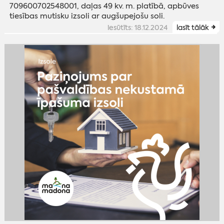
709600702548001, daļas 49 kv. m. platībā, apbūves
tiesības mutisku izsoli ar augšupejošu soli.
iesūtīts: 18.12.2024
lasīt tālāk