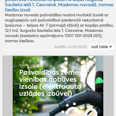
Saulieša ielā 1, Cesvainē, Madonas novadā, nomas
tiesību izsoli
Madonas novada pašvaldība nodod mutiskā izsolē ar
augšupejošu soli pašvaldībai piederošā nekustamā
īpašuma – telpas Nr. 7 (pirmajā stāvā) ar kopējo platību
12,1 m2, Augusta Saulieša iela 1, Cesvaine, Madonas
novads (kadastra apzīmējums 7007 001 0029 001),
nomas tiesības.
iesūtīts: 07.01.2025
lasīt tālāk