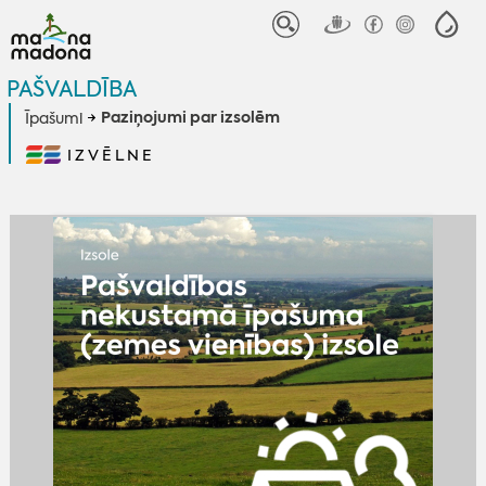
PAŠVALDĪBA
Paziņojumi par izsolēm
Īpašumi
IZVĒLNE