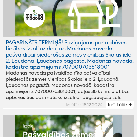
PAGARINĀTS TERMIŅŠ! Paziņojums par apbūves
tiesības izsoli uz daļu no Madonas novada
pašvaldībai piederošās zemes vienības Skolas iela
2, Ļaudonā, Ļaudonas pagastā, Madonas novadā,
kadastra apzīmējums 707000703818001
Madonas novada pašvaldība rīko pašvaldībai
piederošās zemes vienības Skolas iela 2, Ļaudonā,
Ļaudonas pagastā, Madonas novadā, kadastra
apzīmējums 707000703818001, daļas 36 kv. m. platībā,
apbūves tiesības mutisku izsoli ar augšupejošu soli.
iesūtīts: 18.12.2024
lasīt tālāk