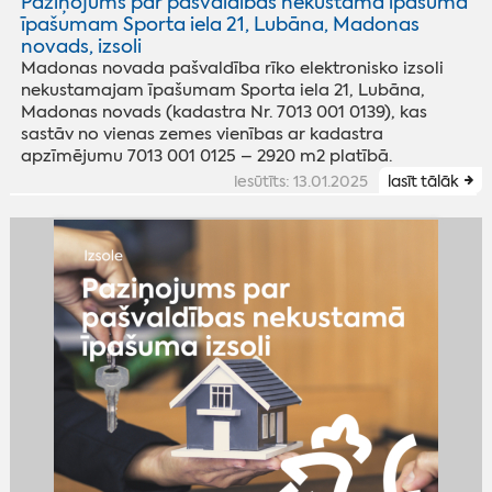
Paziņojums par pašvaldības nekustamā īpašuma
īpašumam Sporta iela 21, Lubāna, Madonas
novads, izsoli
Madonas novada pašvaldība rīko elektronisko izsoli
nekustamajam īpašumam Sporta iela 21, Lubāna,
Madonas novads (kadastra Nr. 7013 001 0139), kas
sastāv no vienas zemes vienības ar kadastra
apzīmējumu 7013 001 0125 – 2920 m2 platībā.
iesūtīts: 13.01.2025
lasīt tālāk