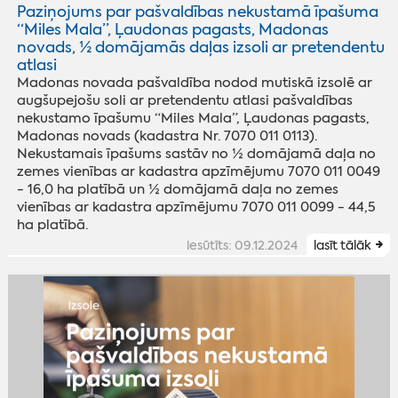
Paziņojums par pašvaldības nekustamā īpašuma
“Miles Mala”, Ļaudonas pagasts, Madonas
novads, ½ domājamās daļas izsoli ar pretendentu
atlasi
Madonas novada pašvaldība nodod mutiskā izsolē ar
augšupejošu soli ar pretendentu atlasi pašvaldības
nekustamo īpašumu “Miles Mala”, Ļaudonas pagasts,
Madonas novads (kadastra Nr. 7070 011 0113).
Nekustamais īpašums sastāv no ½ domājamā daļa no
zemes vienības ar kadastra apzīmējumu 7070 011 0049
- 16,0 ha platībā un ½ domājamā daļa no zemes
vienības ar kadastra apzīmējumu 7070 011 0099 - 44,5
ha platībā.
iesūtīts: 09.12.2024
lasīt tālāk