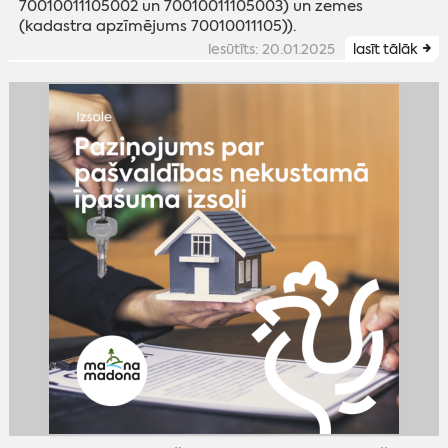
70010011105002 un 70010011105003) un zemes
(kadastra apzīmējums 70010011105)).
iesūtīts: 20.01.2025
lasīt tālāk