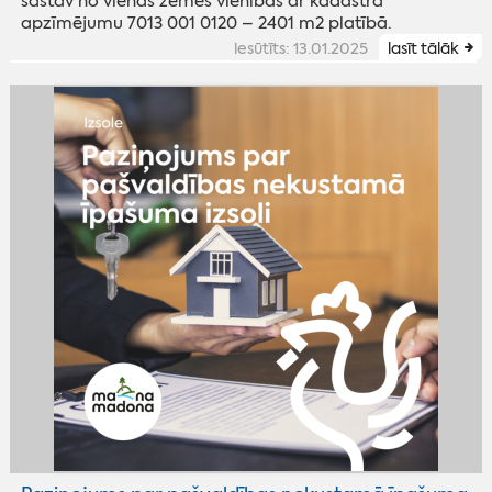
sastāv no vienas zemes vienības ar kadastra
apzīmējumu 7013 001 0120 – 2401 m2 platībā.
iesūtīts: 13.01.2025
lasīt tālāk