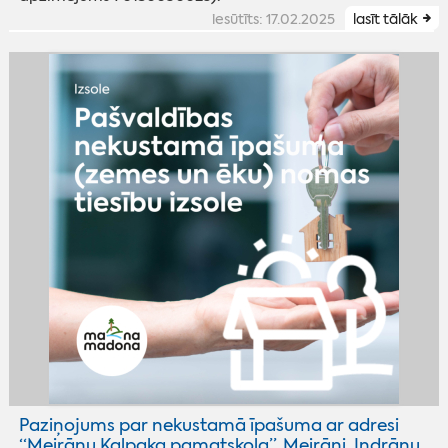
iesūtīts: 17.02.2025
lasīt tālāk
Paziņojums par nekustamā īpašuma ar adresi
“Meirānu Kalpaka pamatskola”, Meirāni, Indrānu