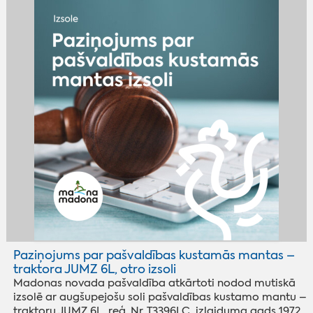
Paziņojums par pašvaldības kustamās mantas –
traktora JUMZ 6L, otro izsoli
Madonas novada pašvaldība atkārtoti nodod mutiskā
izsolē ar augšupejošu soli pašvaldības kustamo mantu –
traktoru JUMZ 6L, reģ. Nr. T3396LC, izlaiduma gads 1972.