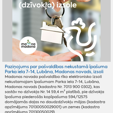
Paziņojums par pašvaldības nekustamā īpašuma
Parka iela 7-14, Lubāna, Madonas novads, izsoli
Madonas novada pašvaldība rīko elektronisko izsoli
nekustamajam īpašumam Parka iela 7-14, Lubāna,
Madonas novads (kadastra Nr. 7013 900 0302), kas
sastāv no dzīvokļa Nr. 14 59,4 m² platībā, pie dzīvokļa
īpašuma piederošās kopīpašuma 594/12575
domājamās daļas no daudzdzīvokļu mājas (kadastra
apzīmējums 70130050029001) un zemes (kadastra
apzīmējums 70130050029).