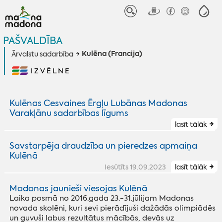
PAŠVALDĪBA
Kulēna (Francija)
Ārvalstu sadarbība
IZVĒLNE
Kulēnas Cesvaines Ērgļu Lubānas Madonas
Varakļānu sadarbības līgums
lasīt tālāk
Savstarpēja draudzība un pieredzes apmaiņa
Kulēnā
Iesūtīts 19.09.2023
lasīt tālāk
Madonas jaunieši viesojas Kulēnā
Laika posmā no 2016.gada 23.-31.jūlijam Madonas
novada skolēni, kuri sevi pierādījuši dažādās olimpiādēs
un guvuši labus rezultātus mācībās, devās uz