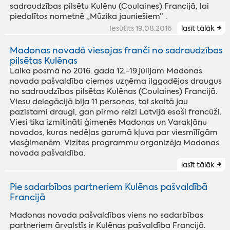
sadraudzības pilsētu Kulēnu (Coulaines) Francijā, lai
piedalītos nometnē „Mūzika jauniešiem” .
Iesūtīts 19.08.2016
lasīt tālāk
Madonas novadā viesojas franči no sadraudzības
pilsētas Kulēnas
Laika posmā no 2016. gada 12.-19.jūlijam Madonas
novada pašvaldība ciemos uzņēma ilggadējos draugus
no sadraudzības pilsētas Kulēnas (Coulaines) Francijā.
Viesu delegācijā bija 11 personas, tai skaitā jau
pazīstami draugi, gan pirmo reizi Latvijā esoši francūži.
Viesi tika izmitināti ģimenēs Madonas un Varakļānu
novados, kuras nedēļas garumā kļuva par viesmīlīgām
viesģimenēm. Vizītes programmu organizēja Madonas
novada pašvaldība.
lasīt tālāk
Pie sadarbības partneriem Kulēnas pašvaldībā
Francijā
Madonas novada pašvaldības viens no sadarbības
partneriem ārvalstīs ir Kulēnas pašvaldība Francijā.