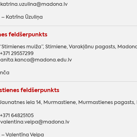
 katrina.uzulina@madona.lv
 – Katrīna Ūzuliņa
nes feldšerpunkts
“Stirnienes muiža”, Stirniene, Varakļānu pagasts, Madon
: +371 29557299
: anita.kanca@madona.edu.lv
anča
tienes feldšerpunkts
Jaunatnes iela 14, Murmastiene, Murmastienes pagasts,
: +371 64825105
: valentina.veipa@madona.lv
 – Valentīna Veipa