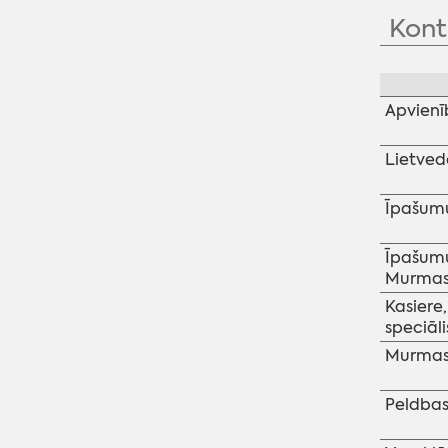
Kont
Apvienī
Lietved
Īpašumu
Īpašumu
Murmast
Kasiere
speciāli
Murmast
Peldbas