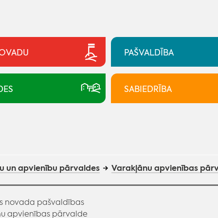
NOVADU
PAŠVALDĪBA
DES
SABIEDRĪBA
u un apvienību pārvaldes
Varakļānu apvienības pār
 novada pašvaldības
u apvienības pārvalde