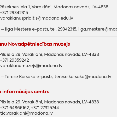
Rēzeknes iela 1, Varakļāni, Madonas novads, LV-4838
 +371 29342315
 varaklanuspriditis@madona.edu.lv
 – Ilga Mestere e-pasts, tel. 29342315, ilga.mestere@ma
ānu Novadpētniecības muzejs
Pils iela 29, Varakļāni, Madonas novads, LV-4838
: +371 29359242
: varaklanumuzejs@madona.lv
 – Terese Korsaka e-pasts, terese.korsaka@madona.lv
 informācijas centrs
Pils iela 29, Varakļāni, Madonas novads, LV-4838
: +371 64866162, +371 27325744
 tic.varaklani@madona.lv