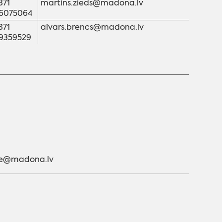
371
martins.zieds@madona.lv
6075064
371
aivars.brencs@madona.lv
9359529
ece@madona.lv