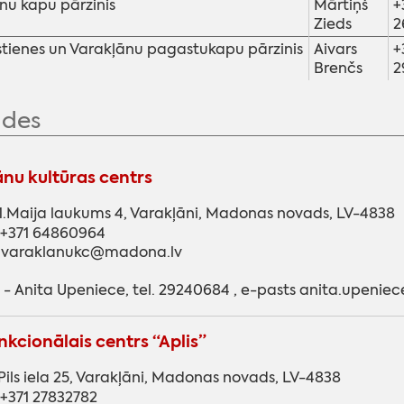
nu kapu pārzinis
Mārtiņš
+
Zieds
2
ienes un Varakļānu pagastukapu pārzinis
Aivars
+
Brenčs
2
ādes
nu kultūras centrs
1.Maija laukums 4, Varakļāni, Madonas novads, LV-4838
: +371 64860964
: varaklanukc@madona.lv
 - Anita Upeniece, tel. 29240684 , e-pasts anita.upeni
nkcionālais centrs “Aplis”
Pils iela 25, Varakļāni, Madonas novads, LV-4838
: +371 27832782