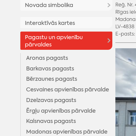
Priekšsēdētāja uzruna
Reģ. Nr.
Novada simbolika
Madonas Novada Vēstnesis
Rīgas iel
Madonas novada vēsture
Galerijas
Madonas novada simbolika
Madonas
Interaktīvās kartes
Madonas pilsētas vēsture
LV-4838
Video
Madonas novada vizuālā
Vēsturisko foto galerija
E-pasts
Pagastu un apvienību
identitāte
pārvaldes
Madonas novada ģerbonis
Aronas pagasts
Karogs
Barkavas pagasts
Himna
Bērzaunes pagasts
Cesvaines apvienības pārvalde
Dzelzavas pagasts
Ērgļu apvienības pārvalde
Kalsnavas pagasts
Madonas apvienības pārvalde