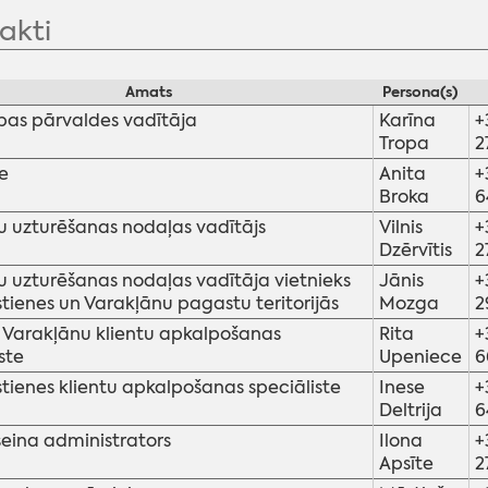
akti
Amats
Persona(s)
bas pārvaldes vadītāja
Karīna
+
Tropa
2
e
Anita
+
Broka
6
 uzturēšanas nodaļas vadītājs
Vilnis
+
Dzērvītis
2
 uzturēšanas nodaļas vadītāja vietnieks
Jānis
+
ienes un Varakļānu pagastu teritorijās
Mozga
2
, Varakļānu klientu apkalpošanas
Rita
+
ste
Upeniece
6
ienes klientu apkalpošanas speciāliste
Inese
+
Deltrija
6
eina administrators
Ilona
+
Apsīte
2