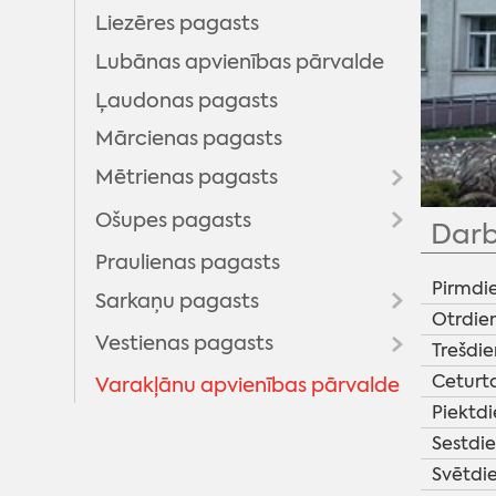
Liezēres pagasts
Lubānas apvienības pārvalde
Ļaudonas pagasts
Mārcienas pagasts
Mētrienas pagasts
Ošupes pagasts
''Mētrienas dzīve''
Darb
Praulienas pagasts
''Klānu Vēstis''
Pirmdi
Sarkaņu pagasts
Otrdie
Vestienas pagasts
''Sarkaņu ziņas''
Trešdie
Ceturt
Varakļānu apvienības pārvalde
Informatīvais izdevums ''Pie
mums''
Piektdi
Sestdi
Svētdi