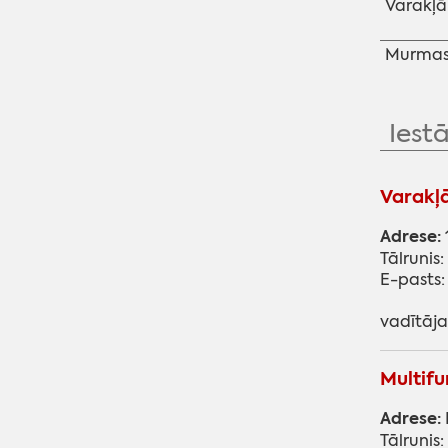
Varakļā
Murmast
Iest
Varakļā
Adrese:
Tālrunis
E-pasts
vadītāja
Multifu
Adrese:
Tālrunis