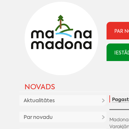
PAR 
IESTĀ
NOVADS
Pagast
Aktualitātes
Aktualitātes
Par novadu
Madonas
Pasākumu kalendārs
Madonai 100
Varakļān