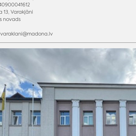
 40900041612
a 13, Varakļāni
 novads
: varaklani@madona.lv