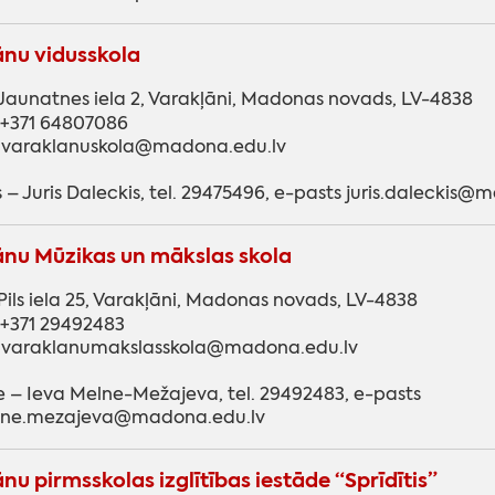
nu vidusskola
Jaunatnes iela 2, Varakļāni, Madonas novads, LV-4838
: +371 64807086
: varaklanuskola@madona.edu.lv
s – Juris Daleckis, tel. 29475496, e-pasts juris.daleckis
nu Mūzikas un mākslas skola
Pils iela 25, Varakļāni, Madonas novads, LV-4838
: +371 29492483
: varaklanumakslasskola@madona.edu.lv
e – Ieva Melne-Mežajeva, tel. 29492483, e-pasts
lne.mezajeva@madona.edu.lv
nu pirmsskolas izglītības iestāde “Sprīdītis”