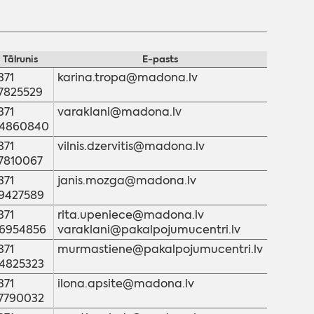
Tālrunis
E-pasts
371
karina.tropa@madona.lv
7825529
371
varaklani@madona.lv
4860840
371
vilnis.dzervitis@madona.lv
7810067
371
janis.mozga@madona.lv
9427589
371
rita.upeniece@madona.lv
6954856
varaklani@pakalpojumucentri.lv
371
murmastiene@pakalpojumucentri.lv
4825323
371
ilona.apsite@madona.lv
7790032