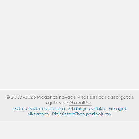
© 2008-2026 Madonas novads. Visas tiesības aizsargātas.
Izgatavoja
GlobalPro
»
Datu privātuma politika
·
Sīkdatņu politika
·
Pielāgot
sīkdatnes
·
Piekļūstamības paziņojums