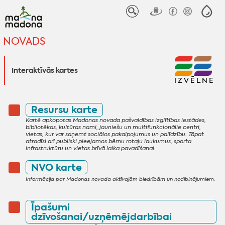
NOVADS
Interaktīvās kartes
IZVĒLNE
Resursu karte
Kartē apkopotas Madonas novada pašvaldības izglītības iestādes,
bibliotēkas, kultūras nami, jauniešu un multifunkcionālie centri,
vietas, kur var saņemt sociālos pakalpojumus un palīdzību. Tāpat
atradīsi arī publiski pieejamos bērnu rotaļu laukumus, sporta
infrastruktūru un vietas brīvā laika pavadīšanai.
NVO karte
Informācija par Madonas novada aktīvajām biedrībām un nodibinājumiem.
Īpašumi
dzīvošanai/uzņēmējdarbībai