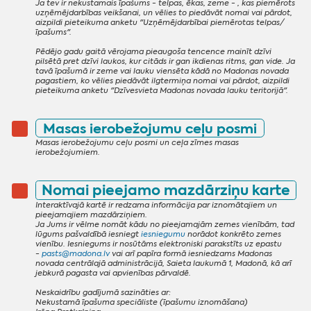
Ja tev ir nekustamais īpašums - telpas, ēkas, zeme - , kas piemērots
uzņēmējdarbības veikšanai, un vēlies to piedāvāt nomai vai pārdot,
aizpildi pieteikuma anketu "Uzņēmējdarbībai piemērotas telpas/
īpašums".
Pēdējo gadu gaitā vērojama pieaugoša tencence mainīt dzīvi
pilsētā pret dzīvi laukos, kur citāds ir gan ikdienas ritms, gan vide. Ja
tavā īpašumā ir zeme vai lauku viensēta kādā no Madonas novada
pagastiem, ko vēlies piedāvāt ilgtermiņa nomai vai pārdot, aizpildi
pieteikuma anketu "Dzīvesvieta Madonas novada lauku teritorijā".
Masas ierobežojumu ceļu posmi
Masas ierobežojumu ceļu posmi un ceļa zīmes masas
ierobežojumiem.
Nomai pieejamo mazdārziņu karte
Interaktīvajā kartē ir redzama informācija par iznomātajiem un
pieejamajiem mazdārziņiem.
Ja Jums ir vēlme nomāt kādu no pieejamajām zemes vienībām, tad
lūgums pašvaldībā iesniegt
iesniegumu
norādot konkrēto zemes
vienību.
Iesniegums ir nosūtāms elektroniski parakstīts uz epastu
-
pasts@madona.lv
vai arī papīra formā iesniedzams Madonas
novada centrālajā administrācijā, Saieta laukumā 1, Madonā, kā arī
jebkurā pagasta vai apvienības pārvaldē.
Neskaidrību gadījumā sazināties ar:
Nekustamā īpašuma speciāliste (īpašumu iznomāšana)