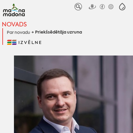
NOVADS
Priekšsēdētāja uzruna
Par novadu
IZVĒLNE