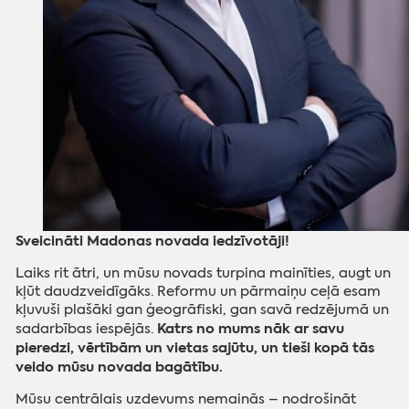
Sveicināti Madonas novada iedzīvotāji!
Laiks rit ātri, un mūsu novads turpina mainīties, augt un
kļūt daudzveidīgāks. Reformu un pārmaiņu ceļā esam
kļuvuši plašāki gan ģeogrāfiski, gan savā redzējumā un
Katrs no mums nāk ar savu
sadarbības iespējās.
pieredzi, vērtībām un vietas sajūtu, un tieši kopā tās
veido mūsu novada bagātību.
Mūsu centrālais uzdevums nemainās – nodrošināt