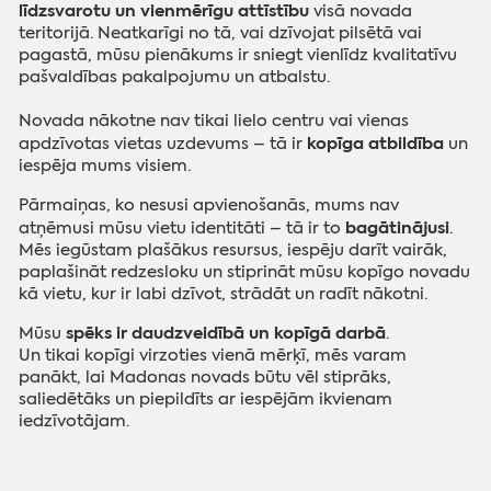
līdzsvarotu un vienmērīgu attīstību
visā novada
teritorijā. Neatkarīgi no tā, vai dzīvojat pilsētā vai
pagastā, mūsu pienākums ir sniegt vienlīdz kvalitatīvu
pašvaldības pakalpojumu un atbalstu.
Novada nākotne nav tikai lielo centru vai vienas
kopīga atbildība
apdzīvotas vietas uzdevums – tā ir
un
iespēja mums visiem.
Pārmaiņas, ko nesusi apvienošanās, mums nav
bagātinājusi
atņēmusi mūsu vietu identitāti – tā ir to
.
Mēs iegūstam plašākus resursus, iespēju darīt vairāk,
paplašināt redzesloku un stiprināt mūsu kopīgo novadu
kā vietu, kur ir labi dzīvot, strādāt un radīt nākotni.
spēks ir daudzveidībā un kopīgā darbā
Mūsu
.
Un tikai kopīgi virzoties vienā mērķī, mēs varam
panākt, lai Madonas novads būtu vēl stiprāks,
saliedētāks un piepildīts ar iespējām ikvienam
iedzīvotājam.