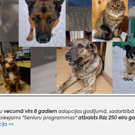
ku
vecumā virs 8 gadiem
adopcijas gadījumā, sadarbībā 
 pieejams "Senioru programmas"
atbalsts līdz 250 eiro 
ija >>