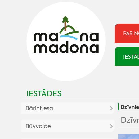
PAR 
IESTĀ
IESTĀDES
Dzīvni
Bāriņtiesa
Dzīv
Aktualitātes
Būvvalde
Kontakti