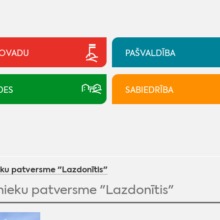
NOVADU
PAŠVALDĪBA
DES
SABIEDRĪBA
eku patversme "Lazdonītis"
nieku patversme "Lazdonītis"