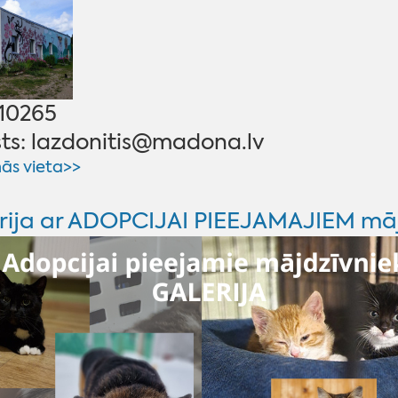
410265
ts: lazdonitis@madona.lv
ās vieta>>
rija ar ADOPCIJAI PIEEJAMAJIEM mā