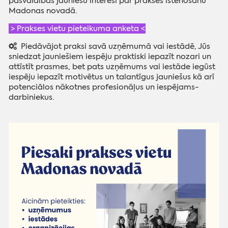
pašvaldības jauniešu interesi par prakses īstenošanu
Madonas novadā.
> Prakses vietu pieteikuma anketa <
Piedāvājot praksi savā uzņēmumā vai iestādē, Jūs
sniedzat jauniešiem iespēju praktiski iepazīt nozari un
attīstīt prasmes, bet pats uzņēmums vai iestāde iegūst
iespēju iepazīt motivētus un talantīgus jauniešus kā arī
potenciālos nākotnes profesionāļus un iespējams-
darbiniekus.