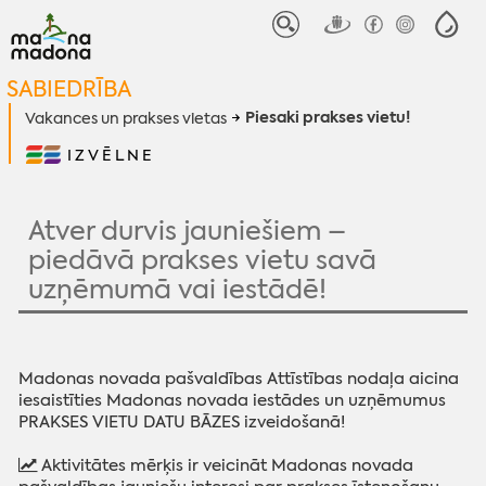
SABIEDRĪBA
Piesaki prakses vietu!
Vakances un prakses vietas
IZVĒLNE
Atver durvis jauniešiem –
piedāvā prakses vietu savā
uzņēmumā vai iestādē!
Madonas novada pašvaldības Attīstības nodaļa aicina
iesaistīties Madonas novada iestādes un uzņēmumus
PRAKSES VIETU DATU BĀZES izveidošanā!
Aktivitātes mērķis ir veicināt Madonas novada