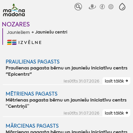
NOZARES
Jauniešu centri
Jauniešiem
IZVĒLNE
PRAULIENAS PAGASTS
Praulienas pagasta bērnu un jauniešu iniciatīvu centrs
"Epicentrs"
Iesūtīts 31.07.2026
lasīt tālāk
MĒTRIENAS PAGASTS
Mētrienas pagasta bērnu un jauniešu iniciatīvu centrs
“Centriņš”
Iesūtīts 31.07.2026
lasīt tālāk
MĀRCIENAS PAGASTS
Mārcienas pagasta bērnu un jauniešu iniciatīvu centrs