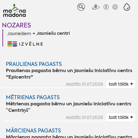
NOZARES
Jauniešu centri
Jauniešiem
IZVĒLNE
PRAULIENAS PAGASTS
Praulienas pagasta bērnu un jauniešu iniciatīvu centrs
"Epicentrs"
Iesūtīts 31.07.2026
lasīt tālāk
MĒTRIENAS PAGASTS
Mētrienas pagasta bērnu un jauniešu iniciatīvu centrs
“Centriņš”
Iesūtīts 31.07.2026
lasīt tālāk
MĀRCIENAS PAGASTS
Mārcienas pagasta bērnu un jauniešu iniciatīvu centrs