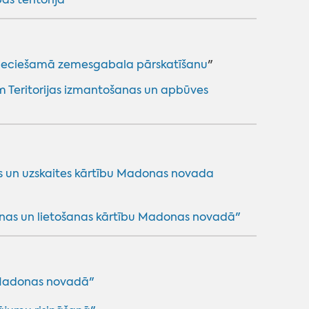
epieciešamā zemesgabala pārskatīšanu
"
 Teritorijas izmantošanas un apbūves
s un uzskaites kārtību Madonas novada
nas un lietošanas kārtību Madonas novadā"
m Madonas novadā
"