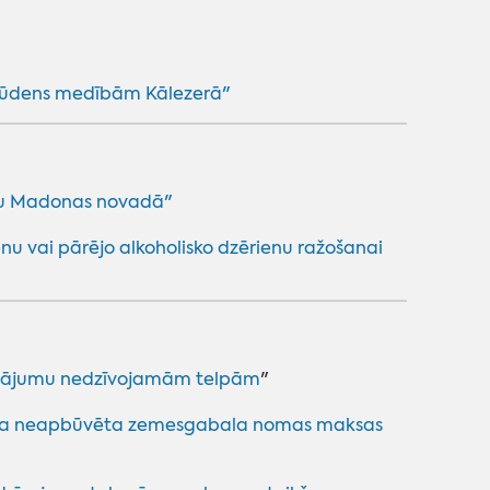
mūdens medībām Kālezerā"
tību Madonas novadā"
enu vai pārējo alkoholisko dzērienu ražošanai
inājumu nedzīvojamām telpām
"
toša neapbūvēta zemesgabala nomas maksas