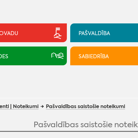
NOVADU
PAŠVALDĪBA
DES
SABIEDRĪBA
nti | Noteikumi
Pašvaldības saistošie noteikumi
Pašvaldības saistošie noteik