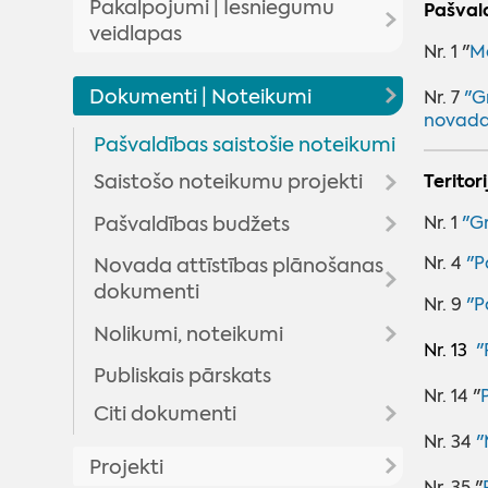
Pakalpojumi | Iesniegumu
Pašval
Domes lēmumu un komiteju
veidlapas
pārskats
Nr. 1 "
M
Pakalpojumi
Novada domes priekšsēdētājs
Domes lēmumi
Dokumenti | Noteikumi
Nr. 7
"G
novada
Iesniegumu veidlapas
Deputāti
Komitejas sēdes
Pašvaldības saistošie noteikumi
Madonas novada pašvaldības
Domes sēžu audioierakstu
Domes komitejas
Arhīvs
Terito
Saistošo noteikumu projekti
pakalpojumi
arhīvs
Domes komisijas
Pašvaldības budžets
Rezultāti viedokļa
Nr. 1
"G
Maksas pakalpojumu
noskaidrošanai
cenrādis
‌‌Nr. 4
"P
Novada attīstības plānošanas
Budžeta informācija
dokumenti
Valsts un pašvaldības vienoto
Budžeta grozījumi
‌‌Nr. 9
"
P
klientu apkalpošanas centru
Nolikumi, noteikumi
Aktualitātes
pakalpojumi
Nr. 13
"
Madonas novada teritorijas
Publiskais pārskats
Pašvaldības, pagastu un
Nr. 14 "
plānojums (izstrādes procesā)
apvienību pārvalžu nolikumi
Citi dokumenti
Madonas novada attīstības
Pašvaldības iestāžu nolikumi
Izstrādes process
Nr. 34
"
Madonas novada sadarbības
programma un IAS
Projekti
Citi noteikumi, nolikumi
teritorijas civilās aizsardzības
Nr. 35 "