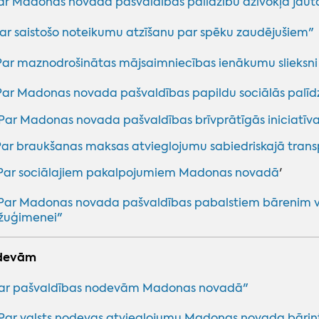
ar Madonas novada pašvaldības palīdzību dzīvokļa jaut
ar saistošo noteikumu atzīšanu par spēku zaudējušiem"
Par maznodrošinātas mājsaimniecības ienākumu slieks
Par Madonas novada pašvaldības papildu sociālās palīd
Par Madonas novada pašvaldības brīvprātīgās iniciatīv
Par braukšanas maksas atvieglojumu sabiedriskajā tra
Par sociālajiem pakalpojumiem Madonas novadā
'
Par Madonas novada pašvaldības pabalstiem bārenim v
žuģimenei"
odevām
ar pašvaldības nodevām Madonas novadā"
Par valsts nodevas atvieglojumu Madonas novada bāri