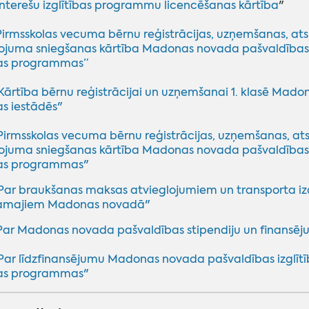
Interešu izglītības programmu licencēšanas kārtība
"
Pirmsskolas vecuma bērnu reģistrācijas, uzņemšanas, ats
juma sniegšanas kārtība Madonas novada pašvaldības izg
bas programmas”
Kārtība bērnu reģistrācijai un uzņemšanai 1. klasē Mado
bas iestādēs"
Pirmsskolas vecuma bērnu reģistrācijas, uzņemšanas, at
juma sniegšanas kārtība Madonas novada pašvaldības izg
bas programmas"
Par braukšanas maksas atvieglojumiem un transporta 
ojamajiem Madonas novadā"
Par Madonas novada pašvaldības stipendiju un finansēju
Par līdzfinansējumu Madonas novada pašvaldības izglītība
ības programmas
"