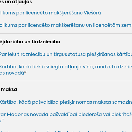
s un atļaujas
likums par licencēto makšķerēšanu Viešūrā
olikums par licencēto makšķerēšanu un licencētām ze
jdarbība un tirdzniecība
Par ielu tirdzniecību un tirgus statusa piešķiršanas kār
Kārtība, kādā tiek izsniegta atļauja vīna, raudzēto dzēri
as novadā
"
 maksa
Kārtība, kādā pašvaldība piešķir nomas maksas samaz
Par Madonas novada pašvaldībai piederoša vai piekrī
u"