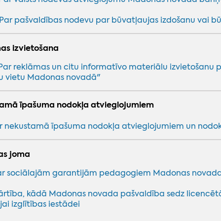
Par pašvaldības nodevu par būvatļaujas izdošanu vai bū
as izvietošana
Par reklāmas un citu informatīvo materiālu izvietošanu pu
ku vietu Madonas novadā"
amā īpašuma nodokļa atvieglojumiem
r nekustamā īpašuma nodokļa atvieglojumiem un nodo
bas joma
r sociālajām garantijām pedagogiem Madonas novada
ārtība, kādā Madonas novada pašvaldība sedz licencētā
jai izglītības iestādei