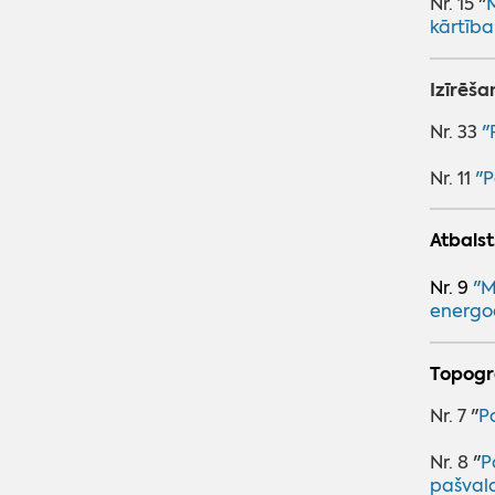
Nr. 15 "
kārtība
Izīrēša
Nr. 33
"
Nr. 11
"P
Atbals
Nr. 9
"
M
energoe
Topogr
Nr. 7 "
P
Nr. 8 "
P
pašval