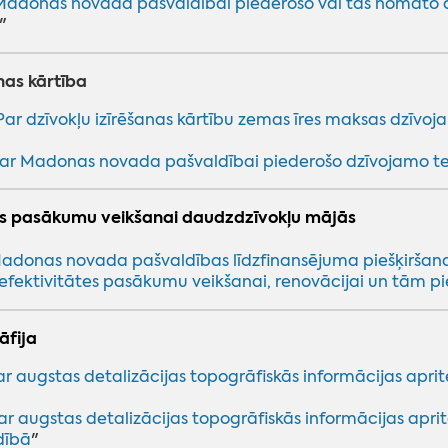
Madonas novada pašvaldībai piederošo vai tās nomāto d
"
nas kārtība
Par dzīvokļu izīrēšanas kārtību zemas īres maksas dzī
ar Madonas novada pašvaldībai piederošo dzīvojamo tel
ts pasākumu veikšanai daudzdzīvokļu mājās
adonas novada pašvaldības līdzfinansējuma piešķiršan
fektivitātes pasākumu veikšanai, renovācijai un tām pi
āfija
ar augstas detalizācijas topogrāfiskās informācijas apr
ar augstas detalizācijas topogrāfiskās informācijas ap
dībā
"