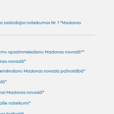
a saistošajos noteikumos Nr. 1 "Madonas
kritumu apsaimniekošanu Madonas novadā""
donas novadā"
piemērošanu Madonas novada pašvaldībā
"
dā"
šanai Madonas novadā
"
ošie noteikumi"
s teritorijā