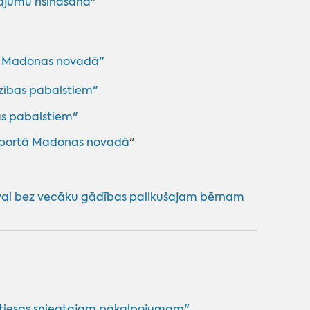
ājumu risināšanā"
ni Madonas novadā"
zības pabalstiem"
as pabalstiem"
nsportā Madonas novadā
"
ai bez vecāku gādības palikušajam bērnam
ņtiesas sniegtajam pakalpojumam"