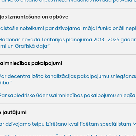
rijas izmantošana un apbūve
aistošie noteikumi par dzīvojamai mājai funkcionāli n
Madonas novada Teritorijas plānojuma 2013.-2025.gadam
mi un Grafiskā daļa"
aimniecības pakalpojumi
Par decentralizēto kanalizācijas pakalpojumu sniegšana
dībā"
Par sabiedrisko ūdenssaimniecības pakalpojumu sniegša
e jautājumi
ar dzīvojamo telpu izīrēšanu kvalificētam speciālista