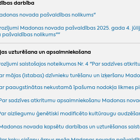
dības darbība
adonas novada pašvaldības nolikums"
rozījumi Madonas novada pašvaldības 2025. gada 4. jūlij
 pašvaldības nolikums""
rijas uzturēšana un apsaimniekošana
rozījumi saistošajos noteikumos Nr. 4 "Par sadzīves at
ar mājas (istabas) dzīvnieku turēšanu un izķeršanu Ma
ar paaugstinātas nekustamā īpašuma nodokļa likmes 
Par sadzīves atkritumu apsaimniekošanu Madonas nova
Par aizliegumu ģenētiski modificēto kultūraugu audzē
Madonas novada kapsētu darbības un uzturēšanas saist
Par koku ciršanu ārpus meža Madonas novada pašvaldība