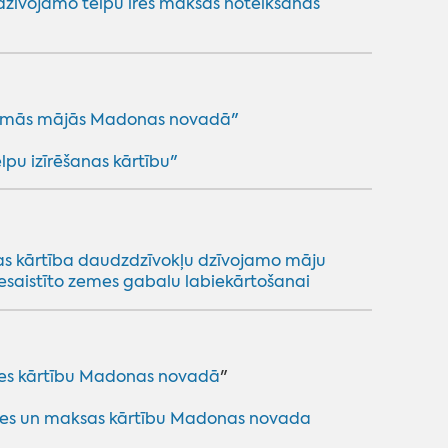
zīvojamo telpu īres maksas noteikšanas
vojamās mājās Madonas novadā"
pu izīrēšanas kārtību"
as kārtība daudzdzīvokļu dzīvojamo māju
esaistīto zemes gabalu labiekārtošanai
ites kārtību Madonas novadā
"‌
‌
rites un maksas kārtību Madonas novada