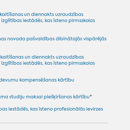
kaitīšanas un diennakts uzraudzības
lītības iestādēs, kas īsteno pirmsskolas
nas novada pašvaldības dibinātajās vispārējās
skaitīšanas un diennakts uzraudzības
lītības iestādēs, kas īsteno pirmsskolas
izdevumu kompensēšanas kārtību
ma studiju maksai piešķiršanas kārtību
"
s iestādēs, kas īsteno profesionālās ievirzes