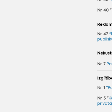
Madonas novads
Nr. 40 "
Lokālplānojums "Norte",
Bērzaunes pagasts,
Reklām
Madonas novads
Lokālplānojums Madonas
Nr. 42
"
publis
pilsētas teritorijas daļai starp
esošo kapsētu, Rūpniecības
ielu, Lazdu ielu un zemes
Nekust
vienību ar kadastra numuru
7001 001 0135
Nr. 7
Pa
Lokālplānojums
Izglītī
nekustamajā īpašumā
“Aronas muiža”
Nr. 1
"Pa
Lokāplānojums Saules ielā,
Nr. 5 "
K
Madonā, Madonas novadā;
privāta
Lokālplānojums nekustamā