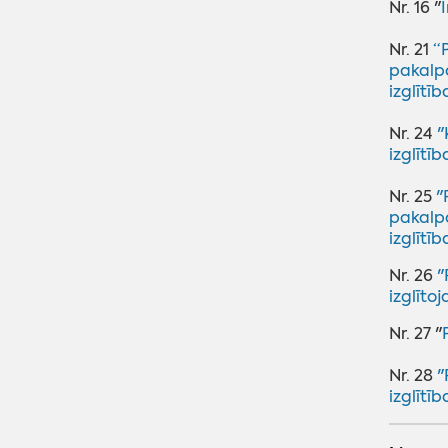
īpašuma "Lejas Ruļļi"
Nr. 16 "
Lazdonas pagasts, Madonas
‌Nr. 21
“
novads
pakalpo
Lokālplānojums Saules ielā
izglītī
63 D, Madonā un Madonas
Nr. 24
"
pilsētas daļai starp Saules
izglītī
ielu un Gaujas ielu
Nr. 25
"
pakalpo
izglītī
‌Nr. 26
"
izglīt
Nr. 27 "
Nr. 28
"
izglīt