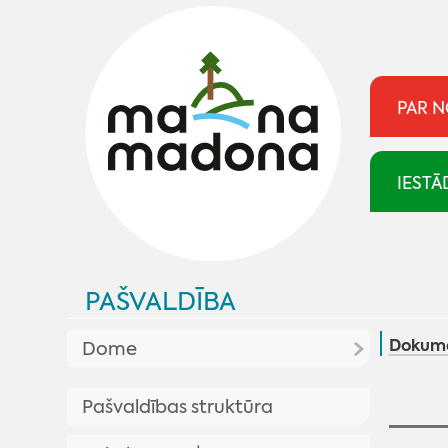
PAR 
IESTĀ
PAŠVALDĪBA
Dokume
Dome
Aktualitātes pašvaldībā
Pašvaldības struktūra
Plānotās sēdes
Pašvaldība skaidro