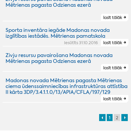
Mētrienas pagasta Odzienas ezerā
lasīt tālāk
Sporta inventāra iegāde Madonas novada
izglītības iestādēs. Mētrienas pamatskola
Iesūtīts 31.10.2016
lasīt tālāk
Zivju resursu pavairošana Madonas novada
Mētrienas pagasta Odzienas ezerā
lasīt tālāk
Madonas novada Mētrienas pagasta Mētrienas
ciema ūdenssaimniecības infrastruktūras attīstība
II kārta 3DP/3.4.1.1.0/13/APIA/CFLA/197/129
lasīt tālāk
1
2