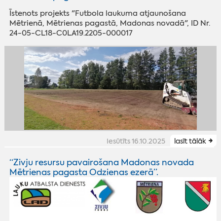
Īstenots projekts "Futbola laukuma atjaunošana
Mētrienā, Mētrienas pagastā, Madonas novadā", ID Nr.
24-05-CL18-C0LA19.2205-000017
Iesūtīts 16.10.2025
lasīt tālāk
“Zivju resursu pavairošana Madonas novada
Mētrienas pagasta Odzienas ezerā”.