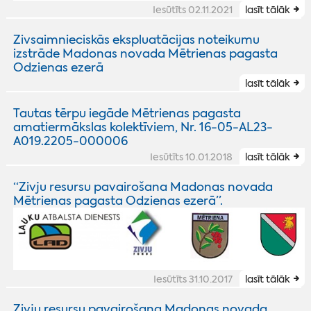
Iesūtīts 02.11.2021
lasīt tālāk
Zivsaimnieciskās ekspluatācijas noteikumu
izstrāde Madonas novada Mētrienas pagasta
Odzienas ezerā
lasīt tālāk
Tautas tērpu iegāde Mētrienas pagasta
amatiermākslas kolektīviem, Nr. 16-05-AL23-
A019.2205-000006
Iesūtīts 10.01.2018
lasīt tālāk
“Zivju resursu pavairošana Madonas novada
Mētrienas pagasta Odzienas ezerā”.
Iesūtīts 31.10.2017
lasīt tālāk
Zivju resursu pavairošana Madonas novada