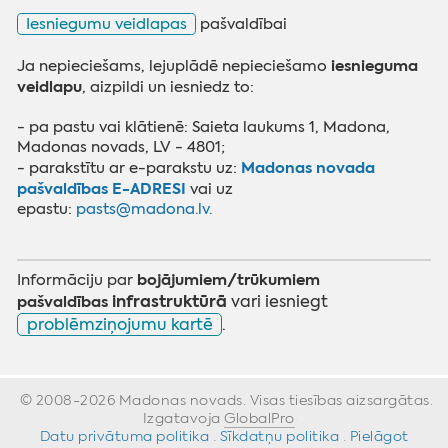
Iesniegumu veidlapas
pašvaldībai
iesnieguma
Ja nepieciešams, lejuplādē nepieciešamo
veidlapu
, aizpildi un iesniedz to:
- pa pastu vai klātienē: Saieta laukums 1, Madona,
Madonas novads, LV - 4801;
Madonas novada
- parakstītu ar e-parakstu uz:
pašvaldības E-ADRESI
vai uz
epastu:
pasts@madona.lv.
bojājumiem/trūkumiem
Informāciju par
infrastruktūrā
pašvaldības
vari iesniegt
problēmziņojumu kartē
.
© 2008-2026 Madonas novads. Visas tiesības aizsargātas.
Izgatavoja
GlobalPro
»
Datu privātuma politika
·
Sīkdatņu politika
·
Pielāgot