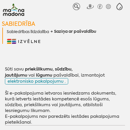
SABIEDRĪBA
Saziņa ar pašvaldību
Sabiedrības līdzdalība
IZVĒLNE
priekšlikumu, sūdzību,
Sūti savu
jautājumu
lūgumu
vai
pašvaldībai, izmantojot
elektronisko pakalpojumu .
Šī e-pakalpojuma ietvaros iesniedzams dokuments,
kurā ietverts iestādes kompetencē esošs lūgums,
sūdzība, priekšlikums vai jautājums, atbilstoši
Iesniegumu likumam.
E-pakalpojums nav paredzēts iestādes pakalpojuma
pieteikšanai.