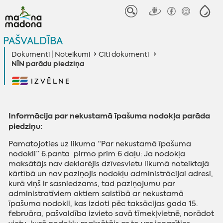
PAŠVALDĪBA
Dokumenti | Noteikumi
Citi dokumenti
NĪN parādu piedziņa
IZVĒLNE
Informācija par nekustamā īpašuma nodokļa parāda
piedziņu:
Pamatojoties uz likuma “Par nekustamā īpašuma
nodokli” 6.panta pirmo prim 6 daļu: Ja nodokļa
maksātājs nav deklarējis dzīvesvietu likumā noteiktajā
kārtībā un nav paziņojis nodokļu administrācijai adresi,
kurā viņš ir sasniedzams, tad paziņojumu par
administratīviem aktiem saistībā ar nekustamā
īpašuma nodokli, kas izdoti pēc taksācijas gada 15.
februāra, pašvaldība izvieto savā tīmekļvietnē, norādot