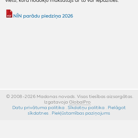
vietu, kurā nodokļu maksātājs ar to var iepazīties.
NĪN parādu piedziņa 2026
© 2008-2026 Madonas novads. Visas tiesības aizsargātas.
Izgatavoja
GlobalPro
»
Datu privātuma politika
·
Sīkdatņu politika
·
Pielāgot
sīkdatnes
·
Piekļūstamības paziņojums