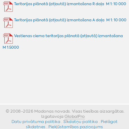
Teritorijas plānotā (atļautā) izmantošana R daļa M 1: 10 000
Teritorijas plānotā (atļautā) izmantošana A daļa M 1: 10 000
Vestienas ciema teritorijas plānotā (atļautā) izmantošana
M 1:5000
© 2008-2026 Madonas novads. Visas tiesības aizsargātas.
Izgatavoja
GlobalPro
»
Datu privātuma politika
·
Sīkdatņu politika
·
Pielāgot
sīkdatnes
·
Piekļūstamības paziņojums