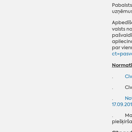
Pabalsts
uzņēmusi
Apbedīša
valsts n
pašvaldī
apliecin
par vien
ct=pasva
Normatīv
·
Civ
· Civils
·
Not
17.09.201
· Madon
piešķirš