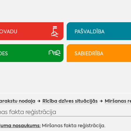
NOVADU
PAŠVALDĪBA
DES
SABIEDRĪBA
arakstu nodaļa
Rīcība dzīves situācijās
Miršanas r
as fakta reģistrācija
juma nosaukums:
Miršanas fakta reģistrācija.