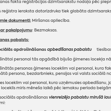
anas fakta reģistrācijas dzimtsarakstu nodaļa pēc piepr
 reģistra ieraksta datorizdruka tiek glabāta dzimtsarak
ie dokumenti:
Miršanas apliecība.
ar pakalpojumu
: Bezmaksas.
anas pabalsts:
sociālās apdrošināšanas
apbedīšanas pabalstu
tiesība
inātai personai tās apgādībā bijuša ģimenes locekļa n
inātās personas ģimenes loceklim vai personai, kura fak
ātā persona, bezdarbnieks, pensijas vai valsts sociālā
s loceklim vai personai, kura uzņēmusies apbedīšanu, j
loceklis miris mēneša laikā pēc iemaksu perioda beigā
sociālās apdrošināšanas
vienreizējo pabalstu mirušā la
mi: