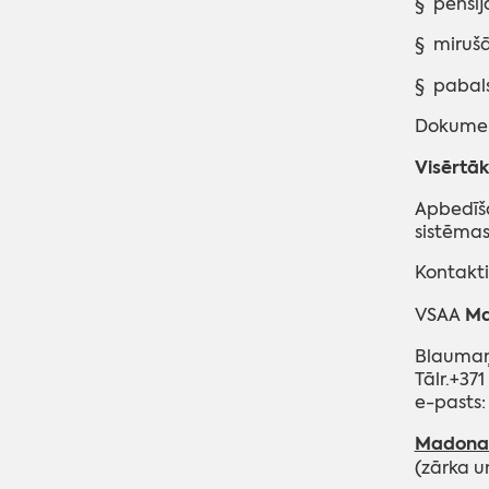
§ pensij
Atbalsta biedrības
Viegli lasīt
§ mirušā 
Pašvaldības palīdzība dzīvokļu
§ pabals
jautājumu risināšanā
Dokument
Visērtāk
Apbedīša
sistēmas
Kontakti
Ma
VSAA
Blaumaņ
Tālr.+37
e-past
Madonas
(zārka u