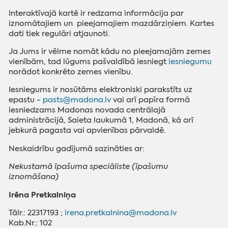
Interaktīvajā kartē ir redzama informācija par
iznomātajiem un pieejamajiem mazdārziņiem. Kartes
dati tiek regulāri atjaunoti.
Ja Jums ir vēlme nomāt kādu no pieejamajām zemes
vienībām, tad lūgums pašvaldībā iesniegt
iesniegumu
norādot konkrēto zemes vienību.
Iesniegums ir nosūtāms elektroniski parakstīts uz
epastu -
pasts@madona.lv
vai arī papīra formā
iesniedzams Madonas novada centrālajā
administrācijā, Saieta laukumā 1, Madonā, kā arī
jebkurā pagasta vai apvienības pārvaldē.
Neskaidrību gadījumā sazināties ar:
Nekustamā īpašuma speciāliste (īpašumu
iznomāšana)
Irēna Pretkalniņa
Tālr.: 22317193 ;
irena.pretkalnina@madona.lv
Kab.Nr.: 102