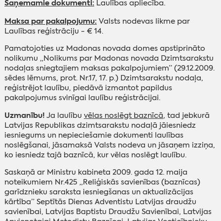
Saņemamie dokumenti:
Laulības apliecība.
Maksa par pakalpojumu:
Valsts nodevas likme par
Laulības reģistrāciju - € 14.
Pamatojoties uz Madonas novada domes apstiprināto
nolikumu „Nolikums par Madonas novada Dzimtsarakstu
nodaļas sniegtajiem maksas pakalpojumiem” (29.12.2009.
sēdes lēmums, prot. Nr.17, 17. p.) Dzimtsarakstu nodaļa,
reģistrējot laulību, piedāvā izmantot papildus
pakalpojumus svinīgai laulību reģistrācijai.
Uzmanību!
Ja laulību
vēlas noslēgt baznīcā
, tad jebkurā
Latvijas Republikas dzimtsarakstu nodaļā jāiesniedz
iesniegums un nepieciešamie dokumenti laulības
noslēgšanai, jāsamaksā Valsts nodeva un jāsaņem izziņa,
ko iesniedz tajā baznīcā, kur vēlas noslēgt laulību.
Saskaņā ar Ministru kabineta 2009. gada 12. maija
noteikumiem Nr.425 „Reliģiskās savienības (baznīcas)
garīdznieku saraksta iesniegšanas un aktualizācijas
kārtība” Septītās Dienas Adventistu Latvijas draudžu
savienībai, Latvijas Baptistu Draudžu Savienībai, Latvijas