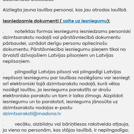
Aizliegta jauna laulība personai, kas jau atrodas laulībā.
Iesniedzamie dokumenti (
saite uz iesniegumu
):
· noteiktas formas iesniegums iesniedzams personiski
dzimtsarakstu nodaļā vai pārstāvniecībā dokumentu
pārbaudei, uzrādot derīgu personu apliecinošu
dokumentu; Pārstāvniecība iesniegumu pieņem tikai no
ārvalstī dzīvojošiem Latvijas pilsoņiem un Latvijas
nepilsoņiem.
· pilngadīgi Latvijas pilsoņi vai pilngadīgi Latvijas
nepilsoņi iesniegumu par laulības noslēgšanu var iesniegt
arī elektroniski tajā dzimtsarakstu nodaļā, kurā vēlas
noslēgt laulību, ja iesniegums parakstīts ar drošu
elektronisko parakstu un tam ir laika zīmogs. Aizpildot
iesniegumu un to parakstot, iesniegums jānosūta uz
dzimtsarakstu nodaļas e-pastu
dzimtsaraksti@madona.lv
· vecāku, aizbildņu vai bāriņtiesas rakstveida atļauja,
ja viena no personām, kas stājas laulībā, ir nepilngadīga;