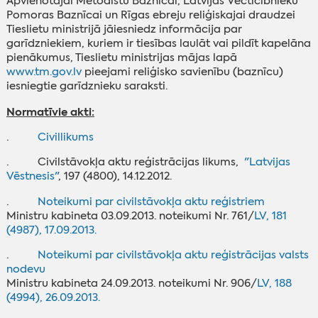
Apvienotajai Metodistu Baznīcai, Latvijas Vecticībnieku
Pomoras Baznīcai un Rīgas ebreju reliģiskajai draudzei
Tieslietu ministrijā jāiesniedz informācija par
garīdzniekiem, kuriem ir tiesības laulāt vai pildīt kapelāna
pienākumus, Tieslietu ministrijas mājas lapā
www.tm.gov.lv
pieejami reliģisko savienību (baznīcu)
iesniegtie garīdznieku saraksti.
Normatīvie akti:
·
Civillikums
· Civilstāvokļa aktu reģistrācijas likums,
"Latvijas
Vēstnesis"
, 197 (4800), 14.12.2012.
·
Noteikumi par civilstāvokļa aktu reģistriem
Ministru kabineta 03.09.2013. noteikumi Nr. 761/
LV, 181
(4987), 17.09.2013.
·
Noteikumi par civilstāvokļa aktu reģistrācijas valsts
nodevu
Ministru kabineta 24.09.2013. noteikumi Nr. 906/
LV, 188
(4994), 26.09.2013.