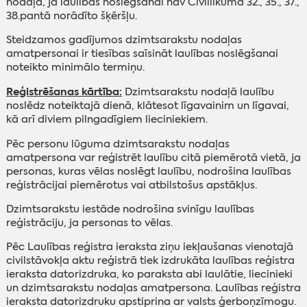
nodaļā, ja laulības noslēgšanai nav Civillikuma 32., 35., 37.,
38.pantā norādīto šķēršļu.
Steidzamos gadījumos dzimtsarakstu nodaļas
amatpersonai ir tiesības saīsināt laulības noslēgšanai
noteikto minimālo termiņu.
Reģistrēšanas kārtība:
Dzimtsarakstu nodaļā laulību
noslēdz noteiktajā dienā, klātesot līgavainim un līgavai,
kā arī diviem pilngadīgiem lieciniekiem.
Pēc personu lūguma dzimtsarakstu nodaļas
amatpersona var reģistrēt laulību citā piemērotā vietā, ja
personas, kuras vēlas noslēgt laulību, nodrošina laulības
reģistrācijai piemērotus vai atbilstošus apstākļus.
Dzimtsarakstu iestāde nodrošina svinīgu laulības
reģistrāciju, ja personas to vēlas.
Pēc Laulības reģistra ieraksta ziņu iekļaušanas vienotajā
civilstāvokļa aktu reģistrā tiek izdrukāta laulības reģistra
ieraksta datorizdruka, ko paraksta abi laulātie, liecinieki
un dzimtsarakstu nodaļas amatpersona. Laulības reģistra
ieraksta datorizdruku apstiprina ar valsts ģerboņzīmogu.