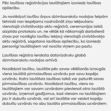
Pēc laulības reģistrācijas laulātajiem izsniedz laulības
apliecību.
Ja noslēdzot laulību ārpus dzimtsarakstu nodaļas telpām
tehniski nav iespējams nodrošināt ziņu iekļaušanu
vienotajā civilstāvokļa aktu reģistrā, ceremonijas laikā
aizpilda protokolu un, ne vēlāk kā nākamajā darbdienā
ziņas par noslēgto laulību iekļauj vienotajā civilstāvokļa
aktu reģistrā, sagatavo laulības apliecību, ko izsniedz
personīgi laulātajiem vai nosūta viņiem pa pastu.
Laulības reģistra ieraksta datorizdruku glabā
dzimtsarakstu nodaļas arhīvā.
Noslēdzot laulību, laulātie pēc savas vēlēšanās izraugās
viena laulātā pirmslaulības uzvārdu par savu kopējo
uzvārdu. Katrs laulātais laulības laikā var paturēt savas
pirmslaulības uzvārdu. Noslēdzot laulību, viens no
laulātajiem var savam uzvārdam pievienot otra laulātā
uzvārdu, izņemot gadījumus, kad vienam no laulātajiem
jau ir dubults uzvārds, vai arī laulātie var veidot kopēju
dubultu uzvārdu no abu laulāto pirmslaulības uzvārdiem.