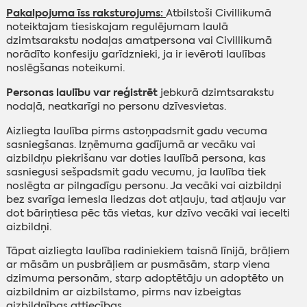
Pakalpojuma īss raksturojums:
Atbilstoši Civillikumā
noteiktajam tiesiskajam regulējumam laulā
dzimtsarakstu nodaļas amatpersona vai Civillikumā
norādīto konfesiju garīdznieki, ja ir ievēroti laulības
noslēgšanas noteikumi.
Personas laulību var reģistrēt
jebkurā dzimtsarakstu
nodaļā, neatkarīgi no personu dzīvesvietas.
Aizliegta laulība pirms astoņpadsmit gadu vecuma
sasniegšanas. Izņēmuma gadījumā ar vecāku vai
aizbildņu piekrišanu var doties laulībā persona, kas
sasniegusi sešpadsmit gadu vecumu, ja laulība tiek
noslēgta ar pilngadīgu personu. Ja vecāki vai aizbildņi
bez svarīga iemesla liedzas dot atļauju, tad atļauju var
dot bāriņtiesa pēc tās vietas, kur dzīvo vecāki vai iecelti
aizbildņi.
Tāpat aizliegta laulība radiniekiem taisnā līnijā, brāļiem
ar māsām un pusbrāļiem ar pusmāsām, starp viena
dzimuma personām, starp adoptētāju un adoptēto un
aizbildnim ar aizbilstamo, pirms nav izbeigtas
aizbildnības attiecības.