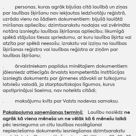
· personas, kuras agrāk bijušas citā laulībā un ziņas
par laulības šķiršanu nav iekļautas Iedzīvotāju reģistrā,
uzrāda vienu no šādiem dokumentiem: bijušā laulātā
miršanas apliecību; dzimtsarakstu nodaļas vai zvērināta
notāra izsniegtu laulības šķiršanas apliecību; likumīgā
spēkā stājušos tiesas spriedumu, ar kuru laulība šķirta vai
atzīta par spēkā neesošu; izrakstu vai izziņu no laulības
šķiršanas reģistra vai laulības reģistra ar ziņām par
laulības šķiršanu;
· ārvalstniekam papildus minētajiem dokumentiem
jāiesniedz attiecīgās ārvalsts kompetentās institūcijas
izsniegts dokuments par ģimenes stāvokli ar tulkojumu
latviešu valodā, ja starptautiskajos līgumos, kurus
apstiprinājusi Saeima, nav noteikts citādi;
· maksājumu kvīts par Valsts nodevas samaksu.
Pakalpojuma saņemšanas termiņš:
ne
Laulību noslēdz
agrāk kā viena mēneša un ne vēlāk kā 6 mēnešu laikā
pēc iesnieguma un citu laulības noslēgšanai
nepieciešamo dokumentu iesniegšanas dzimtsarakstu