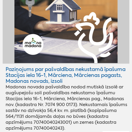
Paziņojums par pašvaldības nekustamā īpašuma
Stacijas iela 16-1, Mārciena, Mārcienas pagasts,
Madonas novads, izsoli
Madonas novada pašvaldība nodod mutiskā izsolē ar
augšupejošu soli pašvaldības nekustamo īpašumu
Stacijas iela 16-1, Mārciena, Mārcienas pag., Madonas
nov. (kadastra Nr. 7074 900 0173). Nekustamais īpašums
sastāv no dzīvokļa 56,4 kv. m. platībā (kopīpašuma
564/1131 domājamās daļas no būves (kadastra
apzīmējums 70740040243001) un zemes (kadastra
apzīmējums 70740040243).