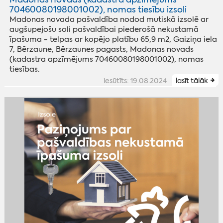
70460080198001002), nomas tiesību izsoli
Madonas novada pašvaldība nodod mutiskā izsolē ar
augšupejošu soli pašvaldībai piederošā nekustamā
īpašuma - telpas ar kopējo platību 65,9 m2, Gaiziņa iela
7, Bērzaune, Bērzaunes pagasts, Madonas novads
(kadastra apzīmējums 70460080198001002), nomas
tiesības.
iesūtīts: 19.08.2024
lasīt tālāk