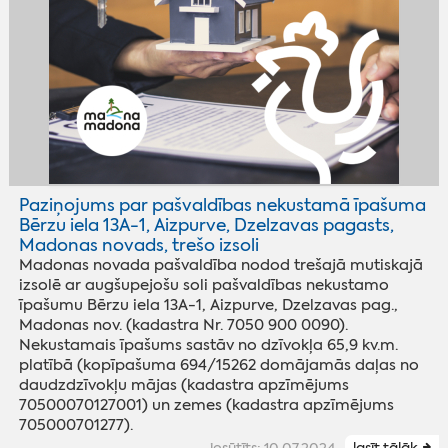
Paziņojums par pašvaldības nekustamā īpašuma
Bērzu iela 13A-1, Aizpurve, Dzelzavas pagasts,
Madonas novads, trešo izsoli
Madonas novada pašvaldība nodod trešajā mutiskajā
izsolē ar augšupejošu soli pašvaldības nekustamo
īpašumu Bērzu iela 13A-1, Aizpurve, Dzelzavas pag.,
Madonas nov. (kadastra Nr. 7050 900 0090).
Nekustamais īpašums sastāv no dzīvokļa 65,9 kv.m.
platībā (kopīpašuma 694/15262 domājamās daļas no
daudzdzīvokļu mājas (kadastra apzīmējums
70500070127001) un zemes (kadastra apzīmējums
705000701277).