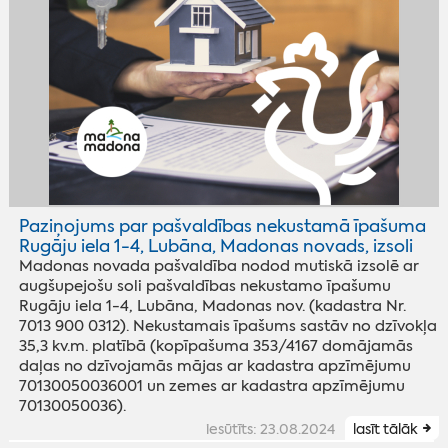
Paziņojums par pašvaldības nekustamā īpašuma
Rugāju iela 1-4, Lubāna, Madonas novads, izsoli
Madonas novada pašvaldība nodod mutiskā izsolē ar
augšupejošu soli pašvaldības nekustamo īpašumu
Rugāju iela 1-4, Lubāna, Madonas nov. (kadastra Nr.
7013 900 0312). Nekustamais īpašums sastāv no dzīvokļa
35,3 kv.m. platībā (kopīpašuma 353/4167 domājamās
daļas no dzīvojamās mājas ar kadastra apzīmējumu
70130050036001 un zemes ar kadastra apzīmējumu
70130050036).
iesūtīts: 23.08.2024
lasīt tālāk