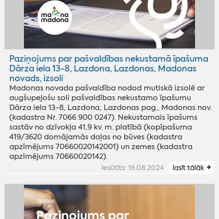
Paziņojums par pašvaldības nekustamā īpašuma
Dārza iela 13-8, Lazdona, Lazdonas, Madonas
novads, izsoli
Madonas novada pašvaldība nodod mutiskā izsolē ar
augšupejošu soli pašvaldības nekustamo īpašumu
Dārza iela 13-8, Lazdona, Lazdonas pag., Madonas nov.
(kadastra Nr. 7066 900 0247). Nekustamais īpašums
sastāv no dzīvokļa 41,9 kv. m. platībā (kopīpašuma
419/3620 domājamās daļas no būves (kadastra
apzīmējums 70660020142001) un zemes (kadastra
apzīmējums 70660020142).
iesūtīts: 19.08.2024
lasīt tālāk