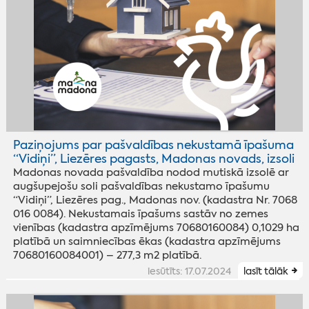
Paziņojums par pašvaldības nekustamā īpašuma
“Vidiņi”, Liezēres pagasts, Madonas novads, izsoli
Madonas novada pašvaldība nodod mutiskā izsolē ar
augšupejošu soli pašvaldības nekustamo īpašumu
“Vidiņi”, Liezēres pag., Madonas nov. (kadastra Nr. 7068
016 0084). Nekustamais īpašums sastāv no zemes
vienības (kadastra apzīmējums 70680160084) 0,1029 ha
platībā un saimniecības ēkas (kadastra apzīmējums
70680160084001) – 277,3 m2 platībā.
iesūtīts: 17.07.2024
lasīt tālāk