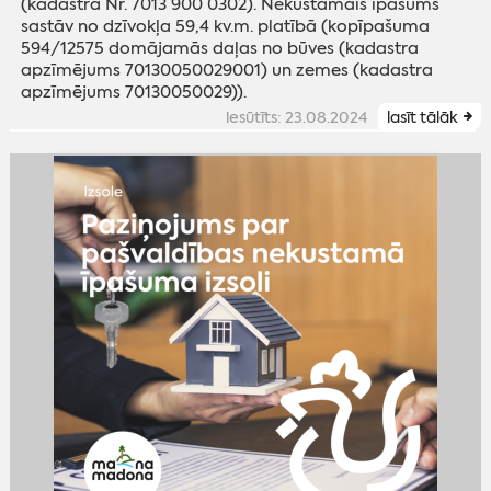
(kadastra Nr. 7013 900 0302). Nekustamais īpašums
sastāv no dzīvokļa 59,4 kv.m. platībā (kopīpašuma
594/12575 domājamās daļas no būves (kadastra
apzīmējums 70130050029001) un zemes (kadastra
apzīmējums 70130050029)).
iesūtīts: 23.08.2024
lasīt tālāk