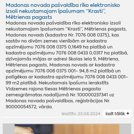
Madonas novada pašvaldība rīko elektronisko
izsoli nekustamajam īpašumam “Krasti”,
Mētrienas pagasts
Madonas novada pašvaldība rīko elektronisko izsoli
nekustamajam īpašumam “Krasti”, Mētrienas pagasts,
Madonas novads (kadastra Nr. 7076 008 0375), kas
sastāv no divām zemes vienībām ar kadastra
apzīmējumu 7076 008 0375 0,1649 ha platībā un
kadastra apzīmējumu 7076 008 0433 0,0317 ha platībā,
dzīvojamās mājas ar adresi Skolas iela 9, Mētriena,
Mētrienas pagasts, Madonas novads ar kadastra
apzīmējumu 7076 008 0375 001- 94,8 m2 platībā un
palīgēkas ar kadastra apzīmējumu 7076 008 0433 001-
99 m2 platībā. Nekustamais īpašums ierakstīts
Vidzemes rajona tiesas Mētrienas pagasta
zemesgrāmatas nodalījumā Nr. 100000237341 uz
Madonas novada pašvaldības, reģistrācijas Nr.
90000054572, vārda.
iesūtīts: 23.08.2024
lasīt tālāk