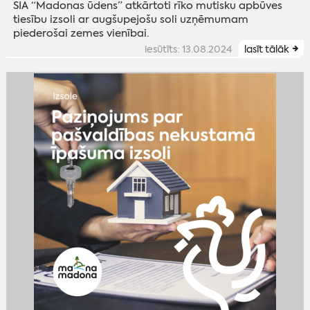
SIA “Madonas ūdens” atkārtoti rīko mutisku apbūves
tiesību izsoli ar augšupejošu soli uzņēmumam
piederošai zemes vienībai.
iesūtīts: 13.08.2024
lasīt tālāk