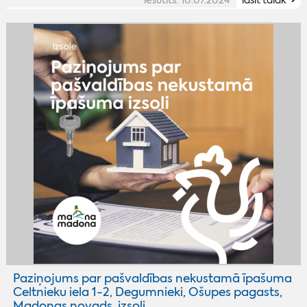
iesūtīts: 10.07.2024
lasīt tālāk
Paziņojums par pašvaldības nekustamā īpašuma
Celtnieku iela 1-2, Degumnieki, Ošupes pagasts,
Madonas novads, izsoli