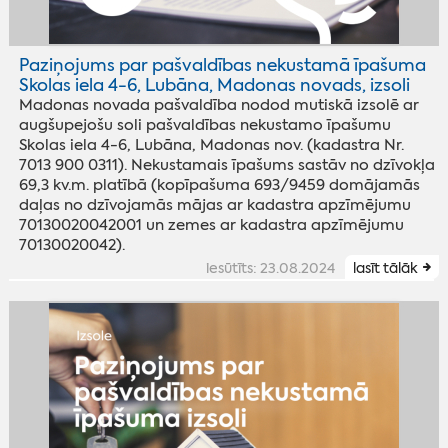
Paziņojums par pašvaldības nekustamā īpašuma
Skolas iela 4-6, Lubāna, Madonas novads, izsoli
Madonas novada pašvaldība nodod mutiskā izsolē ar
augšupejošu soli pašvaldības nekustamo īpašumu
Skolas iela 4-6, Lubāna, Madonas nov. (kadastra Nr.
7013 900 0311). Nekustamais īpašums sastāv no dzīvokļa
69,3 kv.m. platībā (kopīpašuma 693/9459 domājamās
daļas no dzīvojamās mājas ar kadastra apzīmējumu
70130020042001 un zemes ar kadastra apzīmējumu
70130020042).
iesūtīts: 23.08.2024
lasīt tālāk