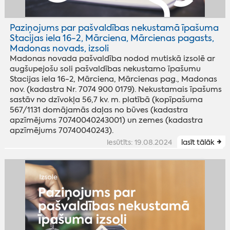
Paziņojums par pašvaldības nekustamā īpašuma
Stacijas iela 16-2, Mārciena, Mārcienas pagasts,
Madonas novads, izsoli
Madonas novada pašvaldība nodod mutiskā izsolē ar
augšupejošu soli pašvaldības nekustamo īpašumu
Stacijas iela 16-2, Mārciena, Mārcienas pag., Madonas
nov. (kadastra Nr. 7074 900 0179). Nekustamais īpašums
sastāv no dzīvokļa 56,7 kv. m. platībā (kopīpašuma
567/1131 domājamās daļas no būves (kadastra
apzīmējums 70740040243001) un zemes (kadastra
apzīmējums 70740040243).
iesūtīts: 19.08.2024
lasīt tālāk