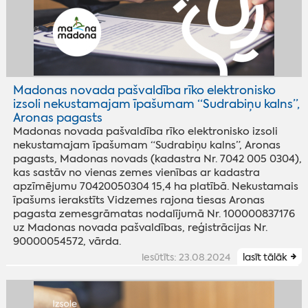
Madonas novada pašvaldība rīko elektronisko
izsoli nekustamajam īpašumam “Sudrabiņu kalns”,
Aronas pagasts
Madonas novada pašvaldība rīko elektronisko izsoli
nekustamajam īpašumam “Sudrabiņu kalns”, Aronas
pagasts, Madonas novads (kadastra Nr. 7042 005 0304),
kas sastāv no vienas zemes vienības ar kadastra
apzīmējumu 70420050304 15,4 ha platībā. Nekustamais
īpašums ierakstīts Vidzemes rajona tiesas Aronas
pagasta zemesgrāmatas nodalījumā Nr. 100000837176
uz Madonas novada pašvaldības, reģistrācijas Nr.
90000054572, vārda.
iesūtīts: 23.08.2024
lasīt tālāk