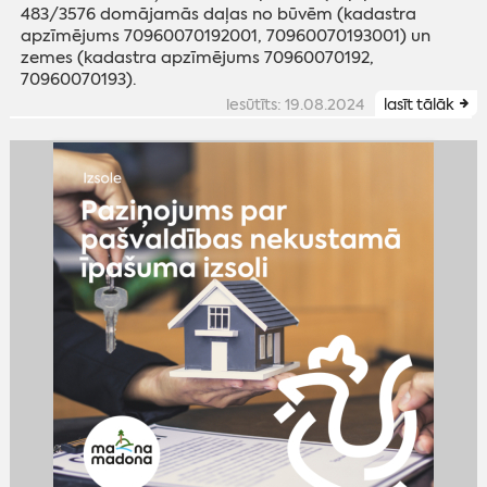
483/3576 domājamās daļas no būvēm (kadastra
apzīmējums 70960070192001, 70960070193001) un
zemes (kadastra apzīmējums 70960070192,
70960070193).
iesūtīts: 19.08.2024
lasīt tālāk