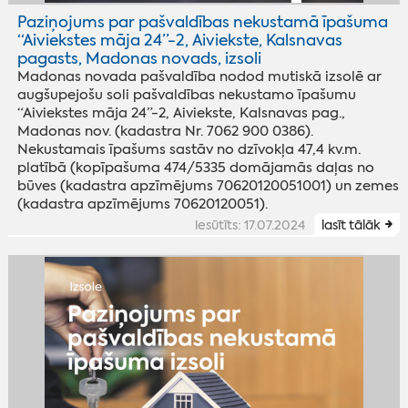
Paziņojums par pašvaldības nekustamā īpašuma
“Aiviekstes māja 24”-2, Aiviekste, Kalsnavas
pagasts, Madonas novads, izsoli
Madonas novada pašvaldība nodod mutiskā izsolē ar
augšupejošu soli pašvaldības nekustamo īpašumu
“Aiviekstes māja 24”-2, Aiviekste, Kalsnavas pag.,
Madonas nov. (kadastra Nr. 7062 900 0386).
Nekustamais īpašums sastāv no dzīvokļa 47,4 kv.m.
platībā (kopīpašuma 474/5335 domājamās daļas no
būves (kadastra apzīmējums 70620120051001) un zemes
(kadastra apzīmējums 70620120051).
iesūtīts: 17.07.2024
lasīt tālāk