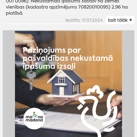
001 0096). Nekustamais īpašums sastāv no zemes
vienības (kadastra apzīmējums 70820010095) 2,96 ha
platībā.
iesūtīts: 17.07.2024
lasīt tālāk