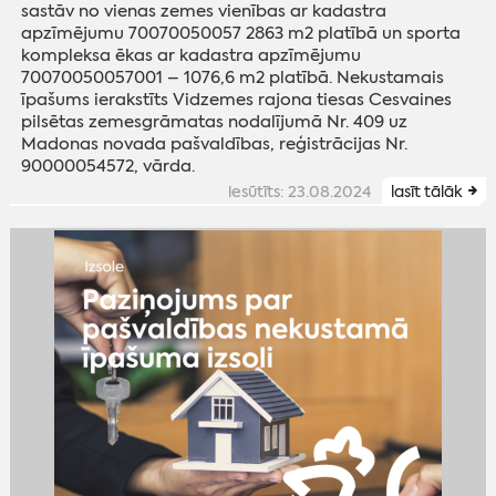
sastāv no vienas zemes vienības ar kadastra
apzīmējumu 70070050057 2863 m2 platībā un sporta
kompleksa ēkas ar kadastra apzīmējumu
70070050057001 – 1076,6 m2 platībā. Nekustamais
īpašums ierakstīts Vidzemes rajona tiesas Cesvaines
pilsētas zemesgrāmatas nodalījumā Nr. 409 uz
Madonas novada pašvaldības, reģistrācijas Nr.
90000054572, vārda.
iesūtīts: 23.08.2024
lasīt tālāk