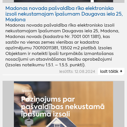
Madonas novada pašvaldība rīko elektronisko
izsoli nekustamajam īpašumam Daugavas iela 25,
Madona
Madonas novada pašvaldība rīko elektronisko izsoli
nekustamajam īpašumam Daugavas iela 25, Madona,
Madonas novads (kadastra Nr. 7001 001 1381), kas
sastāv no vienas zemes vienības ar kadastra
apzīmējumu 70010011381, 13502 m2 platībā. Izsoles
Objektam ir noteikti īpaši turpmākās izmantošanas
nosacījumi un atsavināšanas tiesību aprobežojumi
(Izsoles noteikumu 1.5.1. – 1.5.5. punkti).
iesūtīts: 12.08.2024
lasīt tālāk