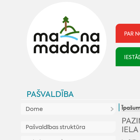
PAR 
IESTĀ
PAŠVALDĪBA
Īpašum
Dome
PAZI
Aktualitātes pašvaldībā
Pašvaldības struktūra
IELA
Plānotās sēdes
Pašvaldība skaidro