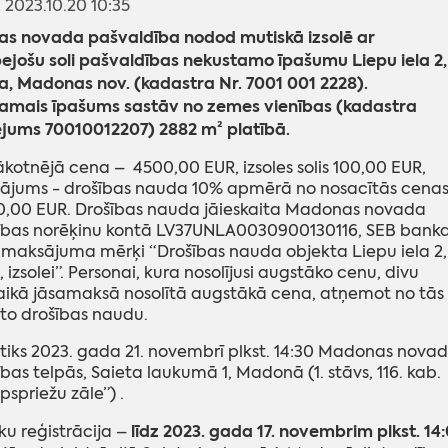
: 2023.10.20 10:35
s novada pašvaldība nodod mutiskā izsolē ar
jošu soli pašvaldības nekustamo īpašumu Liepu iela 2,
, Madonas nov. (kadastra Nr. 7001 001 2228).
amais īpašums sastāv no zemes vienības (kadastra
jums 70010012207) 2882 m² platībā.
sākotnējā cena – 4500,00 EUR, izsoles solis 100,00 EUR,
ājums - drošības nauda 10% apmērā no nosacītās cenas
50,00 EUR. Drošības nauda jāieskaita Madonas novada
ības norēķinu kontā LV37UNLA0030900130116, SEB banka
maksājuma mērķi “Drošības nauda objekta Liepu iela 2,
izsolei”. Personai, kura nosolījusi augstāko cenu, divu
aikā jāsamaksā nosolītā augstākā cena, atņemot no tās
to drošības naudu.
otiks 2023. gada 21. novembrī plkst. 14:30 Madonas nova
bas telpās, Saieta laukumā 1, Madonā (1. stāvs, 116. kab.
spriežu zāle”) .
līdz 2023. gada 17. novembrim plkst. 14
ku reģistrācija –