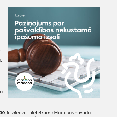
,
,
da
:00
, iesniedzot pieteikumu Madonas novada