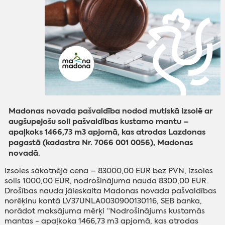
Madonas novada pašvaldība nodod mutiskā izsolē ar
augšupejošu soli pašvaldības kustamo mantu –
apaļkoks 1466,73 m3 apjomā, kas atrodas Lazdonas
pagastā (kadastra Nr. 7066 001 0056), Madonas
novadā.
Izsoles sākotnējā cena – 83000,00 EUR bez PVN, izsoles
solis 1000,00 EUR, nodrošinājuma nauda 8300,00 EUR.
Drošības nauda jāieskaita Madonas novada pašvaldības
norēķinu kontā LV37UNLA0030900130116, SEB banka,
norādot maksājuma mērķi “Nodrošinājums kustamās
mantas - apaļkoka 1466,73 m3 apjomā, kas atrodas