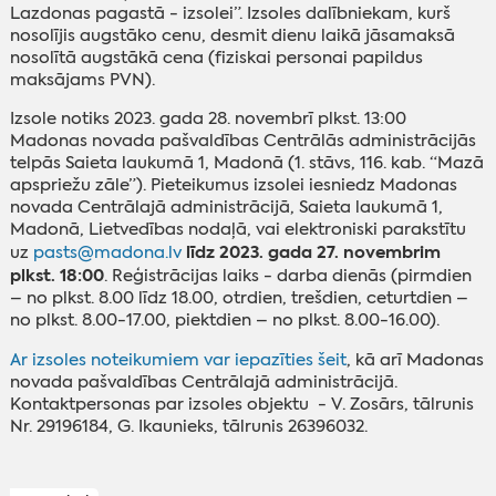
Lazdonas pagastā - izsolei”. Izsoles dalībniekam, kurš
nosolījis augstāko cenu, desmit dienu laikā jāsamaksā
nosolītā augstākā cena (fiziskai personai papildus
maksājams PVN).
Izsole notiks 2023. gada 28. novembrī plkst. 13:00
Madonas novada pašvaldības Centrālās administrācijās
telpās Saieta laukumā 1, Madonā (1. stāvs, 116. kab. “Mazā
apspriežu zāle”). Pieteikumus izsolei iesniedz Madonas
novada Centrālajā administrācijā, Saieta laukumā 1,
Madonā, Lietvedības nodaļā, vai elektroniski parakstītu
līdz 2023. gada 27. novembrim
uz
pasts@madona.lv
plkst. 18:00
. Reģistrācijas laiks - darba dienās (pirmdien
– no plkst. 8.00 līdz 18.00, otrdien, trešdien, ceturtdien –
no plkst. 8.00-17.00, piektdien – no plkst. 8.00-16.00).
Ar izsoles noteikumiem var iepazīties šeit
, kā arī Madonas
novada pašvaldības Centrālajā administrācijā.
Kontaktpersonas par izsoles objektu - V. Zosārs, tālrunis
Nr. 29196184, G. Ikaunieks, tālrunis 26396032.