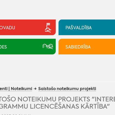
NOVADU
PAŠVALDĪBA
DES
SABIEDRĪBA
nti | Noteikumi
Saistošo noteikumu projekti
TOŠO NOTEIKUMU PROJEKTS "INTERE
GRAMMU LICENCĒŠANAS KĀRTĪBA"