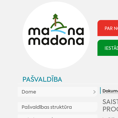
PAR 
IESTĀ
PAŠVALDĪBA
Dokume
Dome
SAIS
Aktualitātes pašvaldībā
Pašvaldības struktūra
PRO
Plānotās sēdes
Pašvaldība skaidro