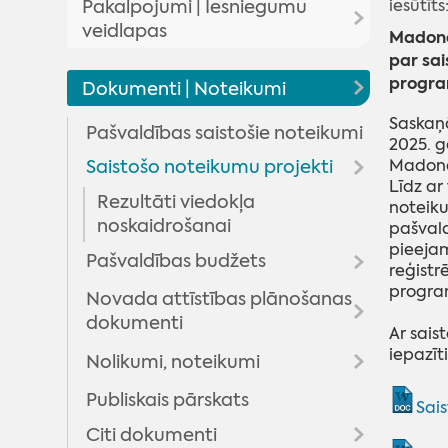
iesūtīts
Pakalpojumi | Iesniegumu
Domes lēmumu un komiteju
veidlapas
Madona
pārskats
par sai
Pakalpojumi
progra
Novada domes priekšsēdētājs
Domes lēmumi
Dokumenti | Noteikumi
Iesniegumu veidlapas
Deputāti
Komitejas sēdes
Saskaņā
Pašvaldības saistošie noteikumi
2025. g
Madonas novada pašvaldības
Domes sēžu audioierakstu
Domes komitejas
Arhīvs
Madona
Saistošo noteikumu projekti
pakalpojumi
arhīvs
Līdz ar
Domes komisijas
Rezultāti viedokļa
noteik
Maksas pakalpojumu
noskaidrošanai
pašvald
cenrādis
pieejam
Pašvaldības budžets
Valsts un pašvaldības vienoto
reģistrē
progra
klientu apkalpošanas centru
Novada attīstības plānošanas
Budžeta informācija
pakalpojumi
dokumenti
Budžeta grozījumi
Ar sais
iepazīti
Nolikumi, noteikumi
Aktualitātes
Madonas novada teritorijas
Publiskais pārskats
Pašvaldības, pagastu un
Sai
plānojums (izstrādes procesā)
apvienību pārvalžu nolikumi
Citi dokumenti