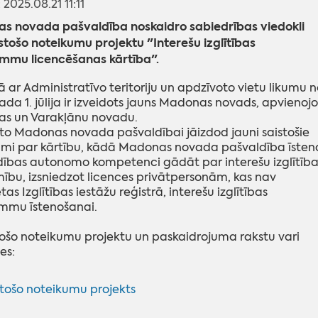
: 2025.08.21 11:11
s novada pašvaldība noskaidro sabiedrības viedokli
stošo noteikumu projektu "Interešu izglītības
mmu licencēšanas kārtība".
 ar Administratīvo teritoriju un apdzīvoto vietu likumu n
ada 1. jūlija ir izveidots jauns Madonas novads, apvienojo
s un Varakļānu novadu.
 to Madonas novada pašvaldībai jāizdod jauni saistošie
umi par kārtību, kādā Madonas novada pašvaldība īsten
ības autonomo kompetenci gādāt par interešu izglītība
ību, izsniedzot licences privātpersonām, kas nav
tas Izglītības iestāžu reģistrā, interešu izglītības
mmu īstenošanai.
tošo noteikumu projektu un paskaidrojuma rakstu vari
es:
stošo noteikumu projekts