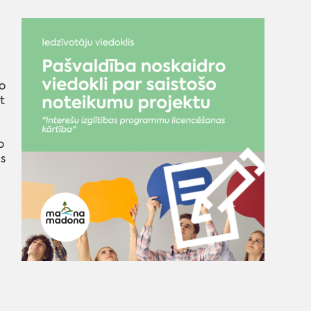
o
t
o
s