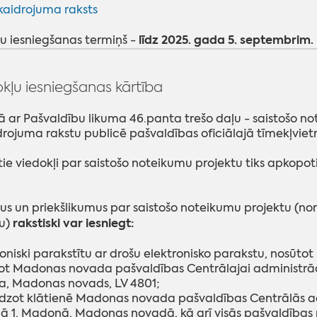
kaidrojuma raksts
līdz 2025. gada 5. septembrim.
u iesniegšanas termiņš -
kļu iesniegšanas kārtība
 ar Pašvaldību likuma 46.panta trešo daļu - saistošo n
rojuma rakstu publicē pašvaldības oficiālajā tīmekļviet
e viedokļi par saistošo noteikumu projektu tiks apkopot
us un priekšlikumus par saistošo noteikumu projektu (no
rakstiski var iesniegt:
tu)
roniski parakstītu ar drošu elektronisko parakstu, nosūtot
ot Madonas novada pašvaldības Centrālajai administrācij
, Madonas novads, LV 4801;
edzot klātienē Madonas novada pašvaldības Centrālās a
ā 1, Madonā, Madonas novadā, kā arī visās pašvaldība