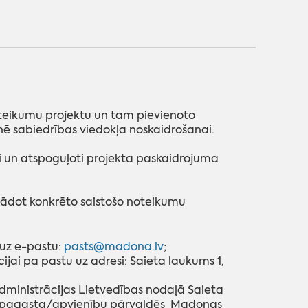
oteikumu projektu un tam pievienoto
nē sabiedrības viedokļa noskaidrošanai.
i un atspoguļoti projekta paskaidrojuma
rādot konkrēto saistošo noteikumu
 uz e-pastu:
pasts@madona.lv
;
ai pa pastu uz adresi: Saieta laukums 1,
dministrācijas Lietvedības nodaļā Saieta
s pagasta/apvienību pārvaldēs Madonas