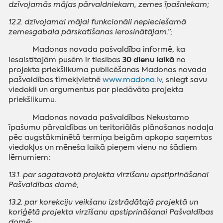
dzīvojamās mājas pārvaldniekam, zemes īpašniekam;
12.2. dzīvojamai mājai funkcionāli nepieciešamā
zemesgabala pārskatīšanas ierosinātājam.”;
Madonas novada pašvaldība informē, ka
30 dienu
laikā
iesaistītajām pusēm ir tiesības
no
projekta priekšlikuma publicēšanas Madonas novada
pašvaldības tīmekļvietnē
www.madona.lv
, sniegt savu
viedokli un argumentus par piedāvāto projekta
priekšlikumu.
Madonas novada pašvaldības Nekustamo
īpašumu pārvaldības un teritoriālās plānošanas nodaļa
pēc augstākminētā termiņa beigām apkopo saņemtos
viedokļus un mēneša laikā pieņem vienu no šādiem
lēmumiem:
13.1. par sagatavotā projekta virzīšanu apstiprināšanai
Pašvaldības domē;
13.2. par korekciju veikšanu izstrādātajā projektā un
koriģētā projekta virzīšanu apstiprināšanai Pašvaldības
domē;