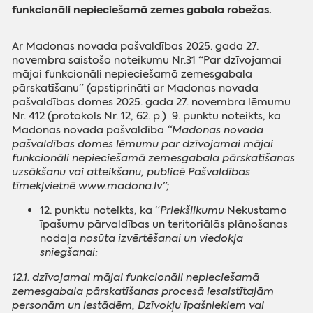
funkcionāli nepieciešamā zemes gabala robežas.
Ar Madonas novada pašvaldības 2025. gada 27.
novembra saistošo noteikumu Nr.31 “Par dzīvojamai
mājai funkcionāli nepieciešamā zemesgabala
pārskatīšanu” (apstiprināti ar Madonas novada
pašvaldības domes 2025. gada 27. novembra lēmumu
Nr. 412 (protokols Nr. 12, 62. p.) 9. punktu noteikts, ka
Madonas novada pašvaldība
“Madonas novada
pašvaldības domes lēmumu par dzīvojamai mājai
funkcionāli nepieciešamā zemesgabala pārskatīšanas
uzsākšanu vai atteikšanu, publicē Pašvaldības
tīmekļvietnē www.madona.lv”;
12. punktu noteikts, ka “
Priekšlikumu
Nekustamo
īpašumu pārvaldības un teritoriālās plānošanas
nodaļa
nosūta izvērtēšanai un viedokļa
sniegšanai:
12.1. dzīvojamai mājai funkcionāli nepieciešamā
zemesgabala pārskatīšanas procesā iesaistītajām
personām un iestādēm, Dzīvokļu īpašniekiem vai