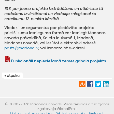
13.3. par jauna projekta izstrādāšanu un atkārtotu tā
nodošanu izvērtēšanai un viedokļa sniegšanai šo
noteikumu 12. punkta kārtībā.
Viedokli un argumentus par piedāvāto projekta
priekšlikumu iesnieguma formā var iesniegt Madonas
novada pašvaldībā, Saieta laukumā 1, Madonā,
Madonas novadā, vai iesūtot elektroniski adresē
pasts@madona.lv
, vai izmantojot e-adresi.
Funkcionāli nepieciešamā zemes gabala projekts
« atpakaļ
© 2008-2026 Madonas novads. Visas tiesības aizsargātas.
Izgatavoja
GlobalPro
»
Datu privātuma politika
·
Sīkdatņu politika
·
Pielāgot