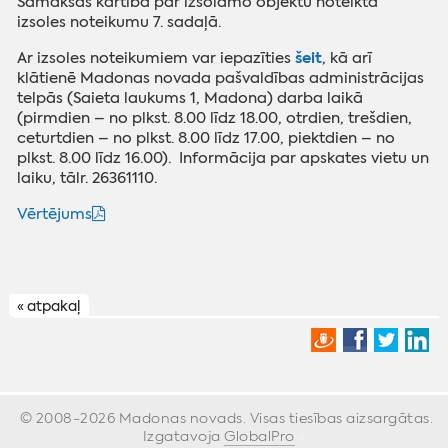
Samaksas kārtība par izsolāmo objektu noteikta
izsoles noteikumu 7. sadaļā.
šeit
Ar izsoles noteikumiem var iepazīties
, kā arī
klātienē Madonas novada pašvaldības administrācijas
telpās (Saieta laukums 1, Madona) darba laikā
(pirmdien – no plkst. 8.00 līdz 18.00, otrdien, trešdien,
ceturtdien – no plkst. 8.00 līdz 17.00, piektdien – no
plkst. 8.00 līdz 16.00). Informācija par apskates vietu un
laiku, tālr. 26361110.
Vērtējums
« atpakaļ
© 2008-2026 Madonas novads. Visas tiesības aizsargātas.
Izgatavoja
GlobalPro
»