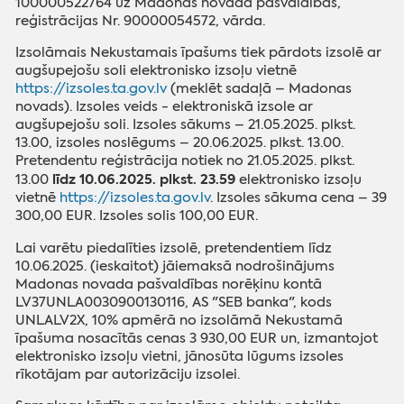
100000522764 uz Madonas novada pašvaldības,
reģistrācijas Nr. 90000054572, vārda.
Izsolāmais Nekustamais īpašums tiek pārdots izsolē ar
augšupejošu soli elektronisko izsoļu vietnē
https://izsoles.ta.gov.lv
(meklēt sadaļā – Madonas
novads). Izsoles veids - elektroniskā izsole ar
augšupejošu soli. Izsoles sākums – 21.05.2025. plkst.
13.00, izsoles noslēgums – 20.06.2025. plkst. 13.00.
Pretendentu reģistrācija notiek no 21.05.2025. plkst.
līdz 10.06.2025. plkst. 23.59
13.00
elektronisko izsoļu
vietnē
https://izsoles.ta.gov.lv
. Izsoles sākuma cena – 39
300,00 EUR. Izsoles solis 100,00 EUR.
Lai varētu piedalīties izsolē, pretendentiem līdz
10.06.2025. (ieskaitot) jāiemaksā nodrošinājums
Madonas novada pašvaldības norēķinu kontā
LV37UNLA0030900130116, AS "SEB banka", kods
UNLALV2X, 10% apmērā no izsolāmā Nekustamā
īpašuma nosacītās cenas 3 930,00 EUR un, izmantojot
elektronisko izsoļu vietni, jānosūta lūgums izsoles
rīkotājam par autorizāciju izsolei.