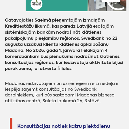
Gatavojoties Saeimā pieņemtajām izmaiņām
Kredītiestāžu likumā, kas paredz Latvijā esošajām
sistēmiskajām bankām nodrošināt klātienes
pakalpojumu pieejamību reģionos, Swedbank no 22.
augusta uzsākusi klientu klātienes apkalpošanu
Madonā. No 2026. gada 1. janvāra lielākajām 4
komercbankām būs pienākums nodrošināt klātienes
konsultācijas reģionos, kur iedzīvotāju aktivitāte bijusi
pārāk zema, lai atvērtu filiāles.
Madonas iedzīvotājiem un uzņēmējiem reizi nedēļā ir
iespēja saņemt konsultācijas no Swedbank
darbiniekiem, kuri būs sastopami Madonas biznesa
attīstības centrā, Saieta laukumā 2A, 3.stāvā.
Konsultācijas notiek katru piektdienu