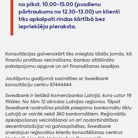
no plkst. 10.00-15.00 (pusdienu
pārtraukums no 12.30-13.00) un klienti
tiks apkalpoti rindas kārtībā bez
iepriekšēja pieraksta.
Konsultācijas galvenokārt tiks sniegtas tādās jomās, kā
finanšu pratības veicināšana, bankas attālināto
pakalpojumu apguve un arī finansēšanas iespējas.
Jautājumu gadījumā sazināties ar Swedbank
konsultāciju centru 67444444.
Swedbank ir lielākā komercbanka Latvijā, kura uztur 19
filiāles. No tām 12 atrodas Latvijas reģionos. Tāpat
Swedbank nodrošina plašāk pieejamo bankomātu tīklu
Latvijā ar vairāk nekā 360 bankomātiem. Reģionālās
apkalpošanas veicināšanai un arī nodarbinātības
decentralizācijai no galvaspilsētas, Swedbank
izveidojusi reģionālos klientu konsultēšanas centrus