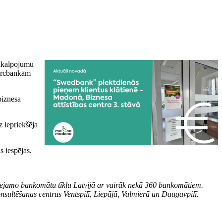
pakalpojumu
mercbankām
biznesa
z iepriekšēja
s iespējas.
ieejamo bankomātu tīklu Latvijā ar vairāk nekā 360 bankomātiem.
nsultēšanas centrus Ventspilī, Liepājā, Valmierā un Daugavpilī.