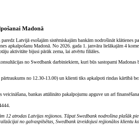
kalpošanai Madonā
 paredz Latvijā esošajām sistēmiskajām bankām nodrošināt klātienes 
tienes apkalpošanu Madonā. No 2026. gada 1. janvāra lielākajām 4 ko
ju aktivitāte bijusi pārāk zema, lai atvērtu filiāles.
 konsultācijas no Swedbank darbiniekiem, kuri būs sastopami Madonas 
pārtraukums no 12.30-13.00) un klienti tiks apkalpoti rindas kārtībā be
as veicināšana, bankas attālināto pakalpojumu apguve un arī finansēšana
4444.
 tām 12 atrodas Latvijas reģionos. Tāpat Swedbank nodrošina plašāk p
izācijai no galvaspilsētas, Swedbank izveidojusi reģionālos klientu ko