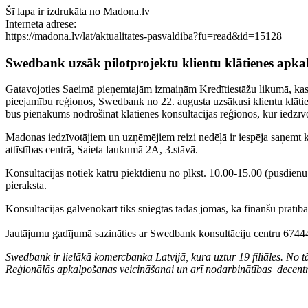
Šī lapa ir izdrukāta no Madona.lv
Interneta adrese:
https://madona.lv/lat/aktualitates-pasvaldiba?fu=read&id=15128
Swedbank uzsāk pilotprojektu klientu klātienes ap
Gatavojoties Saeimā pieņemtajām izmaiņām Kredītiestāžu likumā, kas
pieejamību reģionos, Swedbank no 22. augusta uzsākusi klientu klā
būs pienākums nodrošināt klātienes konsultācijas reģionos, kur iedzīvotā
Madonas iedzīvotājiem un uzņēmējiem reizi nedēļā ir iespēja saņemt
attīstības centrā, Saieta laukumā 2A, 3.stāvā.
Konsultācijas notiek katru piektdienu no plkst. 10.00-15.00 (pusdienu 
pieraksta.
Konsultācijas galvenokārt tiks sniegtas tādās jomās, kā finanšu pratīb
Jautājumu gadījumā sazināties ar Swedbank konsultāciju centru 6744
Swedbank ir lielākā komercbanka Latvijā, kura uztur 19 filiāles. No
Reģionālās apkalpošanas veicināšanai un arī nodarbinātības decentral