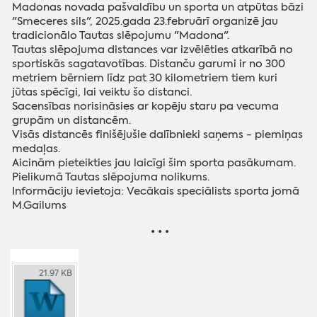
Madonas novada pašvaldību un sporta un atpūtas bāzi
"Smeceres sils", 2025.gada 23.februārī organizē jau
tradicionālo Tautas slēpojumu "Madona".
Tautas slēpojuma distances var izvēlēties atkarībā no
sportiskās sagatavotības. Distanču garumi ir no 300
metriem bērniem līdz pat 30 kilometriem tiem kuri
jūtas spēcīgi, lai veiktu šo distanci.
Sacensības norisināsies ar kopēju staru pa vecuma
grupām un distancēm.
Visās distancēs finišējušie dalībnieki saņems - piemiņas
medaļas.
Aicinām pieteikties jau laicīgi šim sporta pasākumam.
Pielikumā Tautas slēpojuma nolikums.
Informāciju ievietoja: Vecākais speciālists sporta jomā
M.Gailums
• • •
21.97 KB