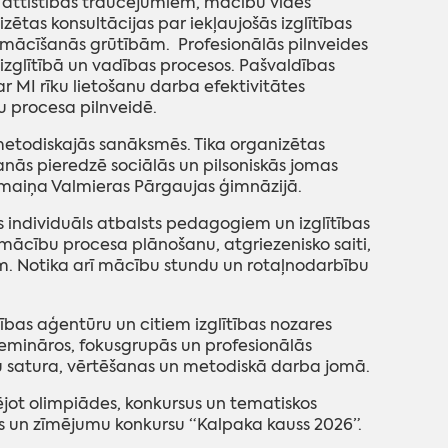
 attīstības traucējumiem, mācību vides
tas konsultācijas par iekļaujošās izglītības
ācīšanās grūtībām. Profesionālās pilnveides
 izglītībā un vadības procesos. Pašvaldības
r MI rīku lietošanu darba efektivitātes
u procesa pilnveidē.
metodiskajās sanāksmēs. Tika organizētas
nās pieredzē sociālās un pilsoniskās jomas
maiņa Valmieras Pārgaujas ģimnāzijā.
 individuāls atbalsts pedagogiem un izglītības
 mācību procesa plānošanu, atgriezenisko saiti,
em. Notika arī mācību stundu un rotaļnodarbību
tības aģentūru un citiem izglītības nozares
semināros, fokusgrupās un profesionālās
 satura, vērtēšanas un metodiskā darba jomā.
ējot olimpiādes, konkursus un tematiskos
s un zīmējumu konkursu “Kalpaka kauss 2026”.