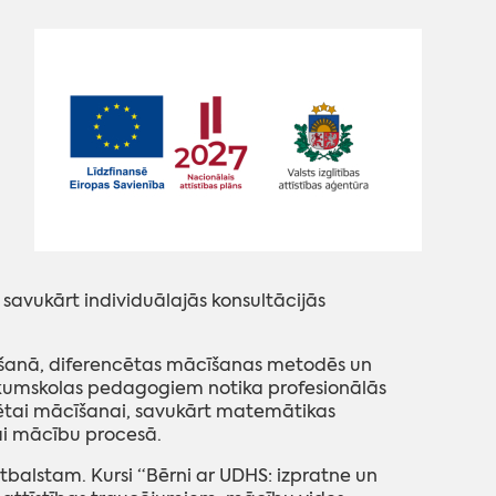
 savukārt individuālajās konsultācijās
tīšanā, diferencētas mācīšanas metodēs un
ākumskolas pedagogiem notika profesionālās
cētai mācīšanai, savukārt matemātikas
ai mācību procesā.
balstam. Kursi “Bērni ar UDHS: izpratne un