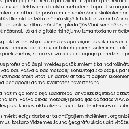
s” pedagogiem sniedza padziļinātu izpratni par neirālās
šanu un efektīvām atbalsta metodēm. Tāpat tika organizē
umiem un atbalsta pasākumu piemērošanu skolēniem ar m
ātēs tika aktualizēta arī mākslīgā intelekta izmantošana
i un skolu vadības pārstāvji piedalījās VIAA semināros pa
ināšanai, kā arī digitālo risinājumu izmantošanu mācīb
i aktīvi iesaistījās pieredzes apmaiņas pasākumos un 
ās sarunas par darbu ar talantīgajiem skolēniem, dalīša
 priekšmetos, kā arī svešvalodu pedagogu pieredzes ap
us profesionālās pilnveides pasākumiem tika nodrošināts
 vadībai. Pašvaldības metodiķi konsultēja skolotājus par
stundas efektivitāti un darbu ar talantīgajiem skolēni
na pedagogu darba kvalitātes novērtēšanai.
ā nozīmīga loma bija sadarbībai ar Valsts izglītības attīs
onāļiem. Pašvaldības metodiķi piedalījās dažādos VIAA 
des pasākumos, aktualizējot jaunākās tendences mācību
s mērķtiecīgs darbs ar talantīgajiem skolēniem, organiz
us, tostarp Vidzemes Jauno ģeogrāfu skolas aktivitāte