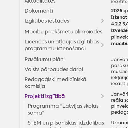
Aktualitātes
iesūtīts
Jauniešu centri
2026.g
Dokumenti
Multifunkcionālie centri
īstenot
Izglītības iestādes
4.2.2.
Jaunatnes lietu komisija
izveide
Mācību priekšmetu olimpiādes
Vispārizglītojošās skolas
Madonas novada jauniešu
pilnvei
Licences un atļaujas izglītības
Pirmsskolas izglītības iestādes
dome
mācību 
programmu īstenošanai
Interešu un profesionālās
EURODESK
ievirzes izglītības iestādes
Pasākumu plāni
Interešu izglītība
Janvārī
Brīvprātīgais darbs
pasāku
Valsts pārbaudes darbi
Neformālā izglītība
Projekti
mūsdie
iekļauj
Pedagoģiski medicīniskā
Pedagogu profesionālā
Nometnes
Projekts "Kontakts"
iesaistī
komisija
pilnveide
Projekts "Proti un dari 2.0"
Janvārī
Projekti izglītībā
reāla s
"Digitālā darba ar jaunatni
Programma "Latvijas skolas
pilnvei
sistēmas attīstība
pedagog
soma"
pašvaldībās"
STEM un pilsoniskās līdzdalības
Uzmanīb
Realizētie projekti