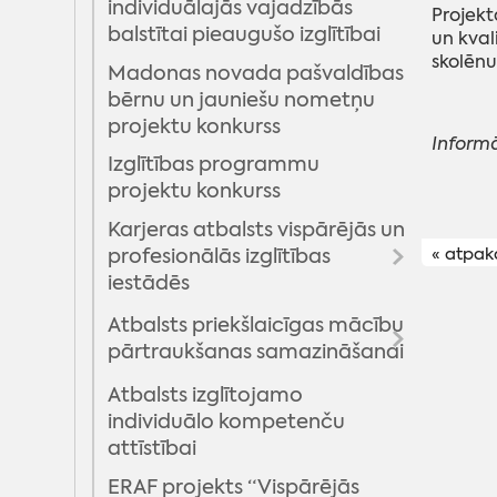
individuālajās vajadzībās
Projekt
balstītai pieaugušo izglītībai
un kval
skolēnu
Madonas novada pašvaldības
bērnu un jauniešu nometņu
projektu konkurss
Informā
Izglītības programmu
projektu konkurss
Karjeras atbalsts vispārējās un
« atpak
profesionālās izglītības
iestādēs
Atbalsts priekšlaicīgas mācību
Karjeras atbalsta pasākumi
pārtraukšanas samazināšanai
2022
Karjeras atbalsta pasākumi
Atbalsts izglītojamo
Jaunatnes iniciatīvu
2021
individuālo kompetenču
projektu konkurss
attīstībai
(PuMPuRS) - 2019
Karjeras atbalsta pasākumi
2020
ERAF projekts “Vispārējās
Projekts "MĒS ESAM STIPRI!"
Jaunatnes iniciatīvu