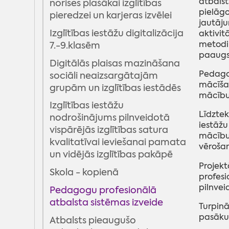
atbalst
norises plašākai izglītības
pielāgo
pieredzei un karjeras izvēlei
Jauniešu projekts "DZĪVO""
jautāj
Izglītības iestāžu digitalizācija
Projekts "Labbūtības
aktivit
metodiķ
7.-9.klasēm
ceļakartes aktivitāšu
paaugst
īstenošana Madonas
Digitālās plaisas mazināšana
novadā”
Pedagog
sociāli neaizsargātajām
mācīšan
grupām un izglītības iestādēs
Projekts "Jaunatnes
mācību
darbinieku kapacitātes
Izglītības iestāžu
stiprināšana, attīstot
Līdztek
nodrošinājums pilnveidotā
digitālā un mobilā /ielu
iestāžu
vispārējās izglītības satura
mācību 
darba ar jaunatni sistēmu
kvalitatīvai ieviešanai pamata
vēroša
Madonas novadā"
un vidējās izglītības pakāpē
Projekt
Projekts "Kopā darām"
Skola - kopienā
profesi
Projekts "Kaļam plānus"
pilnvei
Pedagogu profesionālā
atbalsta sistēmas izveide
Turpinā
pasākum
Atbalsts pieaugušo