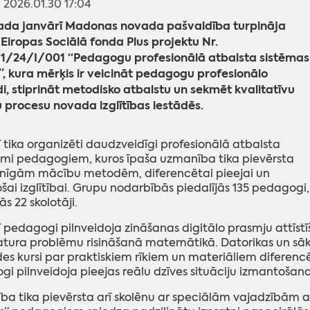
: 2026.01.30 17:04
ada janvārī Madonas novada pašvaldība turpināja
 Eiropas Sociālā fonda Plus projektu Nr.
3/1/24/I/001 “Pedagogu profesionālā atbalsta sistēmas
”, kura mērķis ir veicināt pedagogu profesionālo
di, stiprināt metodisko atbalstu un sekmēt kvalitatīvu
procesu novada izglītības iestādēs.
 tika organizēti daudzveidīgi profesionālā atbalsta
mi pedagogiem, kuros īpaša uzmanība tika pievērsta
nīgām mācību metodēm, diferencētai pieejai un
ošai izglītībai. Grupu nodarbībās piedalījās 135 pedagogi,
jās 22 skolotāji.
 pedagogi pilnveidoja zināšanas digitālo prasmju attīs
atura problēmu risināšanā matemātikā. Datorikas un s
des kursi par praktiskiem rīkiem un materiāliem diferen
i pilnveidoja pieejas reālu dzīves situāciju izmantošan
a tika pievērsta arī skolēnu ar speciālām vajadzībām at