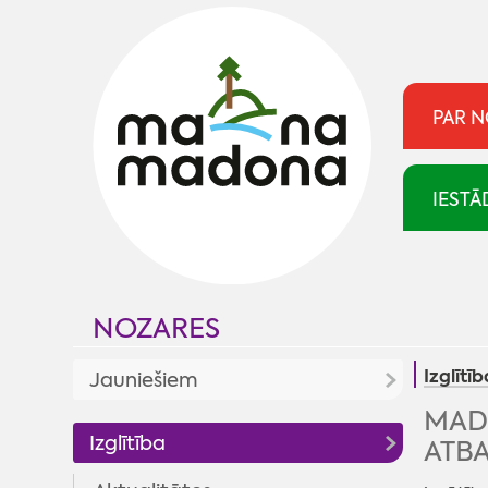
PAR 
IESTĀ
NOZARES
Izglītīb
Jauniešiem
MAD
Jaunumi
Izglītība
ATB
Jaunatnes politika