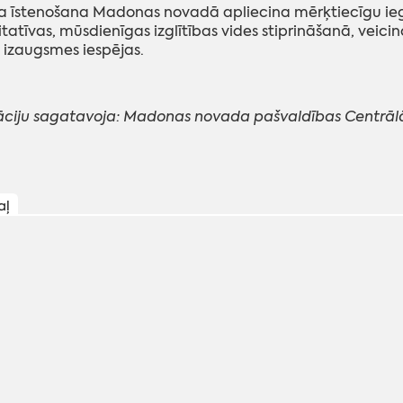
a īstenošana Madonas novadā apliecina mērķtiecīgu ieg
itatīvas, mūsdienīgas izglītības vides stiprināšanā, ve
 izaugsmes iespējas.
ciju sagatavoja: Madonas novada pašvaldības Centrālās
aļ