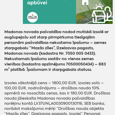
Madonas novada pašvaldība nodod mutiskā izsolē ar
augšupejošu soli starp pirmpirkuma tiesīgajām
personām pašvaldības nekustamo īpašumu – zemes
starpgabalu “Mazās zīles”, Dzelzavas pagasts,
Madonas novads (kadastra Nr. 7050 005 0433).
Nekustamais īpašums sastāv no vienas zemes
vienības (kadastra apzīmējums 70500050434) – 883
m² platībā. Īpašumam ir starpgabala statuss.
Izsoles sākotnējā cena – 1800,00 EUR, izsoles solis –
100,00 EUR, nodrošinājums – drošības nauda 10%
apmērā no nosacītās cenas, kas ir 180,00 EUR. Drošības
nauda jāieskaita Madonas novada pašvaldības
norēķinu kontā LV37UNLA0030900130116, SEB banka,
norādot maksājuma mērķi “Drošības nauda objekta
“Mazās zīles”, Dzelzavas pagasts, izsolei”. Personai,