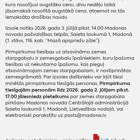
kura nosolījusi augstāko cenu, divu nedēļu laikā
jāsamaksā nosolītā augstākā cena, atņemot no tās
iemaksāto drošības naudu.
Izsole notiks 2026. gada 3. jūlijā plkst. 14.00 Madonas
novada pašvaldības telpās, Saieta laukumā 1, Madonā
(1. stāvs, 116. kab. “Mazā apspriežu zāle”).
Pirmpirkuma tiesības uz atsavināmo zemes
starpgabalu ir zemesgabalu īpašniekiem, kuru īpašuma
tiesības uz nekustamo īpašumu, kas pieguļ
atsavināmajam zemes starpgabalam, ir nostiprinātas
zemesgrāmatā. Par izsoles dalībnieku var kļūt tikai
Pirmpirkuma
minētās pirmpirkuma tiesīgās personas.
tiesīgajām personām līdz 2026. gada 2. jūlijam plkst.
17.00 jāiesniedz pieteikums
par zemes starpgabala
pirkšanu Madonas novada Centrālajā administrācijā
Saieta laukumā 1, Madonā, Lietvedības nodaļā, vai
elektroniski parakstītu uz pasts@madona.lv.