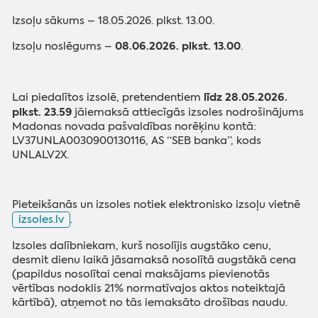
Izsoļu sākums – 18.05.2026. plkst. 13.00.
08.06.2026. plkst. 13.00
Izsoļu noslēgums –
.
līdz 28.05.2026.
Lai piedalītos izsolē, pretendentiem
plkst. 23.59
jāiemaksā attiecīgās izsoles nodrošinājums
Madonas novada pašvaldības norēķinu kontā:
LV37UNLA0030900130116, AS “SEB banka”, kods
UNLALV2X.
Pieteikšanās un izsoles notiek elektronisko izsoļu vietnē
izsoles.lv
.
Izsoles dalībniekam, kurš nosolījis augstāko cenu,
desmit dienu laikā jāsamaksā nosolītā augstākā cena
(papildus nosolītai cenai maksājams pievienotās
vērtības nodoklis 21% normatīvajos aktos noteiktajā
kārtībā), atņemot no tās iemaksāto drošības naudu.