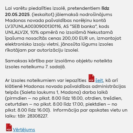
līdz
Lai varētu piedalīties izsolē, pretendentiem
20.05.2025
. (ieskaitot) jāiemaksā nodrošinājums
Madonas novada pašvaldības norēķinu kontā
LV37UNLA0030900130116, AS "SEB banka", kods
UNLALV2X, 10% apmērā no izsolāmā Nekustamā
īpašuma nosacītās cenas 200,00 EUR un, izmantojot
elektronisko izsoļu vietni, jānosūta lūgums izsoles
rīkotājam par autorizāciju izsolei.
Samaksas kārtība par izsolāmo objektu noteikta
izsoles noteikumu 7. sadaļā.
Ar izsoles noteikumiem var iepazīties
šeit
, kā arī
klātienē Madonas novada pašvaldības administrācijas
telpās (Saieta laukums 1, Madona) darba laikā
(pirmdien – no plkst. 8.00 līdz 18.00, otrdien, trešdien,
ceturtdien – no plkst. 8.00 līdz 17.00, piektdien – no
plkst. 8.00 līdz 16.00). Informācija par apskates vietu un
laiku: tālr. 28308227.
Vērtējums