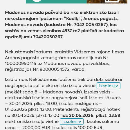
Madonas novada pašvaldība rīko elektronisko izsoli
nekustamajam īpašumam “Kadiķi”, Aronas pagasts,
Madonas novads (kadastra Nr. 7042 005 0267), kas
sastāv no zemes vienības 4937 m2 platībā ar kadastra
apzīmējumu 70420050267.
Nekustamais īpašums ierakstīts Vidzemes rajona tiesas
Aronas pagasta zemesgrāmatas nodalījumā Nr.
100000950415 uz Madonas novada pašvaldības,
reģistrācijas Nr. 90000054572, vārda.
Izsolāmais Nekustamais īpašums tiek pārdots izsolē ar
augšupejošu soli elektronisko izsoļu vietnē
izsoles.lv
(meklēt sadaļā – Madonas novads). Izsoles veids -
elektroniskā izsole ar augšupejošu soli. Izsoles sākums
– 30.04.2026. plkst. 13.00, izsoles noslēgums –
01.06.2026 plkst. 13.00. Pretendentu reģistrācija notiek
līdz 20.05.2026. plkst. 23.59
no 30.04.2026. plkst. 13.00
elektronisko izsoļu vietnē
izsoles.lv
. Izsoles sākuma
cena – 2000,00 EUR. Izsoles solis 100,00 EUR.