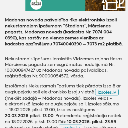
Madonas novada pašvaldība rīko elektronisko izsoli
nekustamajam īpašumam “Stadions”, Mārcienas
pagasts, Madonas novads (kadastra Nr. 7074 004
0390), kas sastāv no vienas zemes vienības ar
kadastra apzīmējumu 70740040390 – 7073 m2 platībā.
Nekustamais īpašums ierakstīts Vidzemes rajona tiesas
Mārcienas pagasta zemesgrāmatas nodalījumā Nr.
100000947427 uz Madonas novada pašvaldības,
reģistrācijas Nr. 90000054572, vārda.
Izsolāmais Nekustamais īpašums tiek pārdots izsolē ar
augšupejošu soli elektronisko izsoļu vietnē
izsoles.lv
(meklēt sadaļā – Madonas novads). Izsoles veids -
elektroniskā izsole ar augšupejošu soli. Izsoles sākums
– 18.02.2026. plkst. 13.00, izsoles noslēgums –
20.03.2026 plkst. 13.00
. Pretendentu reģistrācija notiek
līdz 10.03.2026. plkst. 23.59
no 18.02.2026. plkst. 13.00
elektronisko izsoļu vietnē
izsoles.lv
. Izsoles sākuma