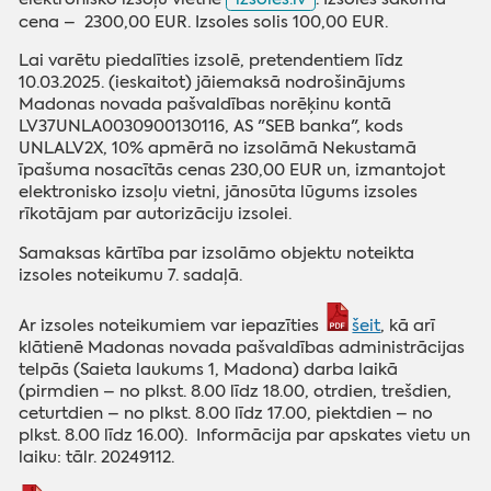
cena – 2300,00 EUR. Izsoles solis 100,00 EUR.
Lai varētu piedalīties izsolē, pretendentiem līdz
10.03.2025. (ieskaitot) jāiemaksā nodrošinājums
Madonas novada pašvaldības norēķinu kontā
LV37UNLA0030900130116, AS "SEB banka", kods
UNLALV2X, 10% apmērā no izsolāmā Nekustamā
īpašuma nosacītās cenas 230,00 EUR un, izmantojot
elektronisko izsoļu vietni, jānosūta lūgums izsoles
rīkotājam par autorizāciju izsolei.
Samaksas kārtība par izsolāmo objektu noteikta
izsoles noteikumu 7. sadaļā.
Ar izsoles noteikumiem var iepazīties
šeit
, kā arī
klātienē Madonas novada pašvaldības administrācijas
telpās (Saieta laukums 1, Madona) darba laikā
(pirmdien – no plkst. 8.00 līdz 18.00, otrdien, trešdien,
ceturtdien – no plkst. 8.00 līdz 17.00, piektdien – no
plkst. 8.00 līdz 16.00). Informācija par apskates vietu un
laiku: tālr. 20249112.