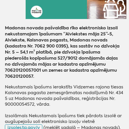
Madonas novada pašvaldība rīko elektronisko izsoli
nekustamajam īpašumam “Aiviekstes māja 25”-5,
Aiviekste, Kalsnavas pagasts, Madonas novads
(kadastra Nr. 7062 900 0395), kas sastāv no dzīvokļa
Nr. 5 – 54,1 m² platībā, pie dzīvokļa īpašuma
piederošās kopīpašuma 527/9012 domājamās daļas
no dzīvojamās mājas ar kadastra apzīmējumu
70620120057001 un zemes ar kadastra apzīmējumu
70620120057.
Nekustamais īpašums ierakstīts Vidzemes rajona tiesas
Kalsnavas pagasta zemesgrāmatas nodalījumā Nr. 434
5 uz Madonas novada pašvaldības, reģistrācijas Nr.
90000054572, vārda.
Izsolāmais Nekustamais īpašums tiek pārdots izsolē ar
augšupejošu soli elektronisko izsoļu vietnē
izsoles.ta.gov.lv
(meklēt sadaļā – Madonas novads).