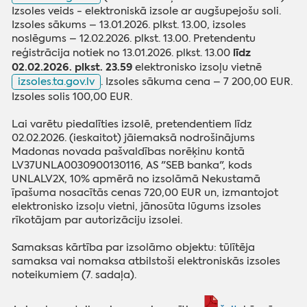
Izsoles veids - elektroniskā izsole ar augšupejošu soli.
Izsoles sākums – 13.01.2026. plkst. 13.00, izsoles
noslēgums – 12.02.2026. plkst. 13.00. Pretendentu
līdz
reģistrācija notiek no 13.01.2026. plkst. 13.00
02.02.2026. plkst. 23.59
elektronisko izsoļu vietnē
izsoles.ta.gov.lv
. Izsoles sākuma cena – 7 200,00 EUR.
Izsoles solis 100,00 EUR.
Lai varētu piedalīties izsolē, pretendentiem līdz
02.02.2026. (ieskaitot) jāiemaksā nodrošinājums
Madonas novada pašvaldības norēķinu kontā
LV37UNLA0030900130116, AS "SEB banka", kods
UNLALV2X, 10% apmērā no izsolāmā Nekustamā
īpašuma nosacītās cenas 720,00 EUR un, izmantojot
elektronisko izsoļu vietni, jānosūta lūgums izsoles
rīkotājam par autorizāciju izsolei.
Samaksas kārtība par izsolāmo objektu: tūlītēja
samaksa vai nomaksa atbilstoši elektroniskās izsoles
noteikumiem (7. sadaļa).