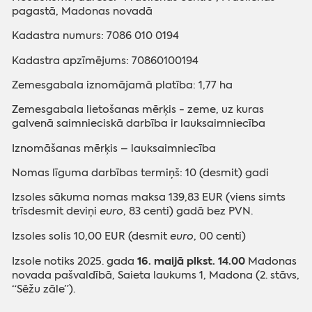
pagastā, Madonas novadā
Kadastra numurs: 7086 010 0194
Kadastra apzīmējums: 70860100194
Zemesgabala iznomājamā platība: 1,77 ha
Zemesgabala lietošanas mērķis - zeme, uz kuras
galvenā saimnieciskā darbība ir lauksaimniecība
Iznomāšanas mērķis – lauksaimniecība
Nomas līguma darbības termiņš: 10 (desmit) gadi
Izsoles sākuma nomas maksa 139,83 EUR (viens simts
trīsdesmit deviņi
euro
, 83 centi) gadā bez PVN.
Izsoles solis 10,00 EUR (desmit
euro
, 00 centi)
16. maijā plkst. 14.00
Izsole notiks 2025. gada
Madonas
novada pašvaldībā, Saieta laukums 1, Madona (2. stāvs,
“Sēžu zāle”).