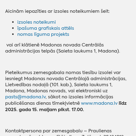
Aicinām iepazīties ar izsoles noteikumiem šeit:
izsoles noteikumi
īpašuma grafiskais attēls
nomas līguma projekts
vai arī klātienē Madonas novada Centrālās
administrācijas telpās (Saieta laukums 1, Madona).
Pieteikumus zemesgabala nomas tiesību izsolei var
iesniegt Madonas novada Centrālajā administrācijas,
Lietvedības nodaļā (101. kab.), Saieta laukums 1,
Madona, Madonas novads, vai elektroniski uz
pasts@madona.lv
,
sākot no izsoles informācijas
līdz
publicēšanas dienas tīmekļvietnē
www.madona.lv
2025. gada 15. maijam plkst. 17.00.
Kontaktpersona par zemesgabalu – Praulienas