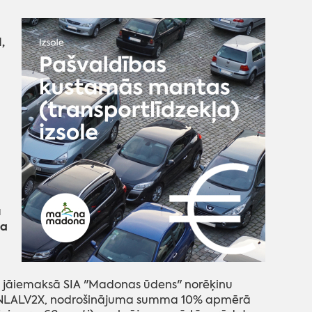
,
ā
da
jāiemaksā SIA "Madonas ūdens" norēķinu
UNLALV2X, nodrošinājuma summa 10% apmērā