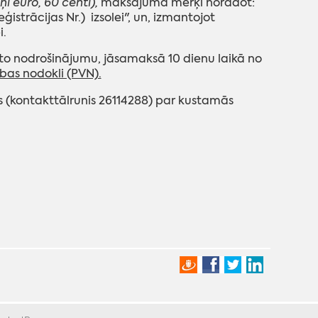
ņi euro, 60 centi),
maksājuma mērķī norādot:
strācijas Nr.) izsolei", un, izmantojot
i.
o nodrošinājumu, jāsamaksā 10 dienu laikā no
bas nodokli (PVN).
s (kontakttālrunis 26114288) par kustamās