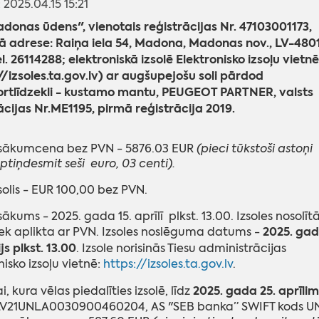
: 2025.04.15 15:21
donas ūdens", vienotais reģistrācijas Nr. 47103001173,
kā adrese: Raiņa iela 54, Madona, Madonas nov., LV-4801
l. 26114288; elektroniskā izsolē Elektronisko izsoļu vietnē
//izsoles.ta.gov.lv) ar augšupejošu soli pārdod
ortlīdzekli - kustamo mantu, PEUGEOT PARTNER, valsts
ācijas Nr.ME1195, pirmā reģistrācija 2019.
s sākumcena bez PVN - 5876.03 EUR
(pieci tūkstoši astoņi
eptiņdesmit seši euro, 03 centi).
 solis - EUR 100,00 bez PVN.
sākums - 2025. gada 15. aprīlī plkst. 13.00. Izsoles nosolīt
2025. ga
ek aplikta ar PVN. Izsoles noslēguma datums -
js plkst. 13.00
. Izsole norisinās Tiesu administrācijas
nisko izsoļu vietnē:
https://izsoles.ta.gov.lv
.
2025. gada 25. aprīlim
, kura vēlas piedalīties izsolē, līdz
LV21UNLA0030900460204, AS "SEB banka” SWIFT kods 