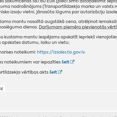
oles sākumcenas 587.60 EUR
(pieci simti astoņdesmit septi
kuma nodrošinājums (Transportlīdzekļa marka un valsts reģi
nisko izsoļu vietni, jānosūta lūgums par autorizāciju izsole
tamo mantu nosolītā augstākā cena, atrēķinot iemaksāt
 noslēguma dienas.
Darījumam piemēro pievienotās vērtī
o kustamo mantu iespējams apskatīt iepriekš vienojotie
apskates datumu, laiku un vietu;
 norises noteikumi:
https://izsoles.ta.gov.lv
.
šeit
les noteikumiem var iepazīties
šeit
rtlīdzekļa vērtības akts
aļ