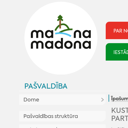
PAR 
IESTĀ
PAŠVALDĪBA
Īpašum
Dome
KUS
Aktualitātes pašvaldībā
Pašvaldības struktūra
PART
Plānotās sēdes
Pašvaldība skaidro