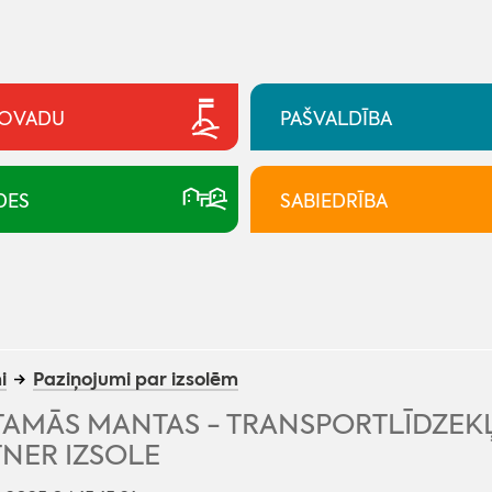
NOVADU
PAŠVALDĪBA
DES
SABIEDRĪBA
i
Paziņojumi par izsolēm
TAMĀS MANTAS - TRANSPORTLĪDZEK
NER IZSOLE