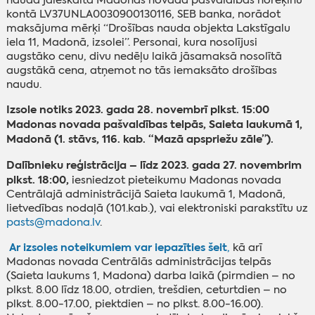
nauda jāieskaita Madonas novada pašvaldības norēķinu
kontā LV37UNLA0030900130116, SEB banka, norādot
maksājuma mērķi “Drošības nauda objekta Lakstīgalu
iela 11, Madonā, izsolei”. Personai, kura nosolījusi
augstāko cenu, divu nedēļu laikā jāsamaksā nosolītā
augstākā cena, atņemot no tās iemaksāto drošības
naudu.
Izsole notiks 2023. gada 28. novembrī plkst. 15:00
Madonas novada pašvaldības telpās, Saieta laukumā 1,
Madonā (1. stāvs, 116. kab. “Mazā apspriežu zāle”).
Dalībnieku reģistrācija – līdz 2023. gada 27. novembrim
plkst. 18:00,
iesniedzot pieteikumu Madonas novada
Centrālajā administrācijā Saieta laukumā 1, Madonā,
lietvedības nodaļā (101.kab.), vai elektroniski parakstītu uz
pasts@madona.lv
.
Ar izsoles noteikumiem var iepazīties šeit
,
kā arī
Madonas novada Centrālās administrācijas telpās
(Saieta laukums 1, Madona) darba laikā (pirmdien – no
plkst. 8.00 līdz 18.00, otrdien, trešdien, ceturtdien – no
plkst. 8.00-17.00, piektdien – no plkst. 8.00-16.00).