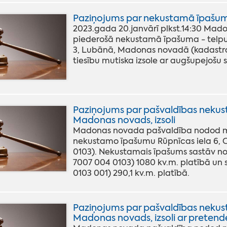
Paziņojums par nekustamā īpašuma
2023.gada 20.janvārī plkst.14:30 Mad
piederošā nekustamā īpašuma - telpu 
3, Lubānā, Madonas novadā (kadastra
tiesību mutiska izsole ar augšupejošu so
Paziņojums par pašvaldības nekus
Madonas novads, izsoli
Madonas novada pašvaldība nodod mut
nekustamo īpašumu Rūpnīcas iela 6, C
0103). Nekustamais īpašums sastāv n
7007 004 0103) 1080 kv.m. platībā un
0103 001) 290,1 kv.m. platībā.
Paziņojums par pašvaldības nekus
Madonas novads, izsoli ar pretende