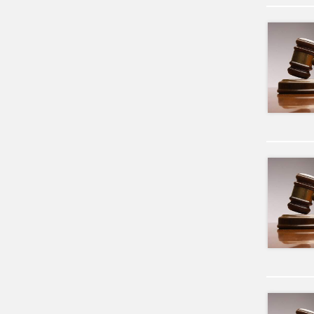
īpašuma "Lejas Ruļļi"
Lazdonas pagasts, Madonas
novads
Lokālplānojums Saules ielā
63 D, Madonā un Madonas
pilsētas daļai starp Saules
ielu un Gaujas ielu