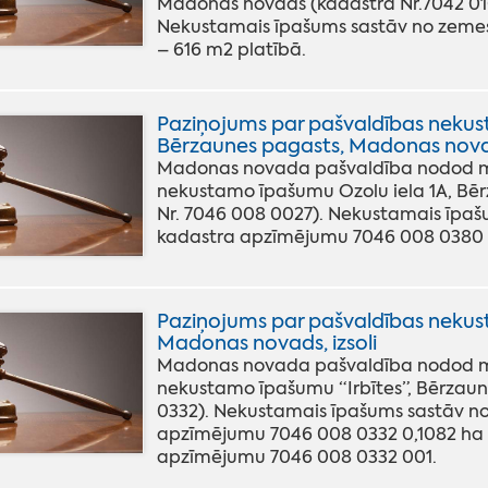
Madonas novads (kadastra Nr.7042 010
Nekustamais īpašums sastāv no zemes
– 616 m2 platībā.
Paziņojums par pašvaldības nekus
Bērzaunes pagasts, Madonas novads
Madonas novada pašvaldība nodod mut
nekustamo īpašumu Ozolu iela 1A, Bēr
Nr. 7046 008 0027). Nekustamais īpaš
kadastra apzīmējumu 7046 008 0380 0
Paziņojums par pašvaldības nekus
Madonas novads, izsoli
Madonas novada pašvaldība nodod mut
nekustamo īpašumu “Irbītes”, Bērzaun
0332). Nekustamais īpašums sastāv no
apzīmējumu 7046 008 0332 0,1082 ha 
apzīmējumu 7046 008 0332 001.