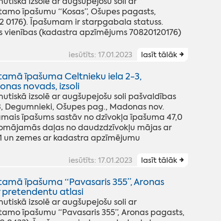
skā izsolē ar augšupejošu soli ar
stamo īpašumu “Kosas”, Ošupes pagasts,
 0176). Īpašumam ir starpgabala statuss.
 vienības (kadastra apzīmējums 70820120176)
iesūtīts: 17.01.2023
lasīt tālāk
tamā īpašuma Celtnieku iela 2-3,
nas novads, izsoli
iskā izsolē ar augšupejošu soli pašvaldības
3, Degumnieki, Ošupes pag., Madonas nov.
amais īpašums sastāv no dzīvokļa īpašuma 47,0
domājamās daļas no daudzdzīvokļu mājas ar
 un zemes ar kadastra apzīmējumu
iesūtīts: 17.01.2023
lasīt tālāk
tamā īpašuma “Pavasaris 355”, Aronas
 pretendentu atlasi
skā izsolē ar augšupejošu soli ar
tamo īpašumu “Pavasaris 355”, Aronas pagasts,