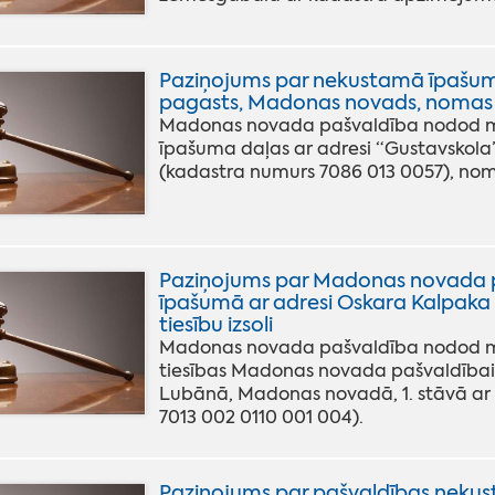
Paziņojums par nekustamā īpašuma 
pagasts, Madonas novads, nomas ti
Madonas novada pašvaldība nodod mut
īpašuma daļas ar adresi “Gustavskola
(kadastra numurs 7086 013 0057), noma
Paziņojums par Madonas novada p
īpašumā ar adresi Oskara Kalpaka
tiesību izsoli
Madonas novada pašvaldība nodod mut
tiesības Madonas novada pašvaldībai 
Lubānā, Madonas novadā, 1. stāvā ar 
7013 002 0110 001 004).
Paziņojums par pašvaldības neku