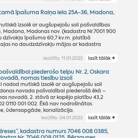
tamā īpašuma Raiņa iela 25A-36, Madona,
iskā izsolē ar augšupejošu soli pašvaldības
, Madona, Madonas nov. (kadastra Nr.7001 900
 dzīvokļa īpašuma 60,7 kv.m. platībā
ļas no daudzdzīvokļu mājas ar kadastra
iesūtīts: 11.01.2023
lasīt tālāk
švaldībai piederošo telpu Nr. 2, Oskara
ovadā, nomas tiesību izsoli
nodod mutiskā izsolē ar augšupejošu soli
donas novada pašvaldībai piederošā ēkā –
s novadā, 2. stāvā ar kopējo platību 43,2
02 0110 001 002. Ēkā nav nodrošinātas
e, ūdensapgāde, kanalizācija.
iesūtīts: 04.01.2023
lasīt tālāk
eses”, kadastra numurs 7046 008 0385,
dastra Nr. 7046 008 0125, Bērzaunes