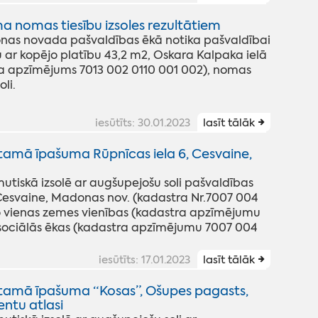
 nomas tiesību izsoles rezultātiem
onas novada pašvaldības ēkā notika pašvaldībai
ar kopējo platību 43,2 m2, Oskara Kalpaka ielā
 apzīmējums 7013 002 0110 001 002), nomas
li.
iesūtīts: 30.01.2023
lasīt tālāk
tamā īpašuma Rūpnīcas iela 6, Cesvaine,
iskā izsolē ar augšupejošu soli pašvaldības
esvaine, Madonas nov. (kadastra Nr.7007 004
o vienas zemes vienības (kadastra apzīmējumu
 sociālās ēkas (kadastra apzīmējumu 7007 004
iesūtīts: 17.01.2023
lasīt tālāk
tamā īpašuma “Kosas”, Ošupes pagasts,
ntu atlasi