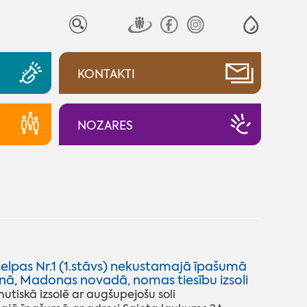
KONTAKTI
NOZARES
elpas Nr.1 (1.stāvs) nekustamajā īpašumā
nā, Madonas novadā, nomas tiesību izsoli
iskā izsolē ar augšupejošu soli