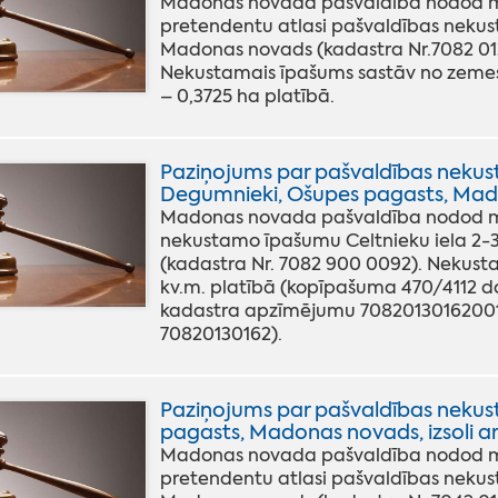
Madonas novada pašvaldība nodod muti
pretendentu atlasi pašvaldības neku
Madonas novads (kadastra Nr.7082 012
Nekustamais īpašums sastāv no zemes
– 0,3725 ha platībā.
Paziņojums par pašvaldības nekus
Degumnieki, Ošupes pagasts, Mado
Madonas novada pašvaldība nodod mut
nekustamo īpašumu Celtnieku iela 2-
(kadastra Nr. 7082 900 0092). Nekust
kv.m. platībā (kopīpašuma 470/4112 
kadastra apzīmējumu 70820130162001
70820130162).
Paziņojums par pašvaldības nekus
pagasts, Madonas novads, izsoli ar
Madonas novada pašvaldība nodod muti
pretendentu atlasi pašvaldības nekus