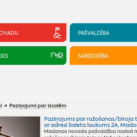
NOVADU
PAŠVALDĪBA
DES
SABIEDRĪBA
i
Paziņojumi par izsolēm
Paziņojums par ražošanas/biroja t
ar adresi Saieta laukums 2A, Mado
Madonas novada pašvaldība nodod mut