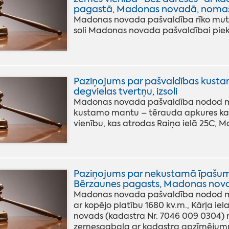
pagastā, Madonas novadā, nomas t
Madonas novada pašvaldība rīko mutis
soli Madonas novada pašvaldībai p
Paziņojums par pašvaldības kusta
degvielas tvertņu, izsoli
Madonas novada pašvaldība nodod mut
kustamo mantu – tērauda apkures kat
vienību, kas atrodas Raiņa ielā 25C,
Paziņojums par nekustamā īpašuma a
Bērzaunes pagasts, Madonas novads
Madonas novada pašvaldība nodod mut
ar kopējo platību 1680 kv.m., Kārļa ie
novads (kadastra Nr. 7046 009 0304) 
zemesgabala ar kadastra apzīmējumu