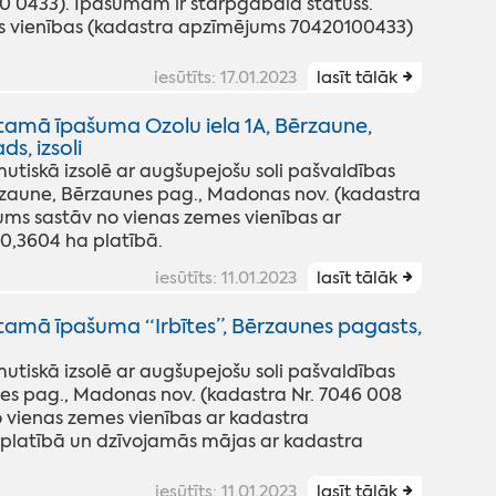
 0433). Īpašumam ir starpgabala statuss.
 vienības (kadastra apzīmējums 70420100433)
iesūtīts: 17.01.2023
lasīt tālāk
tamā īpašuma Ozolu iela 1A, Bērzaune,
, izsoli
iskā izsolē ar augšupejošu soli pašvaldības
zaune, Bērzaunes pag., Madonas nov. (kadastra
ums sastāv no vienas zemes vienības ar
,3604 ha platībā.
iesūtīts: 11.01.2023
lasīt tālāk
tamā īpašuma “Irbītes”, Bērzaunes pagasts,
iskā izsolē ar augšupejošu soli pašvaldības
es pag., Madonas nov. (kadastra Nr. 7046 008
 vienas zemes vienības ar kadastra
platībā un dzīvojamās mājas ar kadastra
iesūtīts: 11.01.2023
lasīt tālāk