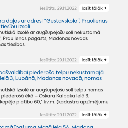
iesūtīts: 29.11.2022
lasīt tālāk
daļas ar adresi “Gustavskola”, Praulienas
esību izsoli
iskā izsolē ar augšupejošu soli nekustamā
”, Praulienas pagasts, Madonas novads
s tiesības.
iesūtīts: 29.11.2022
lasīt tālāk
ašvaldībai piederošo telpu nekustamajā
 ielā 3, Lubānā, Madonas novadā, nomas
iskā izsolē ar augšupejošu soli telpu nomas
piederošā ēkā – Oskara Kalpaka ielā 3,
kopējo platību 60,1 kv.m. (kadastra apzīmējumu
iesūtīts: 29.11.2022
lasīt tālāk
stamā īpašuma Mazā iela 5A, Madona,