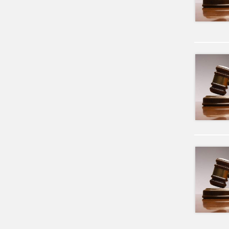
Madonas novads
Lokālplānojums "Norte",
Bērzaunes pagasts,
Madonas novads
Lokālplānojums Madonas
pilsētas teritorijas daļai starp
esošo kapsētu, Rūpniecības
ielu, Lazdu ielu un zemes
vienību ar kadastra numuru
7001 001 0135
Lokālplānojums
nekustamajā īpašumā
“Aronas muiža”
Lokāplānojums Saules ielā,
Madonā, Madonas novadā;
Lokālplānojums nekustamā