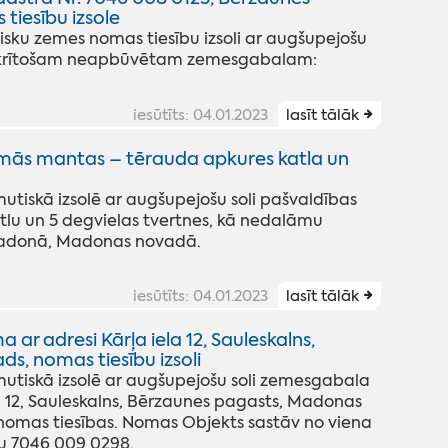
iesību izsole
ku zemes nomas tiesību izsoli ar augšupejošu
iekrītošam neapbūvētam zemesgabalam:
iesūtīts: 04.01.2023
lasīt tālāk
mās mantas – tērauda apkures katla un
iskā izsolē ar augšupejošu soli pašvaldības
lu un 5 degvielas tvertnes, kā nedalāmu
 Madonā, Madonas novadā.
iesūtīts: 04.01.2023
lasīt tālāk
r adresi Kārļa iela 12, Sauleskalns,
, nomas tiesību izsoli
iskā izsolē ar augšupejošu soli zemesgabala
la 12, Sauleskalns, Bērzaunes pagasts, Madonas
nomas tiesības. Nomas Objekts sastāv no viena
 7046 009 0298.