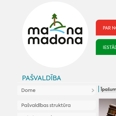
PAR 
IESTĀ
PAŠVALDĪBA
Īpašum
Dome
Aktualitātes pašvaldībā
Pašvaldības struktūra
Plānotās sēdes
Pašvaldība skaidro