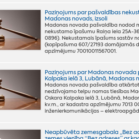
Paziņojums par pašvaldības nekus
Madonas novads, izsoli
Madonas novada pašvaldība nodod mut
nekustamo īpašumu Raiņa iela 25A-36
0896). Nekustamais īpašums sastāv no
(kopīpašuma 607/27193 domājamās da
apzīmējumu 70010011567001.
Paziņojums par Madonas novada pa
Kalpaka ielā 3, Lubānā, Madonas n
Madonas novada pašvaldība atkārtoti 
nedzīvojamo telpu nomas tiesības Ma
Oskara Kalpaka ielā 3, Lubānā, Madona
kv.m., ar kadastra apzīmējumu 7013 0
inženierkomunikācijas – elektroapgād
Neapbūvēta zemesgabala ,,Bez adr
zemes vienība “Bez adreses” ar ka