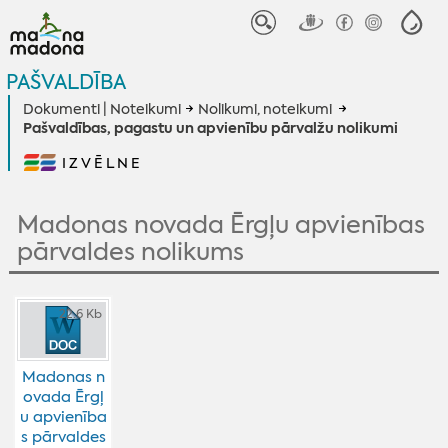
PAŠVALDĪBA
Dokumenti | Noteikumi
Nolikumi, noteikumi
Pašvaldības, pagastu un apvienību pārvalžu nolikumi
IZVĒLNE
Madonas novada Ērgļu apvienības
pārvaldes nolikums
22.6 Kb
Madonas n
ovada Ērgļ
u apvienība
s pārvaldes