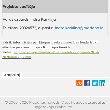
Projekta vadītāja
Vārds uzvārds: Indra Kārkliņa
Telefons 29324572, e-pasts:
indra.karklina@madona.lv
Vairāk informācijas par Eiropas Lauksaimniecības fondu lauku
attīstībai pieejams Eiropas Komisijas tīmekļa
vietnē
:
http://ec.europa.eu/agriculture/rural-development-2014-
2020/index_lv.htm
« atpakaļ
© 2008-2026 Madonas novads. Visas tiesības aizsargātas.
Izgatavoja
GlobalPro
»