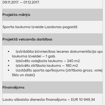
09.11.2017. – 01.12.2017.
Projekta mērķis
Sporta laukuma izveide Lazdonas pagastā
Projektā veicamās darbības
Izstrādāta būvniecības ieceres dokumentācija spor
laukuma izveidei – 1 gab.
Izbūvēts volejbola laukums – 240 m2
Izbūvēts strītbola laukums – 180 m2
Uzstādīts sporta aprīkojums (strītbola grozs, volej
tīkls un stabi)
Finansējums
Lauku atbalsta dienesta finansējums – EUR 10 949,34