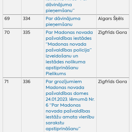
dāvinājuma
pieņemšanu”
69
334
Par dāvinājuma
Aigars Šķēls
pieņemšanu
70
335
Par Madonas novada
Zigfrīds Gora
pašvaldības iestādes
“Madonas novada
pašvaldības policija”
izveidošanu un
iestādes nolikuma
apstiprināšanu
Pielikums
71
336
Par grozījumiem
Zigfrīds Gora
Madonas novada
pašvaldības domes
24.01.2023. lēmumā Nr.
6 “Par Madonas
novada pašvaldības
iestāžu amata vienību
sarakstu
apstiprināšanu”