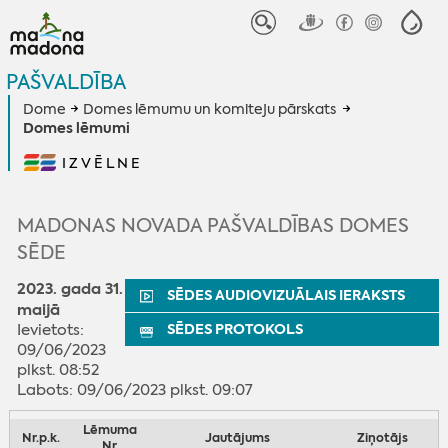
PAŠVALDĪBA
Dome
Domes lēmumu un komiteju pārskats
Domes lēmumi
IZVĒLNE
MADONAS NOVADA PAŠVALDĪBAS DOMES
SĒDE
2023. gada 31.
SĒDES AUDIOVIZUĀLAIS IERAKSTS
maijā
Ievietots:
SĒDES PROTOKOLS
09/06/2023
plkst. 08:52
Labots: 09/06/2023 plkst. 09:07
Lēmuma
Nr.p.k.
Jautājums
Ziņotājs
Nr.