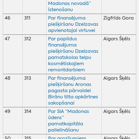
Madonas novadā”
īstenošanu
46
311
Par finansējuma
Zigfrīds Gora
piešķiršanu Dzelzavas
apvienotajai virtuvei
47
312
Par papildus
Aigars Šķēls
finansējuma
piešķiršanu Dzelzavas
pamatskolas telpu
kosmētiskajiem
remontdarbiem
48
313
Par finansējuma
Aigars Šķēls
piešķiršanu Aronas
pagasta pārvaldei
Birānu tilta apkārtnes
sakopšanai
49
314
Par SIA “Madonas
Aigars Šķēls
ūdens”
pamatkapitāla
palielināšanu
50
315
Par grozījumiem
Aigars Šķēls