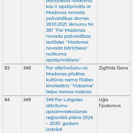
bāriņtiesas nolikumā,
kas ir apstiprināts ar
Madonas novada
pašvaldības domes
28.10.2021. lēmumu Nr.
381 “Par Madonas
novada pašvaldības
iestādes “Madonas
novada bāriņtiesa”
nolikuma
apstiprināšanu”
83
348
Par atbrīvošanu no
Zigfrīds Gora
Madonas pilsētas
kultūras nama filiāles
kinoteātris “Vidzeme”
telpu nomas maksas
84
349
349 Par Latgales
Uģis
atkritumu
Fjodorovs
apsaimniekošanas
reģionālā plāna 2024.
- 2030. gadam
izstrādi