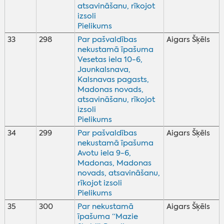
atsavināšanu, rīkojot
izsoli
Pielikums
33
298
Par pašvaldības
Aigars Šķēls
nekustamā īpašuma
Vesetas iela 10-6,
Jaunkalsnava,
Kalsnavas pagasts,
Madonas novads,
atsavināšanu, rīkojot
izsoli
Pielikums
34
299
Par pašvaldības
Aigars Šķēls
nekustamā īpašuma
Avotu iela 9-6,
Madonas, Madonas
novads, atsavināšanu,
rīkojot izsoli
Pielikums
35
300
Par nekustamā
Aigars Šķēls
īpašuma “Mazie