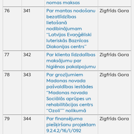
nomas maksas
76
341
Par mantas nodošanu
Zigfrīds Gora
bezatlīdzības
lietošanā
nodibinājumam
“Latvijas Evaņģēliski
luteriskās Baznīcas
Diakonijas centrs”
77
342
Par klienta līdzdalības
Zigfrīds Gora
maksājumu par
higiēnas pakalpojumu
78
343
Par grozījumiem
Zigfrīds Gora
Madonas novada
pašvaldības iestādes
“Madonas novada
Sociālās aprūpes un
rehabilitācijas centrs
“Ozoli”” nolikumā
79
344
Par finansējuma
Zigfrīds Gora
piešķiršanu projektam
9.2.4.2/16/I/092