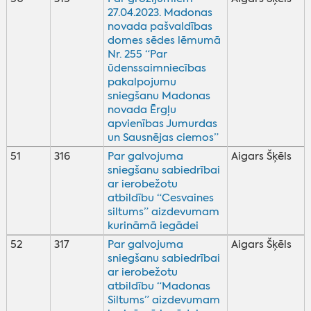
27.04.2023. Madonas
novada pašvaldības
domes sēdes lēmumā
Nr. 255 “Par
ūdenssaimniecības
pakalpojumu
sniegšanu Madonas
novada Ērgļu
apvienības Jumurdas
un Sausnējas ciemos”
51
316
Par galvojuma
Aigars Šķēls
sniegšanu sabiedrībai
ar ierobežotu
atbildību “Cesvaines
siltums” aizdevumam
kurināmā iegādei
52
317
Par galvojuma
Aigars Šķēls
sniegšanu sabiedrībai
ar ierobežotu
atbildību “Madonas
Siltums” aizdevumam