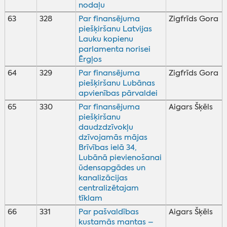
nodaļu
63
328
Par finansējuma
Zigfrīds Gora
piešķiršanu Latvijas
Lauku kopienu
parlamenta norisei
Ērgļos
64
329
Par finansējuma
Zigfrīds Gora
piešķiršanu Lubānas
apvienības pārvaldei
65
330
Par finansējuma
Aigars Šķēls
piešķiršanu
daudzdzīvokļu
dzīvojamās mājas
Brīvības ielā 34,
Lubānā pievienošanai
ūdensapgādes un
kanalizācijas
centralizētajam
tīklam
66
331
Par pašvaldības
Aigars Šķēls
kustamās mantas –