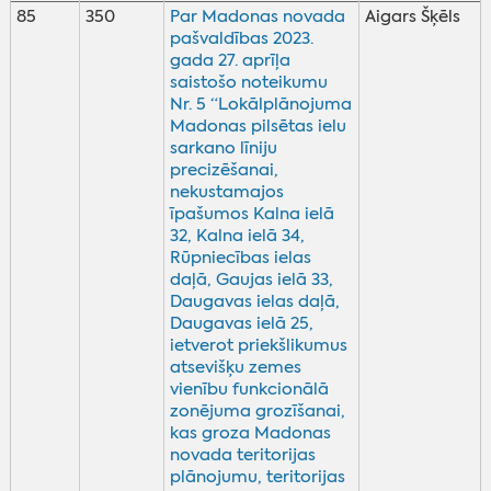
85
350
Par Madonas novada
Aigars Šķēls
pašvaldības 2023.
gada 27. aprīļa
saistošo noteikumu
Nr. 5 “Lokālplānojuma
Madonas pilsētas ielu
sarkano līniju
precizēšanai,
nekustamajos
īpašumos Kalna ielā
32, Kalna ielā 34,
Rūpniecības ielas
daļā, Gaujas ielā 33,
Daugavas ielas daļā,
Daugavas ielā 25,
ietverot priekšlikumus
atsevišķu zemes
vienību funkcionālā
zonējuma grozīšanai,
kas groza Madonas
novada teritorijas
plānojumu, teritorijas