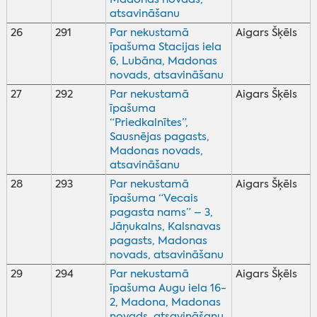
atsavināšanu
26
291
Par nekustamā
Aigars Šķēls
īpašuma Stacijas iela
6, Lubāna, Madonas
novads, atsavināšanu
27
292
Par nekustamā
Aigars Šķēls
īpašuma
“Priedkalnītes”,
Sausnējas pagasts,
Madonas novads,
atsavināšanu
28
293
Par nekustamā
Aigars Šķēls
īpašuma “Vecais
pagasta nams” – 3,
Jāņukalns, Kalsnavas
pagasts, Madonas
novads, atsavināšanu
29
294
Par nekustamā
Aigars Šķēls
īpašuma Augu iela 16-
2, Madona, Madonas
novads, atsavināšanu