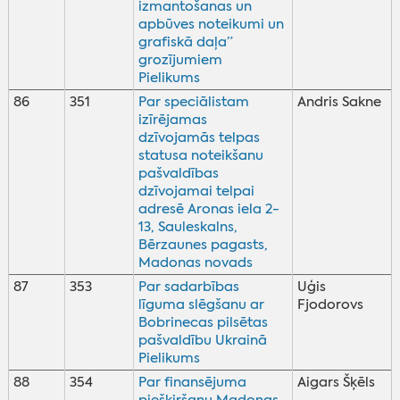
izmantošanas un
apbūves noteikumi un
grafiskā daļa”
grozījumiem
Pielikums
86
351
Par speciālistam
Andris Sakne
izīrējamas
dzīvojamās telpas
statusa noteikšanu
pašvaldības
dzīvojamai telpai
adresē Aronas iela 2-
13, Sauleskalns,
Bērzaunes pagasts,
Madonas novads
87
353
Par sadarbības
Uģis
līguma slēgšanu ar
Fjodorovs
Bobrinecas pilsētas
pašvaldību Ukrainā
Pielikums
88
354
Par finansējuma
Aigars Šķēls