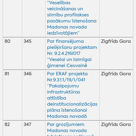
“Veselības
veicināšanas un
slimību profilakses
pasākumu īstenošana
Madonas novada
iedzīvotājiem”
80
345
Par finansējuma
Zigfrīds Gora
piešķiršanu projektam
Nr. 9.2.4.216I017
“Veselai un laimīgai
ģimenei Cesvainē
81
346
Par ERAF projekta
Zigfrīds Gora
Nr.9.3.1.1/19/I/041
“Pakalpojumu
infrastruktūras
attīstība
deinstitucionalizācijas
plāna īstenošanai
Madonas novadā
82
347
Par grozījumiem
Zigfrīds Gora
Madonas novada