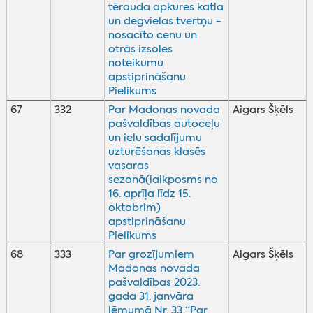
tērauda apkures katla
un degvielas tvertņu -
nosacīto cenu un
otrās izsoles
noteikumu
apstiprināšanu
Pielikums
67
332
Par Madonas novada
Aigars Šķēls
pašvaldības autoceļu
un ielu sadalījumu
uzturēšanas klasēs
vasaras
sezonā(laikposms no
16. aprīļa līdz 15.
oktobrim)
apstiprināšanu
Pielikums
68
333
Par grozījumiem
Aigars Šķēls
Madonas novada
pašvaldības 2023.
gada 31. janvāra
lēmumā Nr. 33 “Par