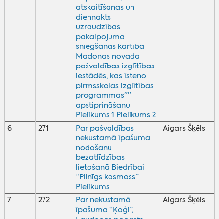
atskaitīšanas un
diennakts
uzraudzības
pakalpojuma
sniegšanas kārtība
Madonas novada
pašvaldības izglītības
iestādēs, kas īsteno
pirmsskolas izglītības
programmas””
apstiprināšanu
Pielikums 1
Pielikums 2
6
271
Par pašvaldības
Aigars Šķēls
nekustamā īpašuma
nodošanu
bezatlīdzības
lietošanā Biedrībai
“Pilnīgs kosmoss”
Pielikums
7
272
Par nekustamā
Aigars Šķēls
īpašuma “Ķoģi”,