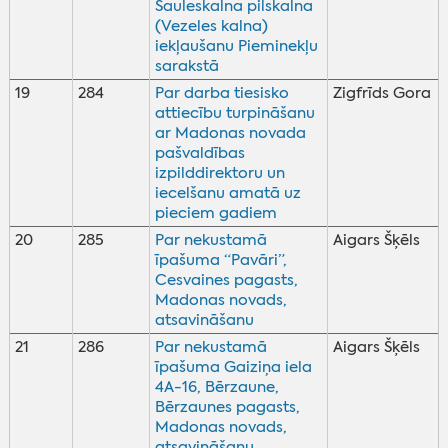
Sauleskalna pilskalna
(Vezeles kalna)
iekļaušanu Pieminekļu
sarakstā
19
284
Par darba tiesisko
Zigfrīds Gora
attiecību turpināšanu
ar Madonas novada
pašvaldības
izpilddirektoru un
iecelšanu amatā uz
pieciem gadiem
20
285
Par nekustamā
Aigars Šķēls
īpašuma “Pavāri”,
Cesvaines pagasts,
Madonas novads,
atsavināšanu
21
286
Par nekustamā
Aigars Šķēls
īpašuma Gaiziņa iela
4A-16, Bērzaune,
Bērzaunes pagasts,
Madonas novads,
atsavināšanu