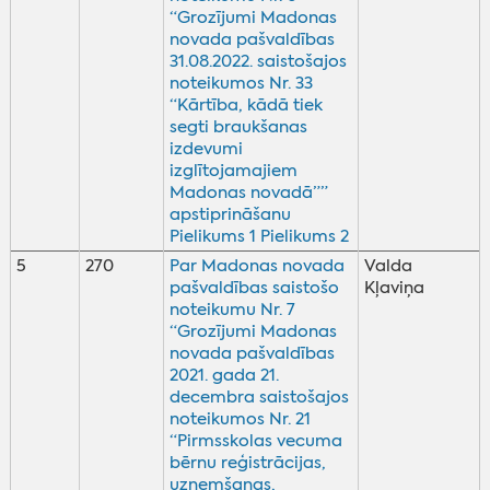
“Grozījumi Madonas
novada pašvaldības
31.08.2022. saistošajos
noteikumos Nr. 33
“Kārtība, kādā tiek
segti braukšanas
izdevumi
izglītojamajiem
Madonas novadā””
apstiprināšanu
Pielikums 1
Pielikums 2
5
270
Par Madonas novada
Valda
pašvaldības saistošo
Kļaviņa
noteikumu Nr. 7
“Grozījumi Madonas
novada pašvaldības
2021. gada 21.
decembra saistošajos
noteikumos Nr. 21
“Pirmsskolas vecuma
bērnu reģistrācijas,
uzņemšanas,