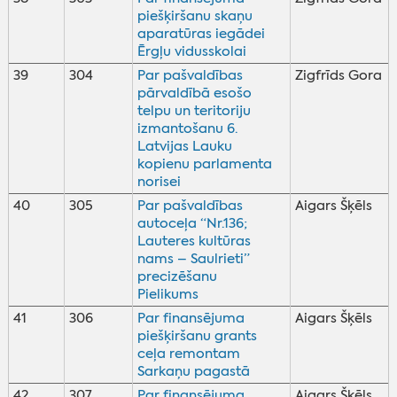
piešķiršanu skaņu
aparatūras iegādei
Ērgļu vidusskolai
39
304
Par pašvaldības
Zigfrīds Gora
pārvaldībā esošo
telpu un teritoriju
izmantošanu 6.
Latvijas Lauku
kopienu parlamenta
norisei
40
305
Par pašvaldības
Aigars Šķēls
autoceļa “Nr.136;
Lauteres kultūras
nams – Saulrieti”
precizēšanu
Pielikums
41
306
Par finansējuma
Aigars Šķēls
piešķiršanu grants
ceļa remontam
Sarkaņu pagastā
42
307
Par finansējuma
Aigars Šķēls