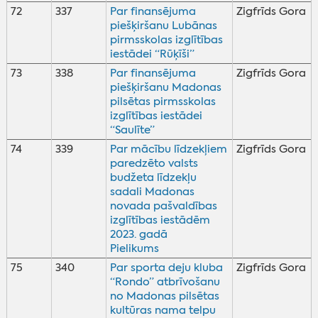
72
337
Par finansējuma
Zigfrīds Gora
piešķiršanu Lubānas
pirmsskolas izglītības
iestādei “Rūķīši”
73
338
Par finansējuma
Zigfrīds Gora
piešķiršanu Madonas
pilsētas pirmsskolas
izglītības iestādei
“Saulīte”
74
339
Par mācību līdzekļiem
Zigfrīds Gora
paredzēto valsts
budžeta līdzekļu
sadali Madonas
novada pašvaldības
izglītības iestādēm
2023. gadā
Pielikums
75
340
Par sporta deju kluba
Zigfrīds Gora
“Rondo” atbrīvošanu
no Madonas pilsētas
kultūras nama telpu