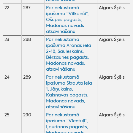
22
287
Par nekustamā
Aigars Šķēls
īpašuma “Vilkanči”,
Ošupes pagasts,
Madonas novads
atsavināšanu
23
288
Par nekustamā
Aigars Šķēls
īpašuma Aronas iela
2-18, Sauleskalns,
Bērzaunes pagasts,
Madonas novads,
atsavināšanu
24
289
Par nekustamā
Aigars Šķēls
īpašuma Strauta iela
1, Jāņukalns,
Kalsnavas pagasts,
Madonas novads,
atsavināšanu
25
290
Par nekustamā
Aigars Šķēls
īpašuma “Vientuļi”,
Ļaudonas pagasts,
Madonas novads,