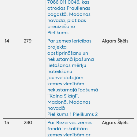
7086 011 0046, kas
atrodas Praulienas
pagastā, Madonas
novadā, platības
precizēšanu
Pielikums
14
279
Par zemes ierīcības
Aigars Šķēls
projekta
apstiprināšanu un
nekustamā īpašuma
lietošanas mērķu
noteikšanu
jaunveidotajām
zemes vienībām
nekustamajā īpašumā
“Kalna Sikšņi”,
Madonā, Madonas
novadā
Pielikums 1
Pielikums 2
15
280
Par Rezerves zemes
Aigars Šķēls
fondā ieskaitītām
zemes vienībām ar