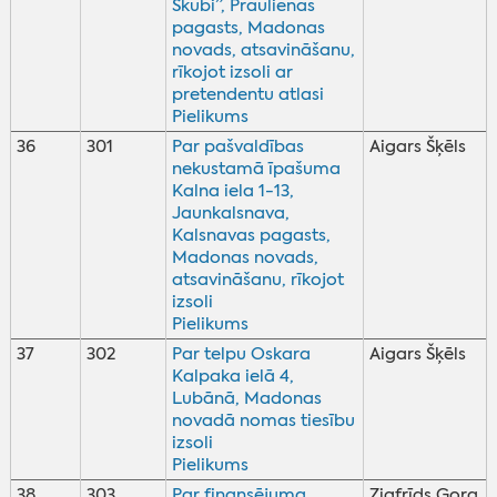
Skubi”, Praulienas
pagasts, Madonas
novads, atsavināšanu,
rīkojot izsoli ar
pretendentu atlasi
Pielikums
36
301
Par pašvaldības
Aigars Šķēls
nekustamā īpašuma
Kalna iela 1-13,
Jaunkalsnava,
Kalsnavas pagasts,
Madonas novads,
atsavināšanu, rīkojot
izsoli
Pielikums
37
302
Par telpu Oskara
Aigars Šķēls
Kalpaka ielā 4,
Lubānā, Madonas
novadā nomas tiesību
izsoli
Pielikums
38
303
Par finansējuma
Zigfrīds Gora