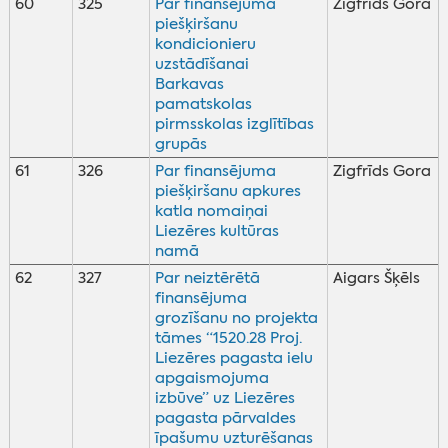
60
325
Par finansējuma
Zigfrīds Gora
piešķiršanu
kondicionieru
uzstādīšanai
Barkavas
pamatskolas
pirmsskolas izglītības
grupās
61
326
Par finansējuma
Zigfrīds Gora
piešķiršanu apkures
katla nomaiņai
Liezēres kultūras
namā
62
327
Par neiztērētā
Aigars Šķēls
finansējuma
grozīšanu no projekta
tāmes “1520.28 Proj.
Liezēres pagasta ielu
apgaismojuma
izbūve” uz Liezēres
pagasta pārvaldes
īpašumu uzturēšanas