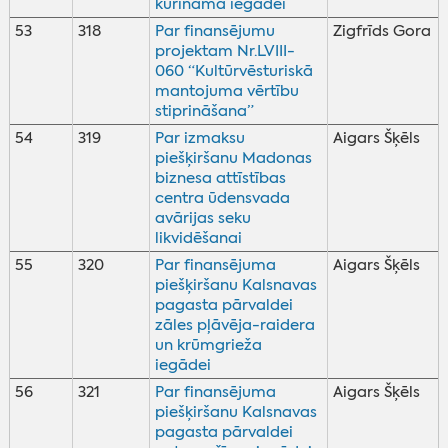
kurināmā iegādei
53
318
Par finansējumu
Zigfrīds Gora
projektam Nr.LVIII-
060 “Kultūrvēsturiskā
mantojuma vērtību
stiprināšana”
54
319
Par izmaksu
Aigars Šķēls
piešķiršanu Madonas
biznesa attīstības
centra ūdensvada
avārijas seku
likvidēšanai
55
320
Par finansējuma
Aigars Šķēls
piešķiršanu Kalsnavas
pagasta pārvaldei
zāles pļāvēja-raidera
un krūmgrieža
iegādei
56
321
Par finansējuma
Aigars Šķēls
piešķiršanu Kalsnavas
pagasta pārvaldei