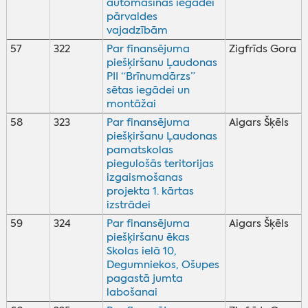
automašīnas iegādei
pārvaldes
vajadzībām
57
322
Par finansējuma
Zigfrīds Gora
piešķiršanu Ļaudonas
PII “Brīnumdārzs”
sētas iegādei un
montāžai
58
323
Par finansējuma
Aigars Šķēls
piešķiršanu Ļaudonas
pamatskolas
piegulošās teritorijas
izgaismošanas
projekta 1. kārtas
izstrādei
59
324
Par finansējuma
Aigars Šķēls
piešķiršanu ēkas
Skolas ielā 10,
Degumniekos, Ošupes
pagastā jumta
labošanai