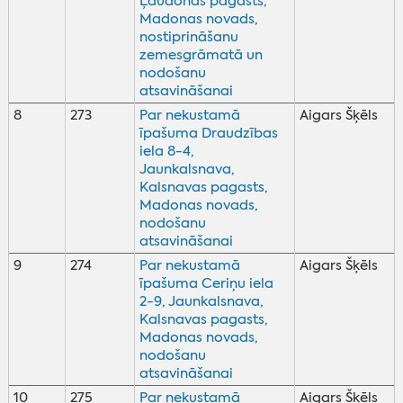
Ļaudonas pagasts,
Madonas novads,
nostiprināšanu
zemesgrāmatā un
nodošanu
atsavināšanai
8
273
Par nekustamā
Aigars Šķēls
īpašuma Draudzības
iela 8-4,
Jaunkalsnava,
Kalsnavas pagasts,
Madonas novads,
nodošanu
atsavināšanai
9
274
Par nekustamā
Aigars Šķēls
īpašuma Ceriņu iela
2-9, Jaunkalsnava,
Kalsnavas pagasts,
Madonas novads,
nodošanu
atsavināšanai
10
275
Par nekustamā
Aigars Šķēls