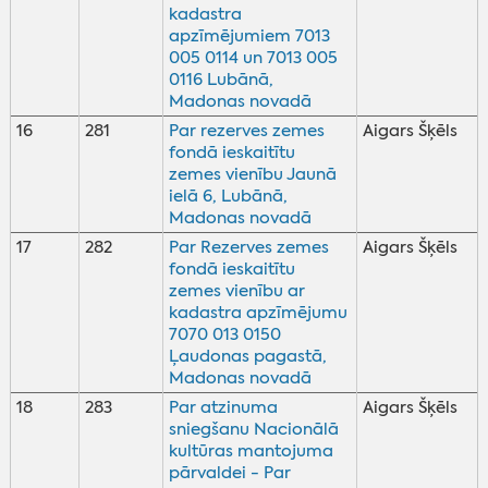
kadastra
apzīmējumiem 7013
005 0114 un 7013 005
0116 Lubānā,
Madonas novadā
16
281
Par rezerves zemes
Aigars Šķēls
fondā ieskaitītu
zemes vienību Jaunā
ielā 6, Lubānā,
Madonas novadā
17
282
Par Rezerves zemes
Aigars Šķēls
fondā ieskaitītu
zemes vienību ar
kadastra apzīmējumu
7070 013 0150
Ļaudonas pagastā,
Madonas novadā
18
283
Par atzinuma
Aigars Šķēls
sniegšanu Nacionālā
kultūras mantojuma
pārvaldei - Par