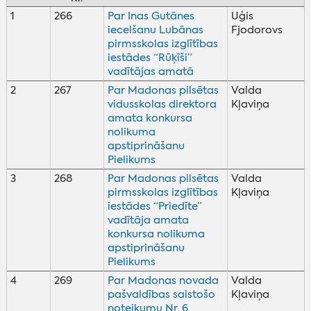
1
266
Par Inas Gutānes
Uģis
iecelšanu Lubānas
Fjodorovs
pirmsskolas izglītības
iestādes “Rūķīši”
vadītājas amatā
2
267
Par Madonas pilsētas
Valda
vidusskolas direktora
Kļaviņa
amata konkursa
nolikuma
apstiprināšanu
Pielikums
3
268
Par Madonas pilsētas
Valda
pirmsskolas izglītības
Kļaviņa
iestādes “Priedīte”
vadītāja amata
konkursa nolikuma
apstiprināšanu
Pielikums
4
269
Par Madonas novada
Valda
pašvaldības saistošo
Kļaviņa
noteikumu Nr. 6