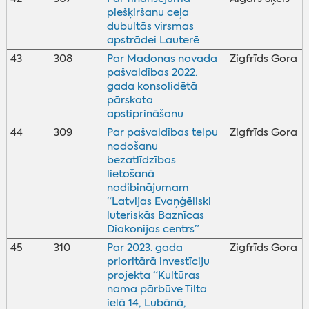
piešķiršanu ceļa
dubultās virsmas
apstrādei Lauterē
43
308
Par Madonas novada
Zigfrīds Gora
pašvaldības 2022.
gada konsolidētā
pārskata
apstiprināšanu
44
309
Par pašvaldības telpu
Zigfrīds Gora
nodošanu
bezatlīdzības
lietošanā
nodibinājumam
“Latvijas Evaņģēliski
luteriskās Baznīcas
Diakonijas centrs”
45
310
Par 2023. gada
Zigfrīds Gora
prioritārā investīciju
projekta “Kultūras
nama pārbūve Tilta
ielā 14, Lubānā,