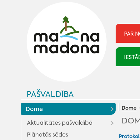
PAR 
IESTĀ
PAŠVALDĪBA
Dome
Dome
DOM
Aktualitātes pašvaldībā
Plānotās sēdes
Pašvaldība skaidro
Protokol