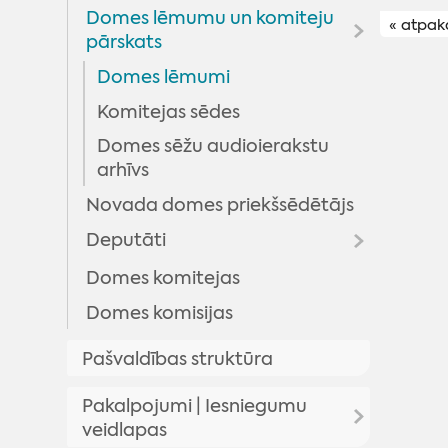
Domes lēmumu un komiteju
« atpak
pārskats
Domes lēmumi
Komitejas sēdes
Domes sēžu audioierakstu
arhīvs
Novada domes priekšsēdētājs
Deputāti
Domes komitejas
Arhīvs
Domes komisijas
Pašvaldības struktūra
Pakalpojumi | Iesniegumu
veidlapas