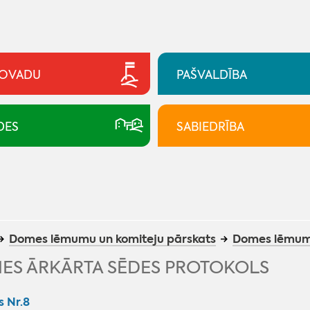
NOVADU
PAŠVALDĪBA
DES
SABIEDRĪBA
Domes lēmumu un komiteju pārskats
Domes lēmum
ES ĀRKĀRTA SĒDES PROTOKOLS
s Nr.8