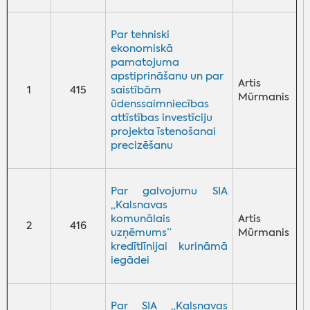
Par tehniski
ekonomiskā
pamatojuma
apstiprināšanu un par
Artis
1
415
saistībām
Mūrmanis
ūdenssaimniecības
attīstības investīciju
projekta īstenošanai
precizēšanu
Par galvojumu SIA
„Kalsnavas
komunālais
Artis
2
416
uzņēmums”
Mūrmanis
kredītlīnijai kurināmā
iegādei
Par SIA „Kalsnavas