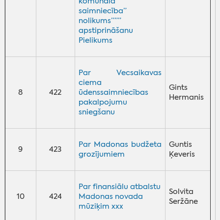
komunālā
saimniecība”
nolikums”””
apstiprināšanu
Pielikums
Par Vecsaikavas
ciema
Gints
8
422
ūdenssaimniecības
Hermanis
pakalpojumu
sniegšanu
Par Madonas budžeta
Guntis
9
423
grozījumiem
Ķeveris
Par finansiālu atbalstu
Solvita
10
424
Madonas novada
Seržāne
mūziķim xxx