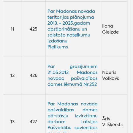
Par Madonas novada
teritorijas plānojuma
2013. - 2025.gadam
Ilona
11
425
apstiprināšanu un
Gleizde
saistošo noteikumu
izdošanu
Pielikums
Par grozījumiem
21.05.2013. Madonas
Nauris
12
426
novada pašvaldības
Volkovs
domes lēmumā Nr.252
Par Madonas novada
pašvaldības domes
pārstāvju izvirzīšanu
Āris
13
427
darbam Latvijas
Vilšķērsts
Pašvaldību savienības