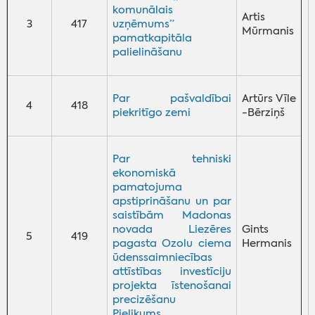
komunālais
Artis
3
417
uzņēmums”
Mūrmanis
pamatkapitāla
palielināšanu
Par pašvaldībai
Artūrs Vīle
4
418
piekritīgo zemi
-Bērziņš
Par tehniski
ekonomiskā
pamatojuma
apstiprināšanu un par
saistībām Madonas
novada Liezēres
Gints
5
419
pagasta Ozolu ciema
Hermanis
ūdenssaimniecības
attīstības investīciju
projekta īstenošanai
precizēšanu
Pielikums