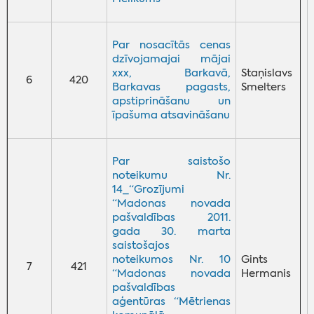
Par nosacītās cenas
dzīvojamajai mājai
xxx, Barkavā,
Staņislavs
6
420
Barkavas pagasts,
Smelters
apstiprināšanu un
īpašuma atsavināšanu
Par saistošo
noteikumu Nr.
14_“Grozījumi
“Madonas novada
pašvaldības 2011.
gada 30. marta
saistošajos
noteikumos Nr. 10
Gints
7
421
“Madonas novada
Hermanis
pašvaldības
aģentūras “Mētrienas