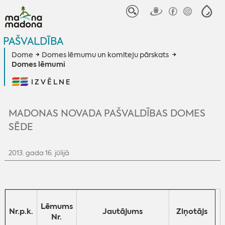
PAŠVALDĪBA
Dome
Domes lēmumu un komiteju pārskats
Domes lēmumi
IZVĒLNE
MADONAS NOVADA PAŠVALDĪBAS DOMES
SĒDE
2013. gada 16. jūlijā
Lēmums
Nr.p.k.
Jautājums
Ziņotājs
Nr.