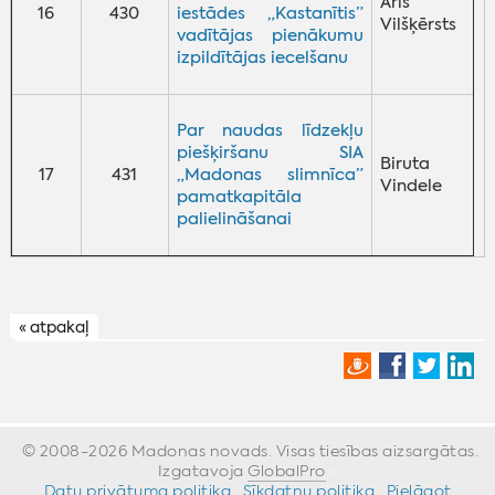
Āris
16
430
iestādes „Kastanītis”
Vilšķērsts
vadītājas pienākumu
izpildītājas iecelšanu
Par naudas līdzekļu
piešķiršanu SIA
Biruta
17
431
„Madonas slimnīca”
Vindele
pamatkapitāla
palielināšanai
« atpakaļ
© 2008-2026 Madonas novads. Visas tiesības aizsargātas.
Izgatavoja
GlobalPro
»
Datu privātuma politika
·
Sīkdatņu politika
·
Pielāgot