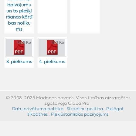
balvojumu
un to piešķi
ršanas kārtī
bas noliku
ms
156.9 Kb
111.3 Kb
3. pielikums
4. pielikums
© 2008-2026 Madonas novads. Visas tiesības aizsargātas.
Izgatavoja
GlobalPro
»
Datu privātuma politika
·
Sīkdatņu politika
·
Pielāgot
sīkdatnes
·
Piekļūstamības paziņojums