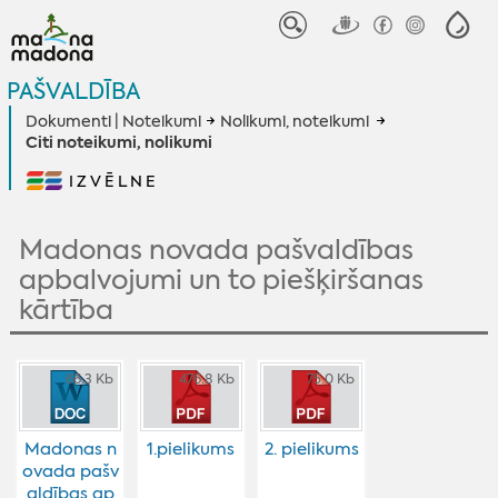
PAŠVALDĪBA
Dokumenti | Noteikumi
Nolikumi, noteikumi
Citi noteikumi, nolikumi
IZVĒLNE
Madonas novada pašvaldības
apbalvojumi un to piešķiršanas
kārtība
66.3 Kb
476.8 Kb
75.0 Kb
Madonas n
1.pielikums
2. pielikums
ovada pašv
aldības ap