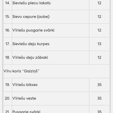
14.
Sieviešu plecu lakats
12
15.
Sievu cepure (aube)
12
16.
Vīriešu pusgarie svārki
12
17.
Sieviešu deju kurpes
13
18.
Vīriešu deju zābaki
12
Vīru koris “Gaiziņš”
19.
Vīriešu bikses
35
20.
Vīriešu veste
35
21.
Pusgarie svārki
35