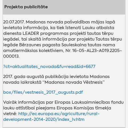
Projekta publicitāte
20.07.2017. Madonas novada pašvaldības mājas lapā
ievietota informācija, ka tiek īstenoti Lauku atbalsta
dienesta LEADER programmas projekti tautas tērpu
iegādei, tai skaitā informācija par projektu Tautas tērpu
iegāde Bērzaunes pagasta Sauleskalna tautas nama
amatiermākslas kolektīviem, Nr. 16-05-AL23-A019.2205-
000013.
?ct=aktualitates_novada&fu=read&id=6677
2017. gada augustā publikācija ievietota Madonas
novada laikrakstā “Madonas novada Vēstnesis”
box/files/vestnesis_2017_augusts.pdf
Vairāk informācijas par Eiropas Lauksaimniecības fondu
lauku attīstībai pieejams Eiropas Komisijas tīmekļa
vietnē:
http://ec.europa.eu/agriculture/rural-
development-2014-2020/index_lv.htm