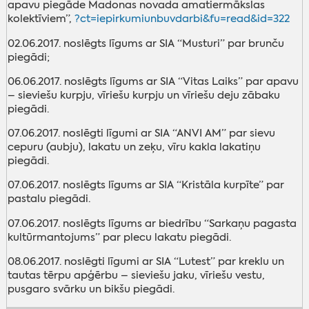
apavu piegāde Madonas novada amatiermākslas
kolektīviem”,
?ct=iepirkumiunbuvdarbi&fu=read&id=322
02.06.2017. noslēgts līgums ar SIA “Musturi” par brunču
piegādi;
06.06.2017. noslēgts līgums ar SIA “Vitas Laiks” par apavu
– sieviešu kurpju, vīriešu kurpju un vīriešu deju zābaku
piegādi.
07.06.2017. noslēgti līgumi ar SIA “ANVI AM” par sievu
cepuru (aubju), lakatu un zeķu, vīru kakla lakatiņu
piegādi.
07.06.2017. noslēgts līgums ar SIA “Kristāla kurpīte” par
pastalu piegādi.
07.06.2017. noslēgts līgums ar biedrību “Sarkaņu pagasta
kultūrmantojums” par plecu lakatu piegādi.
08.06.2017. noslēgti līgumi ar SIA “Lutest” par kreklu un
tautas tērpu apģērbu – sieviešu jaku, vīriešu vestu,
pusgaro svārku un bikšu piegādi.