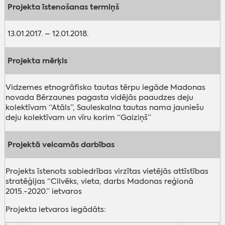
Projekta īstenošanas termiņš
13.01.2017. – 12.01.2018.
Projekta mērķis
Vidzemes etnogrāfisko tautas tērpu iegāde Madonas
novada Bērzaunes pagasta vidējās paaudzes deju
kolektīvam “Atāls”, Sauleskalna tautas nama jauniešu
deju kolektīvam un vīru korim “Gaiziņš”
Projektā veicamās darbības
Projekts īstenots sabiedrības virzītas vietējās attīstības
stratēģijas “Cilvēks, vieta, darbs Madonas reģionā
2015.-2020.” ietvaros
Projekta ietvaros iegādāts: