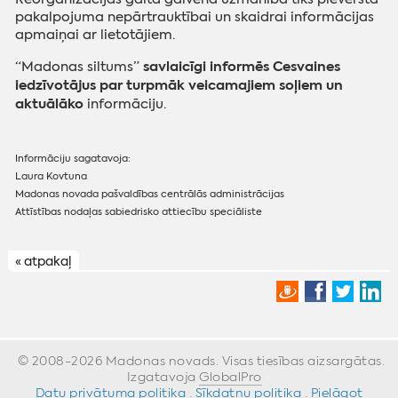
pakalpojuma nepārtrauktībai un skaidrai informācijas
apmaiņai ar lietotājiem.
savlaicīgi informēs Cesvaines
“Madonas siltums”
iedzīvotājus par turpmāk veicamajiem soļiem un
aktuālāko
informāciju.
Informāciju sagatavoja:
Laura Kovtuna
Madonas novada pašvaldības centrālās administrācijas
Attīstības nodaļas sabiedrisko attiecību speciāliste
« atpakaļ
© 2008-2026 Madonas novads. Visas tiesības aizsargātas.
Izgatavoja
GlobalPro
»
Datu privātuma politika
·
Sīkdatņu politika
·
Pielāgot