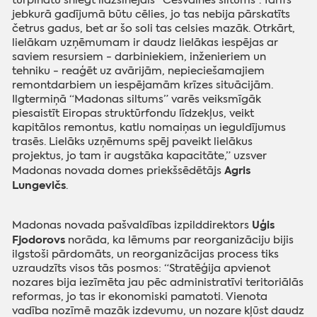
turpinātu sniegt līdzšinējais “Cesvaines siltums”. Tarifs
jebkurā gadījumā būtu cēlies, jo tas nebija pārskatīts
četrus gadus, bet ar šo soli tas celsies mazāk. Otrkārt,
lielākam uzņēmumam ir daudz lielākas iespējas ar
saviem resursiem - darbiniekiem, inženieriem un
tehniku - reaģēt uz avārijām, nepieciešamajiem
remontdarbiem un iespējamām krīzes situācijām.
Ilgtermiņā “Madonas siltums” varēs veiksmīgāk
piesaistīt Eiropas struktūrfondu līdzekļus, veikt
kapitālos remontus, katlu nomaiņas un ieguldījumus
trasēs. Lielāks uzņēmums spēj paveikt lielākus
projektus, jo tam ir augstāka kapacitāte,” uzsver
Agris
Madonas novada domes priekšsēdētājs
Lungevičs
.
Uģis
Madonas novada pašvaldības izpilddirektors
Fjodorovs
norāda, ka lēmums par reorganizāciju bijis
ilgstoši pārdomāts, un reorganizācijas process tiks
uzraudzīts visos tās posmos: “Stratēģija apvienot
nozares bija iezīmēta jau pēc administratīvi teritoriālās
reformas, jo tas ir ekonomiski pamatoti. Vienota
vadība nozīmē mazāk izdevumu, un nozare kļūst daudz