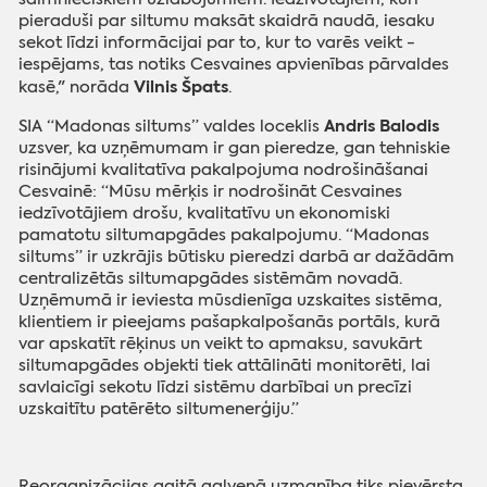
pieraduši par siltumu maksāt skaidrā naudā, iesaku
sekot līdzi informācijai par to, kur to varēs veikt -
iespējams, tas notiks Cesvaines apvienības pārvaldes
Vilnis Špats
kasē," norāda
.
Andris Balodis
SIA “Madonas siltums” valdes loceklis
uzsver, ka uzņēmumam ir gan pieredze, gan tehniskie
risinājumi kvalitatīva pakalpojuma nodrošināšanai
Cesvainē: “Mūsu mērķis ir nodrošināt Cesvaines
iedzīvotājiem drošu, kvalitatīvu un ekonomiski
pamatotu siltumapgādes pakalpojumu. “Madonas
siltums” ir uzkrājis būtisku pieredzi darbā ar dažādām
centralizētās siltumapgādes sistēmām novadā.
Uzņēmumā ir ieviesta mūsdienīga uzskaites sistēma,
klientiem ir pieejams pašapkalpošanās portāls, kurā
var apskatīt rēķinus un veikt to apmaksu, savukārt
siltumapgādes objekti tiek attālināti monitorēti, lai
savlaicīgi sekotu līdzi sistēmu darbībai un precīzi
uzskaitītu patērēto siltumenerģiju.”
Reorganizācijas gaitā galvenā uzmanība tiks pievērsta