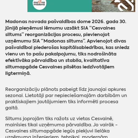
Madonas novada pašvaldības dome 2026. gada 30.
jūnijā pieņēmusi lēmumu uzsākt SIA “Cesvaines
siltums” reorganizācijas procesu, pievienojot
uzņēmumu SIA “Madonas siltums”. Apvienojot divas
pašvaldībai piederošas kapitālsabiedrības, kas sniedz
vienu un to pašu pakalpojumu, tiks nodrošināta
efektīvāka pārvaldība un stabila, kvalitatīva
siltumapgāde Cesvaines pilsētas iedzīvotājiem
ilgtermiņā.
Reorganizāciju plānots pabeigt līdz jaunajai apkures
sezonai. Lietotāji par nepieciešamajām darbībām un
praktiskajiem jautājumiem tiks informēti procesa
gaitā.
Siltums joprojām tiks ražots uz vietas Cesvainē,
mainīsies tikai uzņēmuma pārvaldība. Jo vairāk -
Cesvaines siltumapgāde iegūs piekļuvi lielāka
uzņēmuma inženieriem, tehnikai, modernām