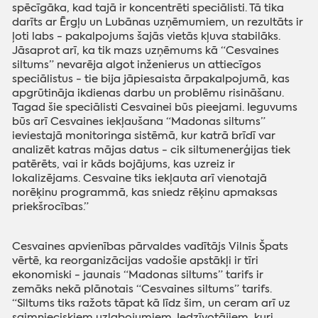
spēcīgāka, kad tajā ir koncentrēti speciālisti. Tā tika
darīts ar Ērgļu un Lubānas uzņēmumiem, un rezultāts ir
ļoti labs - pakalpojums šajās vietās kļuva stabilāks.
Jāsaprot arī, ka tik mazs uzņēmums kā “Cesvaines
siltums” nevarēja algot inženierus un attiecīgos
speciālistus - tie bija jāpiesaista ārpakalpojumā, kas
apgrūtināja ikdienas darbu un problēmu risināšanu.
Tagad šie speciālisti Cesvainei būs pieejami. Ieguvums
būs arī Cesvaines iekļaušana “Madonas siltums”
ieviestajā monitoringa sistēmā, kur katrā brīdī var
analizēt katras mājas datus - cik siltumenerģijas tiek
patērēts, vai ir kāds bojājums, kas uzreiz ir
lokalizējams. Cesvaine tiks iekļauta arī vienotajā
norēķinu programmā, kas sniedz rēķinu apmaksas
priekšrocības.”
Cesvaines apvienības pārvaldes vadītājs Vilnis Špats
vērtē, ka reorganizācijas vadošie apstākļi ir tīri
ekonomiski - jaunais “Madonas siltums” tarifs ir
zemāks nekā plānotais “Cesvaines siltums” tarifs.
“Siltums tiks ražots tāpat kā līdz šim, un ceram arī uz
saimnieciskiem uzlabojumiem. Iedzīvotājiem, kuri