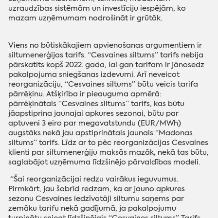
uzraudzības sistēmām un investīciju iespējām, ko
mazam uzņēmumam nodrošināt ir grūtāk.
Viens no būtiskākajiem apvienošanas argumentiem ir
siltumenerģijas tarifs. “Cesvaines siltums” tarifs nebija
pārskatīts kopš 2022. gada, lai gan tarifam ir jānosedz
pakalpojuma sniegšanas izdevumi. Arī neveicot
reorganizāciju, “Cesvaines siltums” būtu veicis tarifa
pārrēķinu. Atšķirība ir pieauguma apmērā:
pārrēķinātais “Cesvaines siltums” tarifs, kas būtu
jāapstiprina jaunajai apkures sezonai, būtu par
aptuveni 3 eiro par megavatstundu (EUR/MWh)
augstāks nekā jau apstiprinātais jaunais “Madonas
siltums” tarifs. Līdz ar to pēc reorganizācijas Cesvaines
klienti par siltumenerģiju maksās mazāk, nekā tas būtu,
saglabājot uzņēmuma līdzšinējo pārvaldības modeli.
“Šai reorganizācijai redzu vairākus ieguvumus.
Pirmkārt, jau šobrīd redzam, ka ar jauno apkures
sezonu Cesvaines iedzīvotāji siltumu saņems par
zemāku tarifu nekā gadījumā, ja pakalpojumu