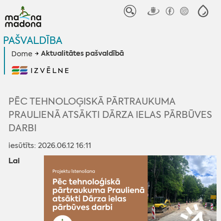
PAŠVALDĪBA
Aktualitātes pašvaldībā
Dome
IZVĒLNE
PĒC TEHNOLOĢISKĀ PĀRTRAUKUMA
PRAULIENĀ ATSĀKTI DĀRZA IELAS PĀRBŪVES
DARBI
iesūtīts: 2026.06.12 16:11
Lai