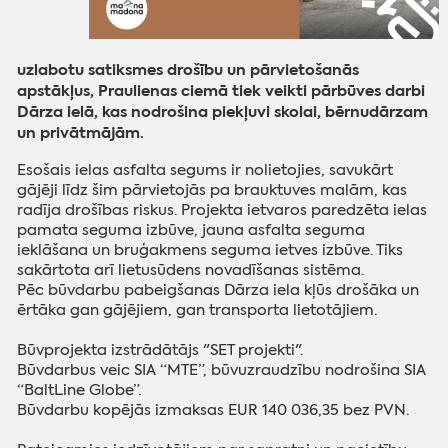
uzlabotu satiksmes drošību un pārvietošanās
apstākļus, Praulienas ciemā tiek veikti pārbūves darbi
Dārza ielā, kas nodrošina piekļuvi skolai, bērnudārzam
un privātmājām.
Esošais ielas asfalta segums ir nolietojies, savukārt
gājēji līdz šim pārvietojās pa brauktuves malām, kas
radīja drošības riskus. Projekta ietvaros paredzēta ielas
pamata seguma izbūve, jauna asfalta seguma
ieklāšana un bruģakmens seguma ietves izbūve. Tiks
sakārtota arī lietusūdens novadīšanas sistēma.
Pēc būvdarbu pabeigšanas Dārza iela kļūs drošāka un
ērtāka gan gājējiem, gan transporta lietotājiem.
Būvprojekta izstrādātājs "SET projekti".
Būvdarbus veic SIA “MTE”, būvuzraudzību nodrošina SIA
“BaltLine Globe”.
Būvdarbu kopējās izmaksas EUR 140 036,35 bez PVN.