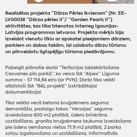
Realizētas projekta “Dārza Pērles ikvienam” (Nr. EE-
LV00038 “Dārza pērles II”/ “Garden Pearls II“)
aktivitātes, kas tika īstenotas Interreg Igaunijas-
Latvijas programmas ietvaros. Projekta mērķis bija
izveidot vienotu tīklu ar apskatei pieejamiem dārziem,
parkiem un dabas takām, lai uzlabotu dārzu tūrismu
un pilnveidotu ilgtspējīgu tūrisma piedāvājumu.
Pabeigti plānotie darbi “Teritorijas labiekārtošana
Cesvaines pils parkā”, ko veica SIA “Alpex”. Līguma
summa - 57 114,84 eiro (ar PVN). Darbi tika veikti
atbilstoši SIA “B&L projekti” izstrādātajai
dokumentācijai.
Tika veikta vecā betona bruģakmens seguma
demontāža, pastaigu takas “Versaļas” seguma
izveidošana 600 m2 platībā, ūdens brīvkrāna
uzstādīšana, granīta bruģakmens laukuma izveidošana
pie ūdens ņemšanas vietas 71,9 m2 platībā, 2 parka
soliņu izgatavošana un uzstādīšana, informatīvās