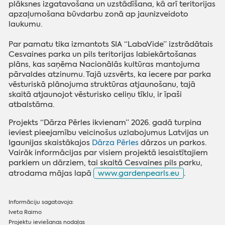
plāksnes izgatavošana un uzstādīšana, kā arī teritorijas
apzaļumošana būvdarbu zonā ap jaunizveidoto
laukumu.
Par pamatu tika izmantots SIA “LabaVide” izstrādātais
Cesvaines parka un pils teritorijas labiekārtošanas
plāns, kas saņēma Nacionālās kultūras mantojuma
pārvaldes atzinumu. Tajā uzsvērts, ka iecere par parka
vēsturiskā plānojuma struktūras atjaunošanu, tajā
skaitā atjaunojot vēsturisko celiņu tīklu, ir īpaši
atbalstāma.
Projekts “Dārza Pērles ikvienam” 2026. gadā turpina
ieviest pieejamību veicinošus uzlabojumus Latvijas un
Igaunijas skaistākajos
Dārza Pērles
dārzos un parkos.
Vairāk informācijas par visiem projektā iesaistītajiem
parkiem un dārziem, tai skaitā Cesvaines pils parku,
atrodama mājas lapā
www.gardenpearls.eu
.
Informāciju sagatavoja:
Iveta Raimo
Projektu ieviešanas nodaļas