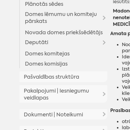
iesūtīts
Plānotās sēdes
Madona
Domes lēmumu un komiteju
nenote
pārskats
MEDIC
Novada domes priekšsēdētājs
Domes lēmumi
Amata p
Deputāti
Komitejas sēdes
Nod
pan
Domes sēžu audioierakstu
Domes komitejas
Arhīvs
Ide
arhīvs
vaj
Domes komisijas
Izs
plā
Pašvaldības struktūra
vaj
Vei
Pakalpojumi | Iesniegumu
kli
veidlapas
Vei
Prasība
Pakalpojumi
Dokumenti | Noteikumi
otr
Iesniegumu veidlapas
lab
Pašvaldības saistošie noteikumi