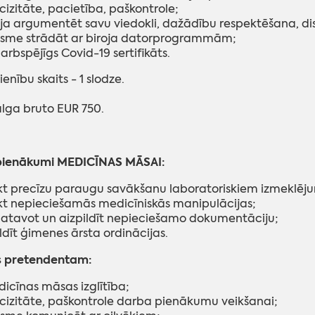
cizitāte, pacietība, paškontrole;
ja argumentēt savu viedokli, dažādību respektēšana, di
sme strādāt ar biroja datorprogrammām;
arbspējīgs Covid-19 sertifikāts.
enību skaits - 1 slodze.
lga bruto EUR 750.
ienākumi MEDICĪNAS MĀSAI:
kt precīzu paraugu savākšanu laboratoriskiem izmeklēj
kt nepieciešamās medicīniskās manipulācijas;
atavot un aizpildīt nepieciešamo dokumentāciju;
ildīt ģimenes ārsta ordinācijas.
s pretendentam:
icīnas māsas izglītība;
cizitāte, paškontrole darba pienākumu veikšanai;