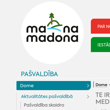
PAR 
IESTĀ
PAŠVALDĪBA
Dome
Dome
TE I
Aktualitātes pašvaldībā
MED
Pašvaldība skaidro