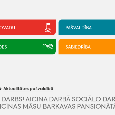
NOVADU
PAŠVALDĪBA
DES
SABIEDRĪBA
Aktualitātes pašvaldībā
R DARBS! AICINA DARBĀ SOCIĀLO DA
ICĪNAS MĀSU BARKAVAS PANSIONĀTĀ