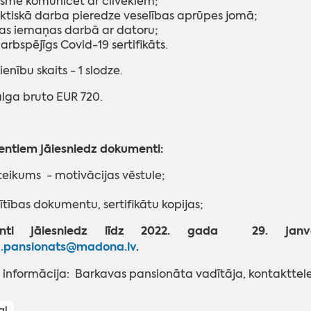
sme komunicēt ar cilvēkiem;
ktiskā darba pieredze veselības aprūpes jomā;
as iemaņas darbā ar datoru;
arbspējīgs Covid-19 sertifikāts.
enību skaits - 1 slodze.
lga bruto EUR 720.
entiem jāiesniedz dokumenti:
teikums - motivācijas vēstule;
lītības dokumentu, sertifikātu kopijas;
nti jāiesniedz līdz 2022. gada 29. janvār
.pansionats@madona.lv
.
 informācija: Barkavas pansionāta vadītāja, kontakttele
aļ