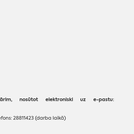
im, nosūtot elektroniski uz e-pastu:
fons: 28811423 (darba laikā)