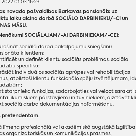
: 2022.01.03 16:23
s novada pašvaldības Barkavas pansionāts uz
iktu laiku aicina darbā SOCIĀLO DARBINIEKU/-CI un
ĪNAS MĀSU.
ienākumi SOCIĀLAJAM/-AI DARBINIEKAM/-CEI:
rošināt sociālā darba pakalpojumu sniegšanu
sionāta klientiem;
ntificēt un definēt klientu sociālās problēmas, sociālo
adzību specifiku;
trādāt individuālos sociālās aprūpes vai rehabilitācijas
nus, atbilstoši klientu funkcionālo spēju izvērtējumam,
adzībām;
kt starpnieka funkcijas, sadarbojoties vai veicot saraksti
enta likumiskiem pārstāvjiem un tuviniekiem, aizstāvēt kli
kt sociālā darba dokumentācijas noformēšanu.
s pretendentam:
ā līmeņa profesionālā vai akadēmiskā augstākā izglītība
as organizatoriskās un komunikācijas prasmes;