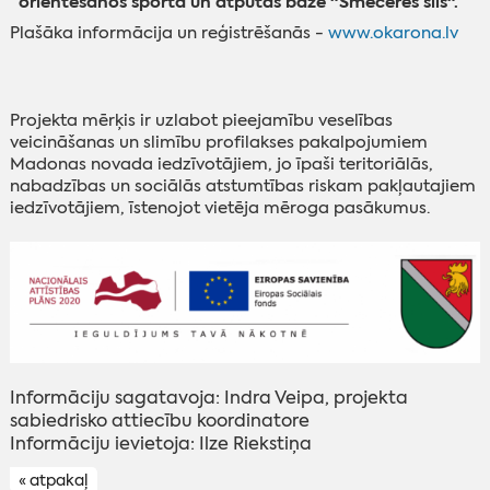
orientēšanos sporta un atpūtas bāzē "Smeceres sils".
Plašāka informācija un reģistrēšanās -
www.okarona.lv
Projekta mērķis ir uzlabot pieejamību veselības
veicināšanas un slimību profilakses pakalpojumiem
Madonas novada iedzīvotājiem, jo īpaši teritoriālās,
nabadzības un sociālās atstumtības riskam pakļautajiem
iedzīvotājiem, īstenojot vietēja mēroga pasākumus.
Informāciju sagatavoja: Indra Veipa, projekta
sabiedrisko attiecību koordinatore
Informāciju ievietoja: Ilze Riekstiņa
« atpakaļ