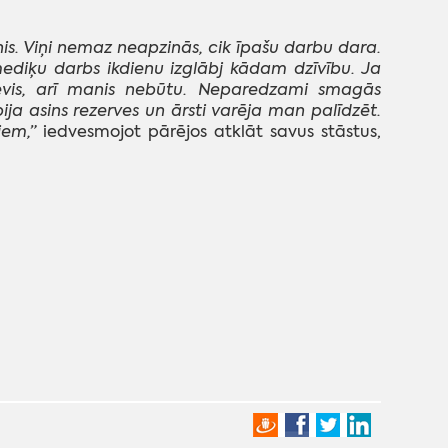
inis. Viņi nemaz neapzinās, cik īpašu darbu dara.
ediķu darbs ikdienu izglābj kādam dzīvību. Ja
 sevis, arī manis nebūtu. Neparedzami smagās
ija asins rezerves un ārsti varēja man palīdzēt.
iem,”
iedvesmojot pārējos atklāt savus stāstus,