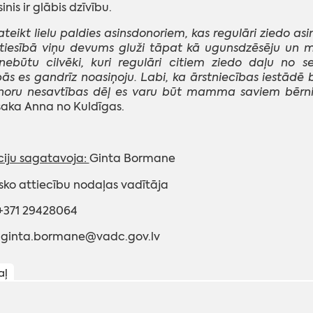
inis ir glābis dzīvību.
ateikt lielu paldies asinsdonoriem, kas regulāri ziedo as
tiesībā viņu devums gluži tāpat kā ugunsdzēsēju un m
 nebūtu cilvēki, kuri regulāri citiem ziedo daļu no
s es gandrīz noasiņoju. Labi, ka ārstniecības iestādē b
onoru nesavtības dēļ es varu būt mamma saviem bērn
saka Anna no Kuldīgas.
iju sagatavoja:
Ginta Bormane
sko attiecību nodaļas vadītāja
 +371 29428064
: ginta.bormane@vadc.gov.lv
aļ