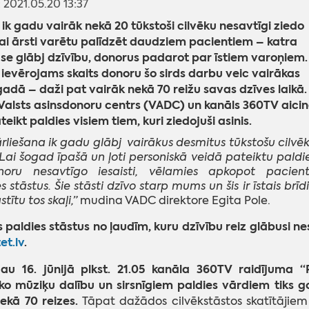
: 2021.05.20 13:37
 ik gadu vairāk nekā 20 tūkstoši cilvēku nesavtīgi ziedo
 lai ārsti varētu palīdzēt daudziem pacientiem – katra
āse glābj dzīvību, donorus padarot par īstiem varoņiem.
 ievērojams skaits donoru šo sirds darbu veic vairākas
gadā – daži pat vairāk nekā 70 reižu savas dzīves laikā.
alsts asinsdonoru centrs (VADC) un kanāls 360TV aici
ateikt paldies visiem tiem, kuri ziedojuši asinis.
ārliešana ik gadu glābj vairākus desmitus tūkstošu cilvē
 Lai šogad īpašā un ļoti personiskā veidā pateiktu paldi
oru nesavtīgo iesaisti, vēlamies apkopot pacien
 stāstus. Šie stāsti dzīvo starp mums un šis ir īstais brīdi
stītu tos skaļi,”
mudina VADC direktore Egita Pole.
s paldies stāstus no ļaudīm, kuru dzīvību reiz glābusi n
et.lv
.
jau 16. jūnijā plkst. 21.05 kanāla 360TV raidījuma “
ko mūziķu dalību un sirsnīgiem paldies vārdiem tiks god
ekā 70 reizes.
Tāpat dažādos cilvēkstāstos skatītājiem