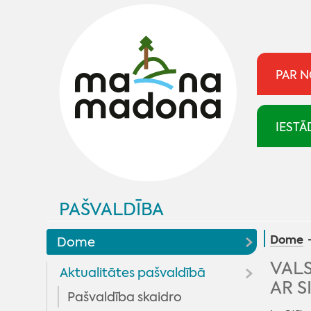
PAR 
IESTĀ
PAŠVALDĪBA
Dome
Dome
VALS
Aktualitātes pašvaldībā
AR S
Pašvaldība skaidro