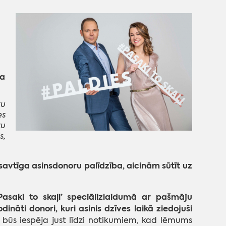
na
ku
es
tu
s,
esavtīga asinsdonoru palīdzība, aicinām sūtīt uz
Pasaki to skaļi’ speciālizlaidumā ar pašmāju
ināti donori, kuri asinis dzīves laikā ziedojuši
 būs iespēja just līdzi notikumiem, kad lēmums