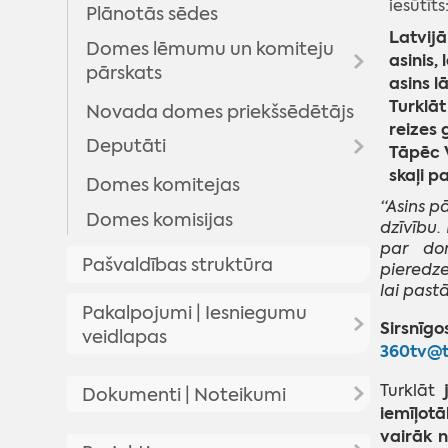
iesūtīts
Plānotās sēdes
Latvijā
Domes lēmumu un komiteju
asinis,
pārskats
asins l
Turklāt
Novada domes priekšsēdētājs
Domes lēmumi
reizes 
Deputāti
Komitejas sēdes
Tāpēc V
skaļi p
Domes sēžu audioierakstu
Domes komitejas
Arhīvs
arhīvs
“Asins p
Domes komisijas
dzīvību.
par don
Pašvaldības struktūra
pieredzes
lai pastā
Pakalpojumi | Iesniegumu
Sirsnīgo
veidlapas
360tv@t
Pakalpojumi
Turklāt
Dokumenti | Noteikumi
iemīļotā
Iesniegumu veidlapas
vairāk n
Pašvaldības saistošie noteikumi